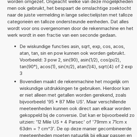
worden omgezet. Ongeacht welke van deze mogelijkheden
men ook gebruikt, het bespaart de omslachtige zoektocht
naar de juiste vermelding in lange selectielijsten met talloze
categorieën en talloze ondersteunde eenheden. Dat alles
wordt voor ons overgenomen door de rekenmachine en het
werk wordt in een fractie van een seconde gedaan.
De wiskundige functies asin, sqrt, exp, cos, acos,
atan, tan, sin en pow kunnen ook worden gebruikt.
Voorbeeld: 3 pow 2, sin(90), asin(1/2), cos(pi/2),
tan(90°), acos(1), sin(π/2), atan(1/4), sqrt(4) of 2 exp
3
Bovendien maakt de rekenmachine het mogelijk om
wiskundige uitdrukkingen te gebruiken. Hierdoor kan
er niet alleen met getallen worden gerekend, zoals
bijvoorbeeld '95 * 87 Mile US'. Maar verschillende
meeteenheden kunnen ook direct aan elkaar worden
gekoppeld bij de conversie. Dat kan er bijvoorbeeld zo
uitzien: '12 Mile US + 4 Parsec' of '79mm x 71cm x
63dm = ? cm^3'. De op deze manier gecombineerde
meeteenheden moeten natuurlijk bij elkaar passen en