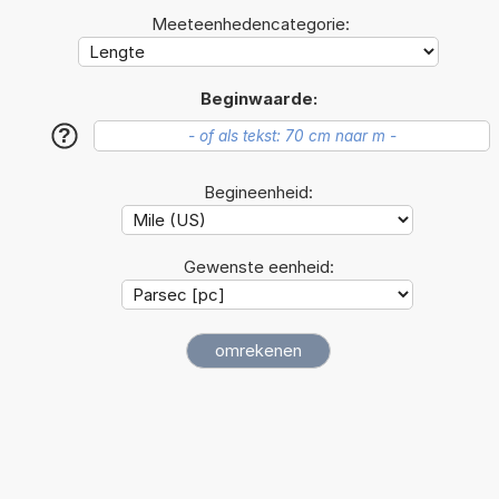
Meeteenhedencategorie:
Beginwaarde:
?
Begineenheid:
Gewenste eenheid: