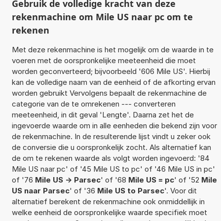
Gebruik de volledige kracht van deze
rekenmachine om Mile US naar pc om te
rekenen
Met deze rekenmachine is het mogelijk om de waarde in te
voeren met de oorspronkelijke meeteenheid die moet
worden geconverteerd; bijvoorbeeld '606 Mile US'. Hierbij
kan de volledige naam van de eenheid of de afkorting ervan
worden gebruikt Vervolgens bepaalt de rekenmachine de
categorie van de te omrekenen --- converteren
meeteenheid, in dit geval 'Lengte'. Daarna zet het de
ingevoerde waarde om in alle eenheden die bekend zijn voor
de rekenmachine. In de resulterende lijst vindt u zeker ook
de conversie die u oorspronkelijk zocht. Als alternatief kan
de om te rekenen waarde als volgt worden ingevoerd: '84
Mile US naar pc' of '45 Mile US to pc' of '46 Mile US in pc'
of '76
Mile US -> Parsec
' of '68
Mile US = pc
' of '52
Mile
US naar Parsec
' of '36
Mile US to Parsec
'. Voor dit
alternatief berekent de rekenmachine ook onmiddellijk in
welke eenheid de oorspronkelijke waarde specifiek moet