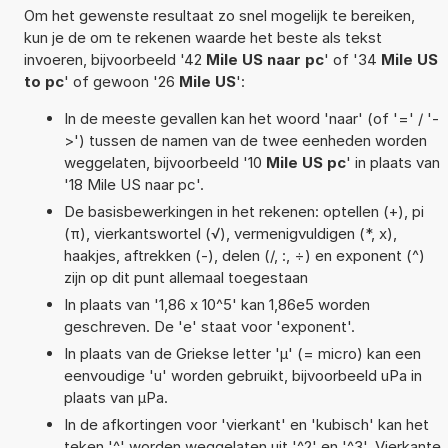
Om het gewenste resultaat zo snel mogelijk te bereiken,
kun je de om te rekenen waarde het beste als tekst
invoeren, bijvoorbeeld '42
Mile US naar pc
' of '34
Mile US
to pc
' of gewoon '26
Mile US
':
In de meeste gevallen kan het woord 'naar' (of '=' / '-
>') tussen de namen van de twee eenheden worden
weggelaten, bijvoorbeeld '10
Mile US pc
' in plaats van
'18 Mile US naar pc'.
De basisbewerkingen in het rekenen: optellen (+), pi
(π), vierkantswortel (√), vermenigvuldigen (*, x),
haakjes, aftrekken (-), delen (/, :, ÷) en exponent (^)
zijn op dit punt allemaal toegestaan
In plaats van '1,86 x 10^5' kan 1,86e5 worden
geschreven. De 'e' staat voor 'exponent'.
In plaats van de Griekse letter 'µ' (= micro) kan een
eenvoudige 'u' worden gebruikt, bijvoorbeeld uPa in
plaats van µPa.
In de afkortingen voor 'vierkant' en 'kubisch' kan het
teken '^' worden weggelaten uit '^2' en '^3'. Vierkante