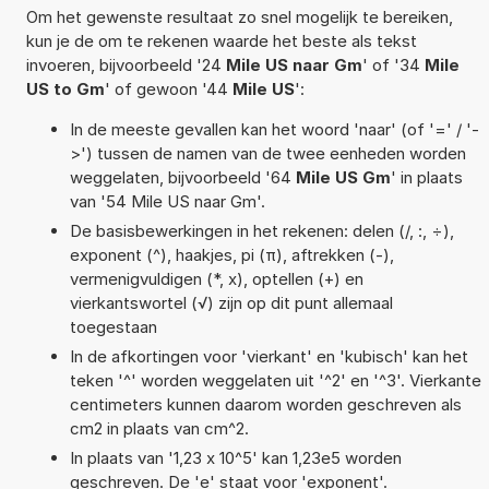
Om het gewenste resultaat zo snel mogelijk te bereiken,
kun je de om te rekenen waarde het beste als tekst
invoeren, bijvoorbeeld '24
Mile US naar Gm
' of '34
Mile
US to Gm
' of gewoon '44
Mile US
':
In de meeste gevallen kan het woord 'naar' (of '=' / '-
>') tussen de namen van de twee eenheden worden
weggelaten, bijvoorbeeld '64
Mile US Gm
' in plaats
van '54 Mile US naar Gm'.
De basisbewerkingen in het rekenen: delen (/, :, ÷),
exponent (^), haakjes, pi (π), aftrekken (-),
vermenigvuldigen (*, x), optellen (+) en
vierkantswortel (√) zijn op dit punt allemaal
toegestaan
In de afkortingen voor 'vierkant' en 'kubisch' kan het
teken '^' worden weggelaten uit '^2' en '^3'. Vierkante
centimeters kunnen daarom worden geschreven als
cm2 in plaats van cm^2.
In plaats van '1,23 x 10^5' kan 1,23e5 worden
geschreven. De 'e' staat voor 'exponent'.