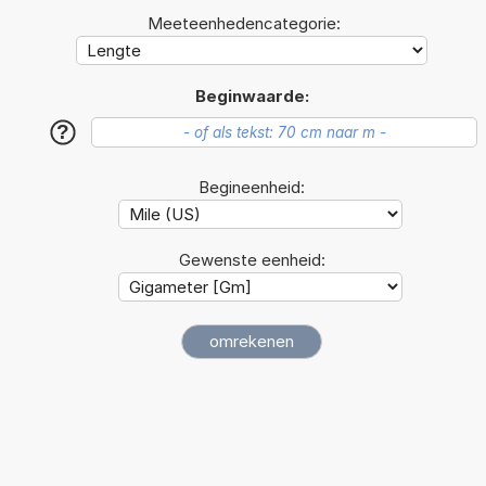
Meeteenhedencategorie:
Beginwaarde:
?
Begineenheid:
Gewenste eenheid: