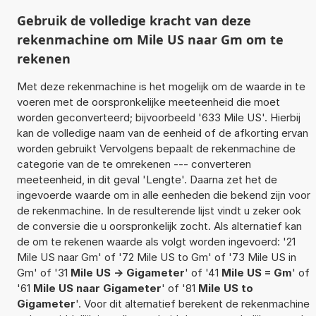
Gebruik de volledige kracht van deze
rekenmachine om Mile US naar Gm om te
rekenen
Met deze rekenmachine is het mogelijk om de waarde in te
voeren met de oorspronkelijke meeteenheid die moet
worden geconverteerd; bijvoorbeeld '633 Mile US'. Hierbij
kan de volledige naam van de eenheid of de afkorting ervan
worden gebruikt Vervolgens bepaalt de rekenmachine de
categorie van de te omrekenen --- converteren
meeteenheid, in dit geval 'Lengte'. Daarna zet het de
ingevoerde waarde om in alle eenheden die bekend zijn voor
de rekenmachine. In de resulterende lijst vindt u zeker ook
de conversie die u oorspronkelijk zocht. Als alternatief kan
de om te rekenen waarde als volgt worden ingevoerd: '21
Mile US naar Gm' of '72 Mile US to Gm' of '73 Mile US in
Gm' of '31
Mile US -> Gigameter
' of '41
Mile US = Gm
' of
'61
Mile US naar Gigameter
' of '81
Mile US to
Gigameter
'. Voor dit alternatief berekent de rekenmachine