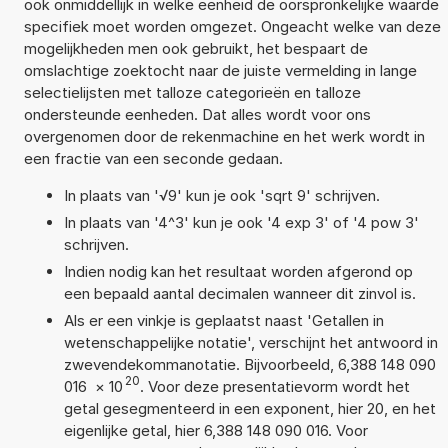
ook onmiddellijk in welke eenheid de oorspronkelijke waarde
specifiek moet worden omgezet. Ongeacht welke van deze
mogelijkheden men ook gebruikt, het bespaart de
omslachtige zoektocht naar de juiste vermelding in lange
selectielijsten met talloze categorieën en talloze
ondersteunde eenheden. Dat alles wordt voor ons
overgenomen door de rekenmachine en het werk wordt in
een fractie van een seconde gedaan.
In plaats van '√9' kun je ook 'sqrt 9' schrijven.
In plaats van '4^3' kun je ook '4 exp 3' of '4 pow 3'
schrijven.
Indien nodig kan het resultaat worden afgerond op
een bepaald aantal decimalen wanneer dit zinvol is.
Als er een vinkje is geplaatst naast 'Getallen in
wetenschappelijke notatie', verschijnt het antwoord in
zwevendekommanotatie. Bijvoorbeeld, 6,388 148 090
20
016
×
10
. Voor deze presentatievorm wordt het
getal gesegmenteerd in een exponent, hier 20, en het
eigenlijke getal, hier 6,388 148 090 016. Voor