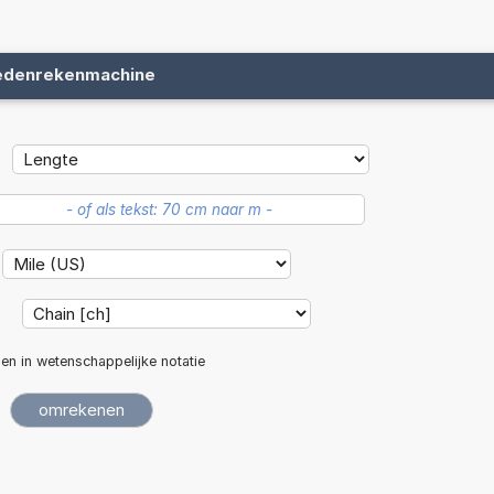
edenrekenmachine
:
len in wetenschappelijke notatie