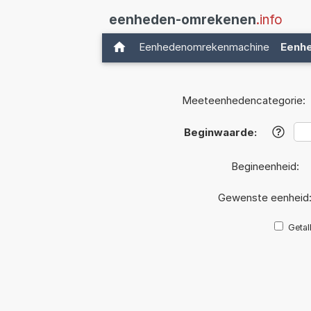
eenheden-omrekenen
.info
Eenhedenomrekenmachine
Eenh
Meeteenhedencategorie:
Beginwaarde:
?
Begineenheid:
Gewenste eenheid
Getal