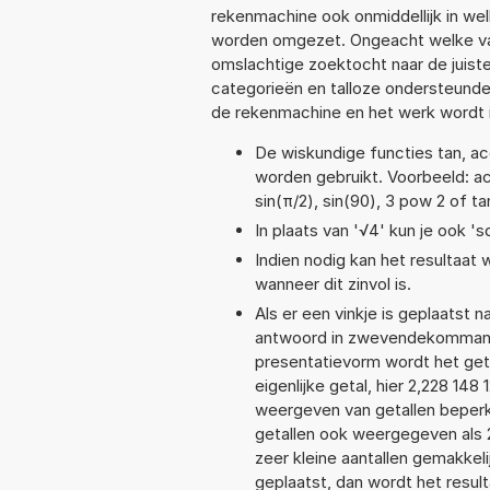
rekenmachine ook onmiddellijk in we
worden omgezet. Ongeacht welke va
omslachtige zoektocht naar de juiste 
categorieën en talloze ondersteund
de rekenmachine en het werk wordt 
De wiskundige functies tan, aco
worden gebruikt. Voorbeeld: acos
sin(π/2), sin(90), 3 pow 2 of t
In plaats van '√4' kun je ook 'sq
Indien nodig kan het resultaat
wanneer dit zinvol is.
Als er een vinkje is geplaatst n
antwoord in zwevendekommanot
presentatievorm wordt het get
eigenlijke getal, hier 2,228 1
weergeven van getallen beperkt
getallen ook weergegeven als 
zeer kleine aantallen gemakkeli
geplaatst, dan wordt het resul