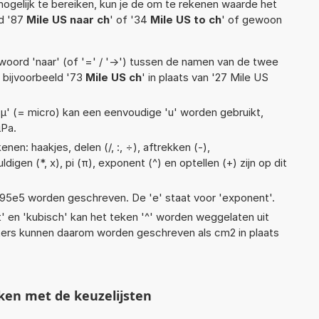
ogelijk te bereiken, kun je de om te rekenen waarde het
ld '87
Mile US naar ch
' of '34
Mile US to ch
' of gewoon
woord 'naar' (of '=' / '->') tussen de namen van de twee
bijvoorbeeld '73
Mile US ch
' in plaats van '27 Mile US
 'µ' (= micro) kan een eenvoudige 'u' worden gebruikt,
µPa.
en: haakjes, delen (/, :, ÷), aftrekken (-),
digen (*, x), pi (π), exponent (^) en optellen (+) zijn op dit
 1,95e5 worden geschreven. De 'e' staat voor 'exponent'.
t' en 'kubisch' kan het teken '^' worden weggelaten uit
eters kunnen daarom worden geschreven als cm2 in plaats
ken met de keuzelijsten