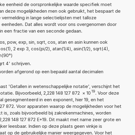
lke eenheid de oorspronkelijke waarde specifiek moet
n deze mogelijkheden men ook gebruikt, het bespaart de
vermelding in lange selectielijsten met talloze
e eenheden. Dat alles wordt voor ons overgenomen door
in een fractie van een seconde gedaan.
s, pow, exp, sin, sqrt, cos, atan en asin kunnen ook
(1), 2 exp 3, cos(pi/2), atan(1/4), asin(1/2), sqrt(4),
an(90°)
rt 4' schrijven.
 worden afgerond op een bepaald aantal decimalen
aast 'Getallen in wetenschappelijke notatie', verschijnt het
19
atie. Bijvoorbeeld, 2,228 148 127 872
×
10
. Voor deze
al gesegmenteerd in een exponent, hier 19, en het
48 127 872. Voor apparaten waarop de mogelijkheden voor het
 is, zoals bijvoorbeeld bij zakrekenmachines, worden
2,228 148 127 872 E+19. Dit maakt met name zeer grote en
jker leesbaar. Indien op deze plaats geen vinkje is
taat op de gebruikelijke manier weergegeven. Voor het