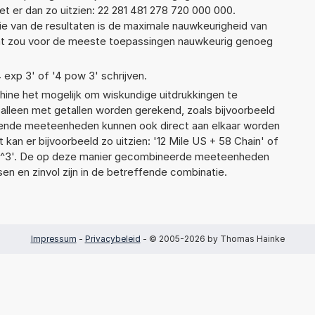
 er dan zo uitzien: 22 281 481 278 720 000 000.
ie van de resultaten is de maximale nauwkeurigheid van
Dat zou voor de meeste toepassingen nauwkeurig genoeg
4 exp 3' of '4 pow 3' schrijven.
ne het mogelijk om wiskundige uitdrukkingen te
t alleen met getallen worden gerekend, zoals bijvoorbeeld
illende meeteenheden kunnen ook direct aan elkaar worden
 kan er bijvoorbeeld zo uitzien: '12 Mile US + 58 Chain' of
^3'. De op deze manier gecombineerde meeteenheden
ssen en zinvol zijn in de betreffende combinatie.
Impressum
-
Privacybeleid
- © 2005-2026 by Thomas Hainke