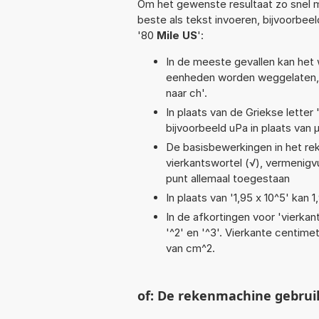
Om het gewenste resultaat zo snel m
beste als tekst invoeren, bijvoorbee
'80
Mile US
':
In de meeste gevallen kan het 
eenheden worden weggelaten, 
naar ch'.
In plaats van de Griekse letter
bijvoorbeeld uPa in plaats van 
De basisbewerkingen in het reken
vierkantswortel (√), vermenigvul
punt allemaal toegestaan
In plaats van '1,95 x 10^5' kan
In de afkortingen voor 'vierkan
'^2' en '^3'. Vierkante centim
van cm^2.
of: De rekenmachine gebrui