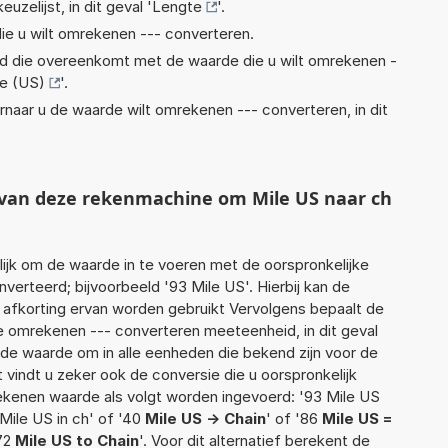
euzelijst, in dit geval '
Lengte
'.
ie u wilt omrekenen --- converteren.
eid die overeenkomt met de waarde die u wilt omrekenen -
le (US)
'.
rnaar u de waarde wilt omrekenen --- converteren, in dit
t van deze rekenmachine om Mile US naar ch
jk om de waarde in te voeren met de oorspronkelijke
rteerd; bijvoorbeeld '93 Mile US'. Hierbij kan de
 afkorting ervan worden gebruikt Vervolgens bepaalt de
 omrekenen --- converteren meeteenheid, in dit geval
rde waarde om in alle eenheden die bekend zijn voor de
t vindt u zeker ook de conversie die u oorspronkelijk
rekenen waarde als volgt worden ingevoerd: '93 Mile US
 Mile US in ch' of '40
Mile US -> Chain
' of '86
Mile US =
'72
Mile US to Chain
'. Voor dit alternatief berekent de