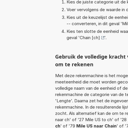
Kies de juiste categorie uit de k
Voer vervolgens de waarde in d
Kies uit de keuzelijst de eenh
-- converteren, in dit geval '
Mi
Kies ten slotte de eenheid waa
geval '
Chain [ch]
'.
Gebruik de volledige krach
om te rekenen
Met deze rekenmachine is het mogeli
meeteenheid die moet worden geconve
volledige naam van de eenheid of de
rekenmachine de categorie van de te
'Lengte'. Daarna zet het de ingevoe
rekenmachine. In de resulterende lijs
zocht. Als alternatief kan de om te 
naar ch' of '27 Mile US to ch' of '28
ch
' of '79
Mile US naar Chain
' of 