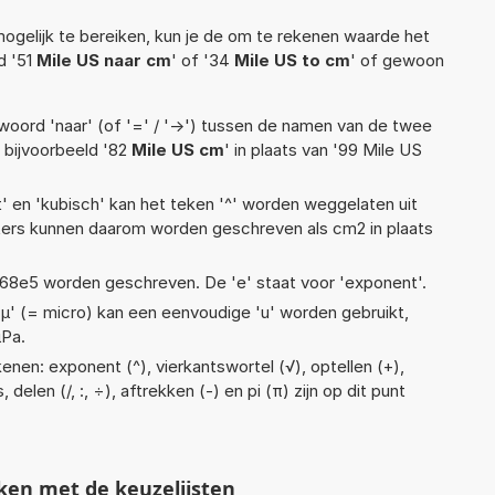
ogelijk te bereiken, kun je de om te rekenen waarde het
d '51
Mile US naar cm
' of '34
Mile US to cm
' of gewoon
woord 'naar' (of '=' / '->') tussen de namen van de twee
bijvoorbeeld '82
Mile US cm
' in plaats van '99 Mile US
t' en 'kubisch' kan het teken '^' worden weggelaten uit
eters kunnen daarom worden geschreven als cm2 in plaats
 1,68e5 worden geschreven. De 'e' staat voor 'exponent'.
 'µ' (= micro) kan een eenvoudige 'u' worden gebruikt,
µPa.
nen: exponent (^), vierkantswortel (√), optellen (+),
 delen (/, :, ÷), aftrekken (-) en pi (π) zijn op dit punt
ken met de keuzelijsten