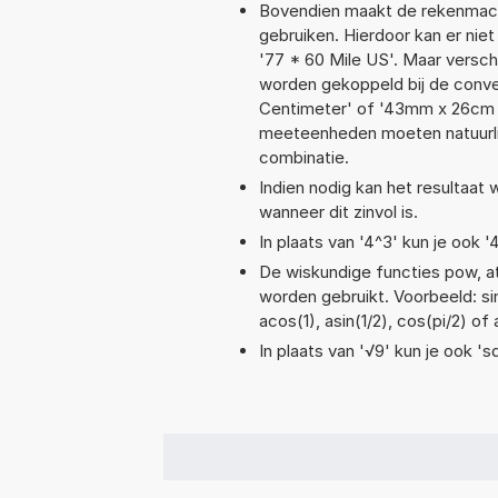
Bovendien maakt de rekenmachi
gebruiken. Hierdoor kan er nie
'77 * 60 Mile US'. Maar versc
worden gekoppeld bij de convers
Centimeter' of '43mm x 26cm
meeteenheden moeten natuurlijk
combinatie.
Indien nodig kan het resultaat
wanneer dit zinvol is.
In plaats van '4^3' kun je ook '
De wiskundige functies pow, ata
worden gebruikt. Voorbeeld: sin
acos(1), asin(1/2), cos(pi/2) of 
In plaats van '√9' kun je ook 'sq