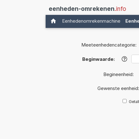
eenheden-omrekenen
.info
Eenhedenomrekenmachine
Eenh
Meeteenhedencategorie:
Beginwaarde:
?
Begineenheid:
Gewenste eenheid
Getal