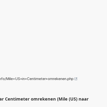
nfo/Mile+US+in+Centimeter+omrekenen.php
ar Centimeter omrekenen (Mile (US) naar