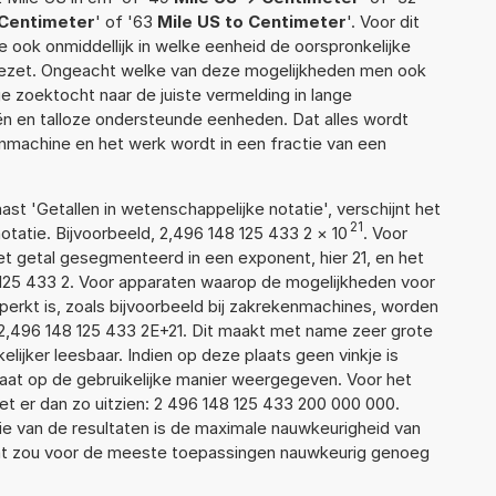
 Centimeter
' of '63
Mile US to Centimeter
'. Voor dit
 ook onmiddellijk in welke eenheid de oorspronkelijke
zet. Ongeacht welke van deze mogelijkheden men ook
e zoektocht naar de juiste vermelding in lange
eën en talloze ondersteunde eenheden. Dat alles wordt
machine en het werk wordt in een fractie van een
aast 'Getallen in wetenschappelijke notatie', verschijnt het
21
atie. Bijvoorbeeld, 2,496 148 125 433 2
×
10
. Voor
t getal gesegmenteerd in een exponent, hier 21, en het
48 125 433 2. Voor apparaten waarop de mogelijkheden voor
erkt is, zoals bijvoorbeeld bij zakrekenmachines, worden
2,496 148 125 433 2E+21. Dit maakt met name zeer grote
elijker leesbaar. Indien op deze plaats geen vinkje is
taat op de gebruikelijke manier weergegeven. Voor het
t er dan zo uitzien: 2 496 148 125 433 200 000 000.
ie van de resultaten is de maximale nauwkeurigheid van
Dat zou voor de meeste toepassingen nauwkeurig genoeg