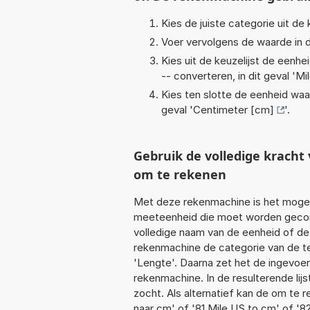
Kies de juiste categorie uit de k
Voer vervolgens de waarde in d
Kies uit de keuzelijst de eenh
-- converteren, in dit geval '
Mi
Kies ten slotte de eenheid waa
geval '
Centimeter [cm]
'.
Gebruik de volledige krach
om te rekenen
Met deze rekenmachine is het mogeli
meeteenheid die moet worden geconve
volledige naam van de eenheid of de
rekenmachine de categorie van de te
'Lengte'. Daarna zet het de ingevoe
rekenmachine. In de resulterende lijs
zocht. Als alternatief kan de om te 
naar cm' of '81 Mile US to cm' of '8