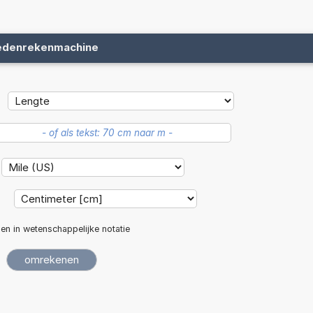
edenrekenmachine
:
len in wetenschappelijke notatie