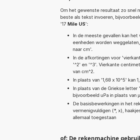
Om het gewenste resultaat zo snel m
beste als tekst invoeren, bijvoorbeel
'17
Mile US
':
In de meeste gevallen kan het 
eenheden worden weggelaten, 
naar cm'.
In de afkortingen voor 'vierkan
'^2' en '^3'. Vierkante centim
van cm^2.
In plaats van '1,68 x 10^5' kan
In plaats van de Griekse letter
bijvoorbeeld uPa in plaats van 
De basisbewerkingen in het reke
vermenigvuldigen (*, x), haakjes,
allemaal toegestaan
of: De rekenmachine gebrui