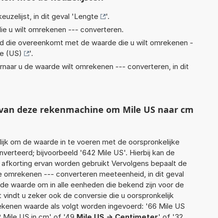
euzelijst, in dit geval '
Lengte
'.
ie u wilt omrekenen --- converteren.
eid die overeenkomt met de waarde die u wilt omrekenen -
le (US)
'.
rnaar u de waarde wilt omrekenen --- converteren, in dit
t van deze rekenmachine om Mile US naar cm
jk om de waarde in te voeren met de oorspronkelijke
rteerd; bijvoorbeeld '642 Mile US'. Hierbij kan de
 afkorting ervan worden gebruikt Vervolgens bepaalt de
 omrekenen --- converteren meeteenheid, in dit geval
rde waarde om in alle eenheden die bekend zijn voor de
t vindt u zeker ook de conversie die u oorspronkelijk
rekenen waarde als volgt worden ingevoerd: '66 Mile US
2 Mile US in cm' of '49
Mile US -> Centimeter
' of '32