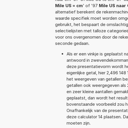
Mile US = cm
' of '97
Mile US naar
alternatief berekent de rekenmachine
waarde specifiek moet worden omge
gebruikt, het bespaart de omslachtig
selectielijsten met talloze categori
voor ons overgenomen door de reken
seconde gedaan.
Als er een vinkje is geplaatst n
antwoord in zwevendekommanot
deze presentatievorm wordt he
eigenlijke getal, hier 2,496 1
het weergeven van getallen bep
getallen ook weergegeven als 
en zeer kleine aantallen gemakk
geplaatst, dan wordt het resul
bovenstaande voorbeeld zou he
Onafhankelijk van de presentat
deze calculator 14 plaatsen. 
moeten zijn.