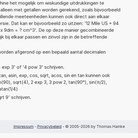
ne het mogelijk om wiskundige uitdrukkingen te
t alleen met getallen worden gerekend, zoals bijvoorbeeld
hillende meeteenheden kunnen ook direct aan elkaar
ie. Dat kan er bijvoorbeeld zo uitzien: '12 Mile US + 94
 x 9dm = ? cm^3'. De op deze manier gecombineerde
 bij elkaar passen en zinvol zijn in de betreffende
 worden afgerond op een bepaald aantal decimalen
4 exp 3' of '4 pow 3' schrijven.
n, asin, exp, cos, sqrt, acos, sin en tan kunnen ook
(90), sqrt(4), 2 exp 3, 3 pow 2, tan(90°), sin(π/2),
atan(1/4)
rt 9' schrijven.
Impressum
-
Privacybeleid
- © 2005-2026 by Thomas Hainke