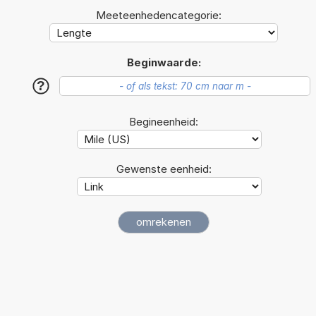
Meeteenhedencategorie:
Beginwaarde:
?
Begineenheid:
Gewenste eenheid: