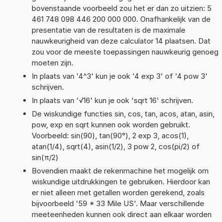
bovenstaande voorbeeld zou het er dan zo uitzien: 5
461 748 098 446 200 000 000. Onafhankelijk van de
presentatie van de resultaten is de maximale
nauwkeurigheid van deze calculator 14 plaatsen. Dat
zou voor de meeste toepassingen nauwkeurig genoeg
moeten zijn.
In plaats van '4^3' kun je ook '4 exp 3' of '4 pow 3'
schrijven.
In plaats van '√16' kun je ook 'sqrt 16' schrijven.
De wiskundige functies sin, cos, tan, acos, atan, asin,
pow, exp en sqrt kunnen ook worden gebruikt.
Voorbeeld: sin(90), tan(90°), 2 exp 3, acos(1),
atan(1/4), sqrt(4), asin(1/2), 3 pow 2, cos(pi/2) of
sin(π/2)
Bovendien maakt de rekenmachine het mogelijk om
wiskundige uitdrukkingen te gebruiken. Hierdoor kan
er niet alleen met getallen worden gerekend, zoals
bijvoorbeeld '59 * 33 Mile US'. Maar verschillende
meeteenheden kunnen ook direct aan elkaar worden