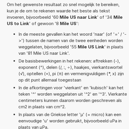
Om het gewenste resultaat zo snel mogelijk te bereiken,
kun je de om te rekenen waarde het beste als tekst
invoeren, bijvoorbeeld '60
Mile US naar Link
' of '34
Mile
US to Link
' of gewoon '8
Mile US
':
In de meeste gevallen kan het woord 'naar' (of '=' / '-
>') tussen de namen van de twee eenheden worden
weggelaten, bijvoorbeeld '55
Mile US Link
' in plaats
van '81 Mile US naar Link'.
De basisbewerkingen in het rekenen: aftrekken (-),
exponent (^), delen (/, :, ÷), haakjes, vierkantswortel
(√), optellen (+), pi (π) en vermenigvuldigen (*, x) zijn
op dit punt allemaal toegestaan
In de afkortingen voor 'vierkant' en 'kubisch' kan het
teken '^' worden weggelaten uit '^2' en '^3'. Vierkante
centimeters kunnen daarom worden geschreven als
cm2 in plaats van cm^2.
In plaats van de Griekse letter 'µ' (= micro) kan een
eenvoudige 'u' worden gebruikt, bijvoorbeeld uPa in
plaats van µPa.