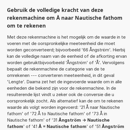
Gebruik de volledige kracht van deze
rekenmachine om Å naar Nautische fathom
om te rekenen
Met deze rekenmachine is het mogelijk om de waarde in te
voeren met de oorspronkelijke meeteenheid die moet
worden geconverteerd; bijvoorbeeld '66 Ångström'. Hierbij
kan de volledige naam van de eenheid of de afkorting ervan
worden gebruiktbijvoorbeeld 'Ångström' of 'Å'. Vervolgens
bepaalt de rekenmachine de categorie van de te
omrekenen --- converteren meeteenheid, in dit geval
'Lengte'. Daarna zet het de ingevoerde waarde om in alle
eenheden die bekend zijn voor de rekenmachine. In de
resulterende lijst vindt u zeker ook de conversie die u
oorspronkelijk zocht. Als alternatief kan de om te rekenen
waarde als volgt worden ingevoerd: '21 Å naar Nautische
fathom' of '72 Å to Nautische fathom' of '73 Å in
Nautische fathom' of '31
Ångström -> Nautische
fathom
' of '41
Å = Nautische fathom
' of '51
Ångström