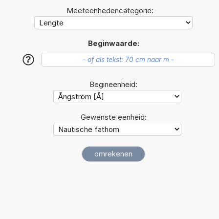
Meeteenhedencategorie:
Beginwaarde:
?
Begineenheid:
Gewenste eenheid: