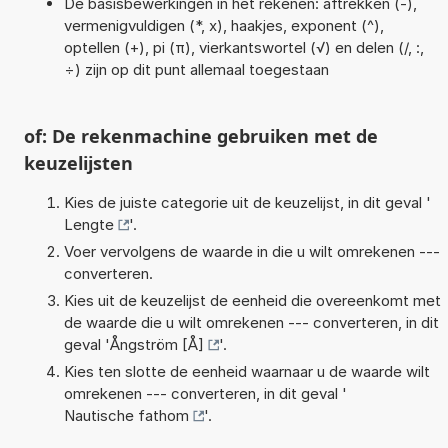
De basisbewerkingen in het rekenen: aftrekken (-),
vermenigvuldigen (*, x), haakjes, exponent (^),
optellen (+), pi (π), vierkantswortel (√) en delen (/, :,
÷) zijn op dit punt allemaal toegestaan
of: De rekenmachine gebruiken met de
keuzelijsten
Kies de juiste categorie uit de keuzelijst, in dit geval '
Lengte
'.
Voer vervolgens de waarde in die u wilt omrekenen ---
converteren.
Kies uit de keuzelijst de eenheid die overeenkomt met
de waarde die u wilt omrekenen --- converteren, in dit
geval '
Ångström [Å]
'.
Kies ten slotte de eenheid waarnaar u de waarde wilt
omrekenen --- converteren, in dit geval '
Nautische fathom
'.