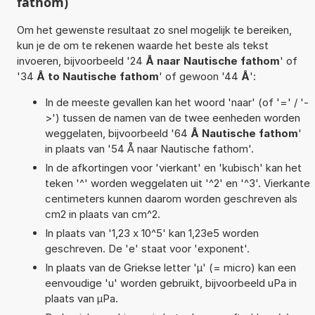
fathom)
Om het gewenste resultaat zo snel mogelijk te bereiken,
kun je de om te rekenen waarde het beste als tekst
invoeren, bijvoorbeeld '24
Å naar Nautische fathom
' of
'34
Å to Nautische fathom
' of gewoon '44
Å
':
In de meeste gevallen kan het woord 'naar' (of '=' / '-
>') tussen de namen van de twee eenheden worden
weggelaten, bijvoorbeeld '64
Å Nautische fathom
'
in plaats van '54 Å naar Nautische fathom'.
In de afkortingen voor 'vierkant' en 'kubisch' kan het
teken '^' worden weggelaten uit '^2' en '^3'. Vierkante
centimeters kunnen daarom worden geschreven als
cm2 in plaats van cm^2.
In plaats van '1,23 x 10^5' kan 1,23e5 worden
geschreven. De 'e' staat voor 'exponent'.
In plaats van de Griekse letter 'µ' (= micro) kan een
eenvoudige 'u' worden gebruikt, bijvoorbeeld uPa in
plaats van µPa.