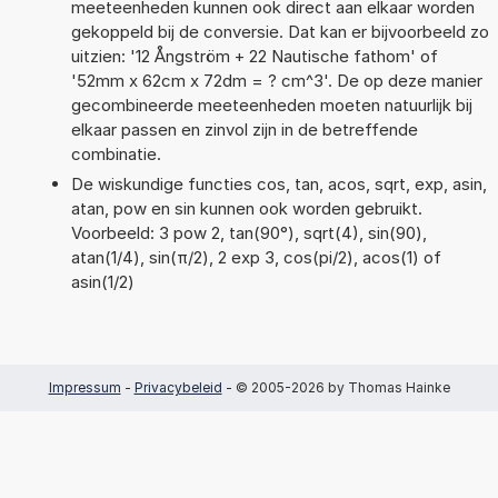
meeteenheden kunnen ook direct aan elkaar worden
gekoppeld bij de conversie. Dat kan er bijvoorbeeld zo
uitzien: '12 Ångström + 22 Nautische fathom' of
'52mm x 62cm x 72dm = ? cm^3'. De op deze manier
gecombineerde meeteenheden moeten natuurlijk bij
elkaar passen en zinvol zijn in de betreffende
combinatie.
De wiskundige functies cos, tan, acos, sqrt, exp, asin,
atan, pow en sin kunnen ook worden gebruikt.
Voorbeeld: 3 pow 2, tan(90°), sqrt(4), sin(90),
atan(1/4), sin(π/2), 2 exp 3, cos(pi/2), acos(1) of
asin(1/2)
Impressum
-
Privacybeleid
- © 2005-2026 by Thomas Hainke