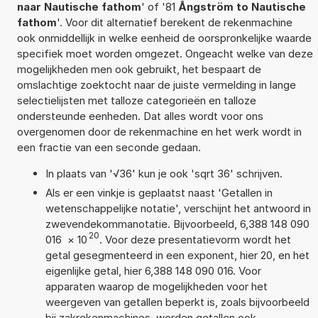
naar Nautische fathom
' of '81
Ångström to Nautische
fathom
'. Voor dit alternatief berekent de rekenmachine
ook onmiddellijk in welke eenheid de oorspronkelijke waarde
specifiek moet worden omgezet. Ongeacht welke van deze
mogelijkheden men ook gebruikt, het bespaart de
omslachtige zoektocht naar de juiste vermelding in lange
selectielijsten met talloze categorieën en talloze
ondersteunde eenheden. Dat alles wordt voor ons
overgenomen door de rekenmachine en het werk wordt in
een fractie van een seconde gedaan.
In plaats van '√36' kun je ook 'sqrt 36' schrijven.
Als er een vinkje is geplaatst naast 'Getallen in
wetenschappelijke notatie', verschijnt het antwoord in
zwevendekommanotatie. Bijvoorbeeld, 6,388 148 090
20
016
×
10
. Voor deze presentatievorm wordt het
getal gesegmenteerd in een exponent, hier 20, en het
eigenlijke getal, hier 6,388 148 090 016. Voor
apparaten waarop de mogelijkheden voor het
weergeven van getallen beperkt is, zoals bijvoorbeeld
bij zakrekenmachines, worden getallen ook