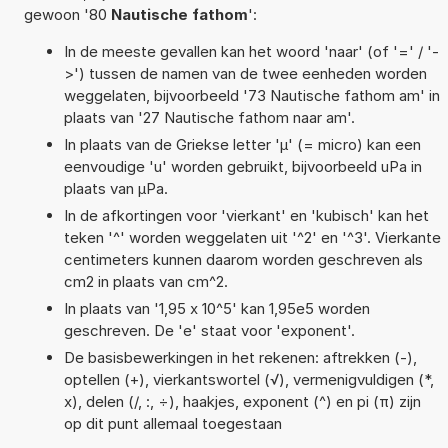
gewoon '80
Nautische fathom
':
In de meeste gevallen kan het woord 'naar' (of '=' / '-
>') tussen de namen van de twee eenheden worden
weggelaten, bijvoorbeeld '73 Nautische fathom am' in
plaats van '27 Nautische fathom naar am'.
In plaats van de Griekse letter 'µ' (= micro) kan een
eenvoudige 'u' worden gebruikt, bijvoorbeeld uPa in
plaats van µPa.
In de afkortingen voor 'vierkant' en 'kubisch' kan het
teken '^' worden weggelaten uit '^2' en '^3'. Vierkante
centimeters kunnen daarom worden geschreven als
cm2 in plaats van cm^2.
In plaats van '1,95 x 10^5' kan 1,95e5 worden
geschreven. De 'e' staat voor 'exponent'.
De basisbewerkingen in het rekenen: aftrekken (-),
optellen (+), vierkantswortel (√), vermenigvuldigen (*,
x), delen (/, :, ÷), haakjes, exponent (^) en pi (π) zijn
op dit punt allemaal toegestaan