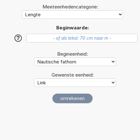
Meeteenhedencategorie:
Beginwaarde:
?
Begineenheid:
Gewenste eenheid: