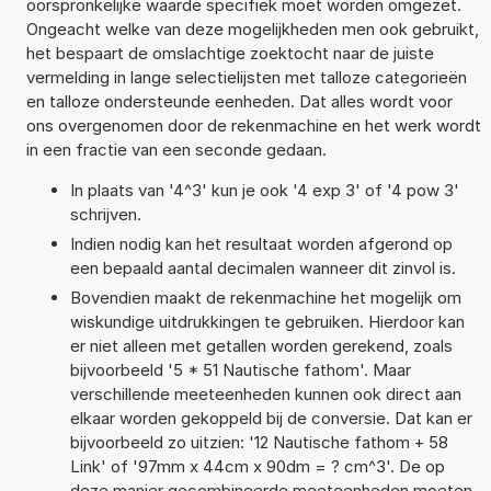
oorspronkelijke waarde specifiek moet worden omgezet.
Ongeacht welke van deze mogelijkheden men ook gebruikt,
het bespaart de omslachtige zoektocht naar de juiste
vermelding in lange selectielijsten met talloze categorieën
en talloze ondersteunde eenheden. Dat alles wordt voor
ons overgenomen door de rekenmachine en het werk wordt
in een fractie van een seconde gedaan.
In plaats van '4^3' kun je ook '4 exp 3' of '4 pow 3'
schrijven.
Indien nodig kan het resultaat worden afgerond op
een bepaald aantal decimalen wanneer dit zinvol is.
Bovendien maakt de rekenmachine het mogelijk om
wiskundige uitdrukkingen te gebruiken. Hierdoor kan
er niet alleen met getallen worden gerekend, zoals
bijvoorbeeld '5 * 51 Nautische fathom'. Maar
verschillende meeteenheden kunnen ook direct aan
elkaar worden gekoppeld bij de conversie. Dat kan er
bijvoorbeeld zo uitzien: '12 Nautische fathom + 58
Link' of '97mm x 44cm x 90dm = ? cm^3'. De op
deze manier gecombineerde meeteenheden moeten