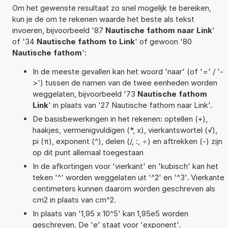
Om het gewenste resultaat zo snel mogelijk te bereiken,
kun je de om te rekenen waarde het beste als tekst
invoeren, bijvoorbeeld '87
Nautische fathom naar Link
'
of '34
Nautische fathom to Link
' of gewoon '80
Nautische fathom
':
In de meeste gevallen kan het woord 'naar' (of '=' / '-
>') tussen de namen van de twee eenheden worden
weggelaten, bijvoorbeeld '73
Nautische fathom
Link
' in plaats van '27 Nautische fathom naar Link'.
De basisbewerkingen in het rekenen: optellen (+),
haakjes, vermenigvuldigen (*, x), vierkantswortel (√),
pi (π), exponent (^), delen (/, :, ÷) en aftrekken (-) zijn
op dit punt allemaal toegestaan
In de afkortingen voor 'vierkant' en 'kubisch' kan het
teken '^' worden weggelaten uit '^2' en '^3'. Vierkante
centimeters kunnen daarom worden geschreven als
cm2 in plaats van cm^2.
In plaats van '1,95 x 10^5' kan 1,95e5 worden
geschreven. De 'e' staat voor 'exponent'.