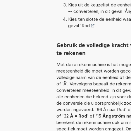
Kies uit de keuzelijst de eenh
-- converteren, in dit geval '
Ån
Kies ten slotte de eenheid waa
geval '
Rod
'.
Gebruik de volledige krach
te rekenen
Met deze rekenmachine is het mogeli
meeteenheid die moet worden geconve
volledige naam van de eenheid of de
of 'Å'. Vervolgens bepaalt de reken
converteren meeteenheid, in dit gev
alle eenheden die bekend zijn voor de
de conversie die u oorspronkelijk zo
worden ingevoerd: '66 Å naar Rod' of
of '32
Å = Rod
' of '15
Ångström na
berekent de rekenmachine ook onmidd
specifiek moet worden omgezet. On