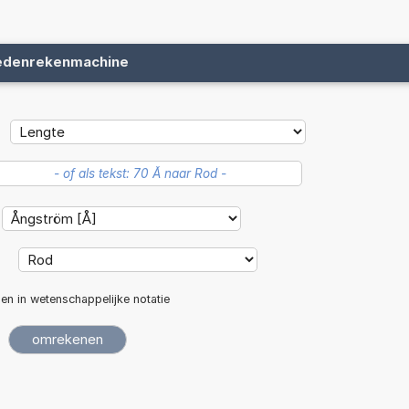
edenrekenmachine
:
len in wetenschappelijke notatie