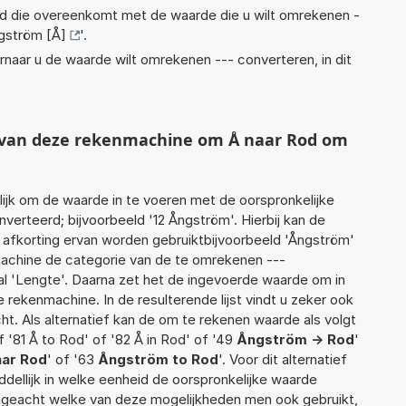
eid die overeenkomt met de waarde die u wilt omrekenen -
gström [Å]
'.
rnaar u de waarde wilt omrekenen --- converteren, in dit
t van deze rekenmachine om Å naar Rod om
jk om de waarde in te voeren met de oorspronkelijke
rteerd; bijvoorbeeld '12 Ångström'. Hierbij kan de
 afkorting ervan worden gebruiktbijvoorbeeld 'Ångström'
machine de categorie van de te omrekenen ---
al 'Lengte'. Daarna zet het de ingevoerde waarde om in
 rekenmachine. In de resulterende lijst vindt u zeker ook
cht. Als alternatief kan de om te rekenen waarde als volgt
 '81 Å to Rod' of '82 Å in Rod' of '49
Ångström -> Rod
'
ar Rod
' of '63
Ångström to Rod
'. Voor dit alternatief
ellijk in welke eenheid de oorspronkelijke waarde
geacht welke van deze mogelijkheden men ook gebruikt,