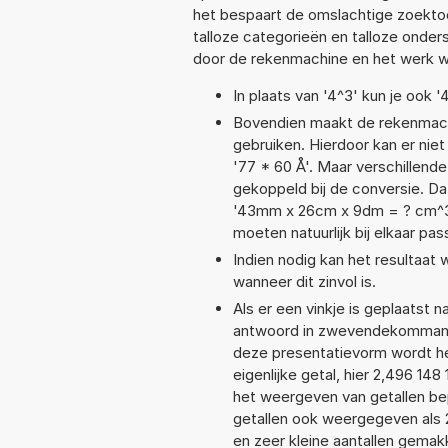
het bespaart de omslachtige zoektoch
talloze categorieën en talloze ond
door de rekenmachine en het werk w
In plaats van '4^3' kun je ook '
Bovendien maakt de rekenmachi
gebruiken. Hierdoor kan er nie
'77 * 60 Å'. Maar verschillen
gekoppeld bij de conversie. Dat
'43mm x 26cm x 9dm = ? cm^3
moeten natuurlijk bij elkaar pa
Indien nodig kan het resultaat
wanneer dit zinvol is.
Als er een vinkje is geplaatst n
antwoord in zwevendekommanot
deze presentatievorm wordt he
eigenlijke getal, hier 2,496 1
het weergeven van getallen bep
getallen ook weergegeven als 
en zeer kleine aantallen gemakk