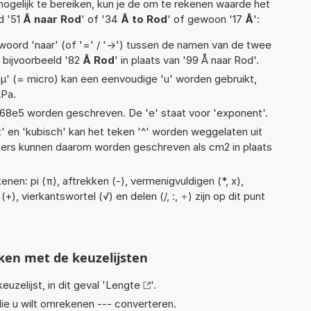
ogelijk te bereiken, kun je de om te rekenen waarde het
d '51
Å naar Rod
' of '34
Å to Rod
' of gewoon '17
Å
':
woord 'naar' (of '=' / '->') tussen de namen van de twee
bijvoorbeeld '82
Å Rod
' in plaats van '99 Å naar Rod'.
 'µ' (= micro) kan een eenvoudige 'u' worden gebruikt,
µPa.
 1,68e5 worden geschreven. De 'e' staat voor 'exponent'.
t' en 'kubisch' kan het teken '^' worden weggelaten uit
eters kunnen daarom worden geschreven als cm2 in plaats
nen: pi (π), aftrekken (-), vermenigvuldigen (*, x),
+), vierkantswortel (√) en delen (/, :, ÷) zijn op dit punt
ken met de keuzelijsten
euzelijst, in dit geval '
Lengte
'.
ie u wilt omrekenen --- converteren.