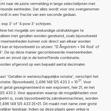
t naar de juiste vermelding in lange selectielijsten met
ersteunde eenheden. Dat alles wordt voor ons overgenomen
ordt in een fractie van een seconde gedaan.
4 exp 3' of '4 pow 3' schrijven.
ne het mogelijk om wiskundige uitdrukkingen te
t alleen met getallen worden gerekend, zoals bijvoorbeeld
de meeteenheden kunnen ook direct aan elkaar worden
 kan er bijvoorbeeld zo uitzien: '12 Ångström + 94 Rod' of
'. De op deze manier gecombineerde meeteenheden
ssen en zinvol zijn in de betreffende combinatie.
 worden afgerond op een bepaald aantal decimalen
aast 'Getallen in wetenschappelijke notatie', verschijnt het
21
atie. Bijvoorbeeld, 2,496 148 125 433 2
×
10
. Voor
t getal gesegmenteerd in een exponent, hier 21, en het
48 125 433 2. Voor apparaten waarop de mogelijkheden voor
erkt is, zoals bijvoorbeeld bij zakrekenmachines, worden
2,496 148 125 433 2E+21. Dit maakt met name zeer grote
elijker leesbaar. Indien op deze plaats geen vinkje is