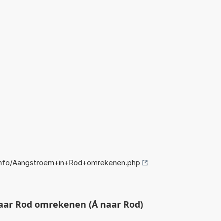
info/Aangstroem+in+Rod+omrekenen.php
ar Rod omrekenen (Å naar Rod)