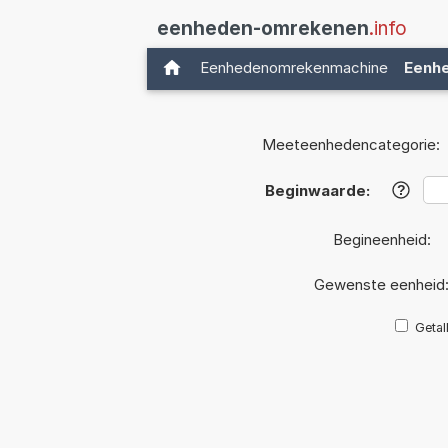
eenheden-omrekenen
.info
Eenhedenomrekenmachine
Eenh
Meeteenhedencategorie:
Beginwaarde:
?
Begineenheid:
Gewenste eenheid
Getal