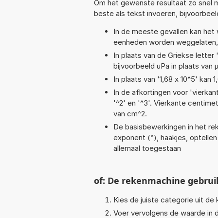
Om het gewenste resultaat zo snel m
beste als tekst invoeren, bijvoorbeel
In de meeste gevallen kan het 
eenheden worden weggelaten, 
In plaats van de Griekse letter
bijvoorbeeld uPa in plaats van 
In plaats van '1,68 x 10^5' kan
In de afkortingen voor 'vierkan
'^2' en '^3'. Vierkante centim
van cm^2.
De basisbewerkingen in het reke
exponent (^), haakjes, optellen (
allemaal toegestaan
of: De rekenmachine gebrui
Kies de juiste categorie uit de k
Voer vervolgens de waarde in d