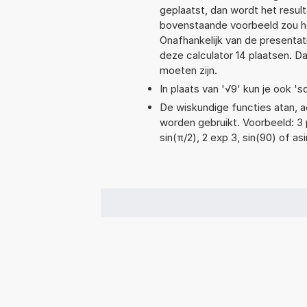
geplaatst, dan wordt het resul
bovenstaande voorbeeld zou he
Onafhankelijk van de presentat
deze calculator 14 plaatsen. 
moeten zijn.
In plaats van '√9' kun je ook 'sq
De wiskundige functies atan, ac
worden gebruikt. Voorbeeld: 3 p
sin(π/2), 2 exp 3, sin(90) of asi