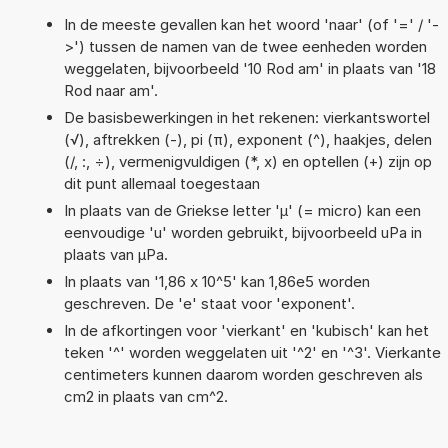
In de meeste gevallen kan het woord 'naar' (of '=' / '-
>') tussen de namen van de twee eenheden worden
weggelaten, bijvoorbeeld '10 Rod am' in plaats van '18
Rod naar am'.
De basisbewerkingen in het rekenen: vierkantswortel
(√), aftrekken (-), pi (π), exponent (^), haakjes, delen
(/, :, ÷), vermenigvuldigen (*, x) en optellen (+) zijn op
dit punt allemaal toegestaan
In plaats van de Griekse letter 'µ' (= micro) kan een
eenvoudige 'u' worden gebruikt, bijvoorbeeld uPa in
plaats van µPa.
In plaats van '1,86 x 10^5' kan 1,86e5 worden
geschreven. De 'e' staat voor 'exponent'.
In de afkortingen voor 'vierkant' en 'kubisch' kan het
teken '^' worden weggelaten uit '^2' en '^3'. Vierkante
centimeters kunnen daarom worden geschreven als
cm2 in plaats van cm^2.