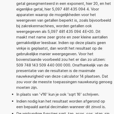
getal gesegmenteerd in een exponent, hier 20, en het
eigenlijke getal, hier 5,097 481 435 094 4. Voor
apparaten waarop de mogelijkheden voor het
weergeven van getallen beperkt is, zoals bijvoorbeeld
bij zakrekenmachines, worden getallen ook
weergegeven als 5,097 481 435 094 4E+20. Dit
maakt met name zeer grote en zeer kleine aantallen
gemakkelijker leesbaar. Indien op deze plaats geen
vinkje is geplaatst, dan wordt het resultaat op de
gebruikelijke manier weergegeven. Voor het
bovenstaande voorbeeld zou het er dan zo uitzien:
509 748 143 509 440 000 000. Onafhankelijk van de
presentatie van de resultaten is de maximale
nauwkeurigheid van deze calculator 14 plaatsen. Dat
zou voor de meeste toepassingen nauwkeurig genoeg
moeten zijn.
In plaats van '√16' kun je ook 'sqrt 16' schrijven.
Indien nodig kan het resultaat worden afgerond op
een bepaald aantal decimalen wanneer dit zinvol is.
De wiskundige functies sqrt, tan, acos, cos, atan, sin,