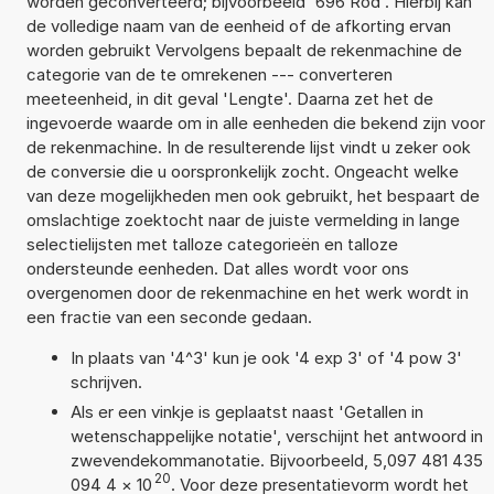
worden geconverteerd; bijvoorbeeld '696 Rod'. Hierbij kan
de volledige naam van de eenheid of de afkorting ervan
worden gebruikt Vervolgens bepaalt de rekenmachine de
categorie van de te omrekenen --- converteren
meeteenheid, in dit geval 'Lengte'. Daarna zet het de
ingevoerde waarde om in alle eenheden die bekend zijn voor
de rekenmachine. In de resulterende lijst vindt u zeker ook
de conversie die u oorspronkelijk zocht. Ongeacht welke
van deze mogelijkheden men ook gebruikt, het bespaart de
omslachtige zoektocht naar de juiste vermelding in lange
selectielijsten met talloze categorieën en talloze
ondersteunde eenheden. Dat alles wordt voor ons
overgenomen door de rekenmachine en het werk wordt in
een fractie van een seconde gedaan.
In plaats van '4^3' kun je ook '4 exp 3' of '4 pow 3'
schrijven.
Als er een vinkje is geplaatst naast 'Getallen in
wetenschappelijke notatie', verschijnt het antwoord in
zwevendekommanotatie. Bijvoorbeeld, 5,097 481 435
20
094 4
×
10
. Voor deze presentatievorm wordt het