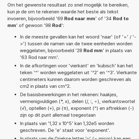
Om het gewenste resultaat zo snel mogelijk te bereiken,
kun je de om te rekenen waarde het beste als tekst
invoeren, bijvoorbeeld '69
Rod naar mm
' of '34
Rod to
mm
' of gewoon '98
Rod
':
In de meeste gevallen kan het woord 'naar' (of '=' / '-
>') tussen de namen van de twee eenheden worden
weggelaten, bijvoorbeeld '28
Rod mm
' in plaats van
'63 Rod naar mm'.
In de afkortingen voor 'vierkant' en 'kubisch' kan het
teken '^' worden weggelaten uit '^2' en '^3'. Vierkante
centimeters kunnen daarom worden geschreven als
cm2 in plaats van cm^2.
De basisbewerkingen in het rekenen: haakjes,
vermenigvuldigen (*, x), delen (/, :, ÷), vierkantswortel
(√), optellen (+), pi (π), exponent (^) en aftrekken (-)
zijn op dit punt allemaal toegestaan
In plaats van '1,32 x 10^5' kan 1,32e5 worden
geschreven. De 'e' staat voor 'exponent'.
In plaats van de Griekse letter 'µ' (= micro) kan een