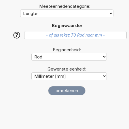
Meeteenhedencategorie:
Beginwaarde:
?
Begineenheid:
Gewenste eenheid: