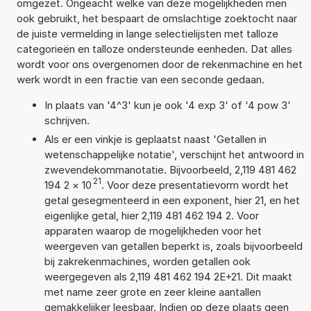
omgezet. Ongeacht welke van deze mogelijkheden men
ook gebruikt, het bespaart de omslachtige zoektocht naar
de juiste vermelding in lange selectielijsten met talloze
categorieën en talloze ondersteunde eenheden. Dat alles
wordt voor ons overgenomen door de rekenmachine en het
werk wordt in een fractie van een seconde gedaan.
In plaats van '4^3' kun je ook '4 exp 3' of '4 pow 3'
schrijven.
Als er een vinkje is geplaatst naast 'Getallen in
wetenschappelijke notatie', verschijnt het antwoord in
zwevendekommanotatie. Bijvoorbeeld, 2,119 481 462
21
194 2
×
10
. Voor deze presentatievorm wordt het
getal gesegmenteerd in een exponent, hier 21, en het
eigenlijke getal, hier 2,119 481 462 194 2. Voor
apparaten waarop de mogelijkheden voor het
weergeven van getallen beperkt is, zoals bijvoorbeeld
bij zakrekenmachines, worden getallen ook
weergegeven als 2,119 481 462 194 2E+21. Dit maakt
met name zeer grote en zeer kleine aantallen
gemakkelijker leesbaar. Indien op deze plaats geen