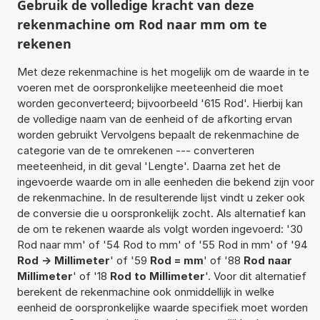
Gebruik de volledige kracht van deze
rekenmachine om Rod naar mm om te
rekenen
Met deze rekenmachine is het mogelijk om de waarde in te
voeren met de oorspronkelijke meeteenheid die moet
worden geconverteerd; bijvoorbeeld '615 Rod'. Hierbij kan
de volledige naam van de eenheid of de afkorting ervan
worden gebruikt Vervolgens bepaalt de rekenmachine de
categorie van de te omrekenen --- converteren
meeteenheid, in dit geval 'Lengte'. Daarna zet het de
ingevoerde waarde om in alle eenheden die bekend zijn voor
de rekenmachine. In de resulterende lijst vindt u zeker ook
de conversie die u oorspronkelijk zocht. Als alternatief kan
de om te rekenen waarde als volgt worden ingevoerd: '30
Rod naar mm' of '54 Rod to mm' of '55 Rod in mm' of '94
Rod -> Millimeter
' of '59
Rod = mm
' of '88
Rod naar
Millimeter
' of '18
Rod to Millimeter
'. Voor dit alternatief
berekent de rekenmachine ook onmiddellijk in welke
eenheid de oorspronkelijke waarde specifiek moet worden