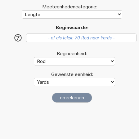
Meeteenhedencategorie:
Beginwaarde:
?
Begineenheid:
Gewenste eenheid: