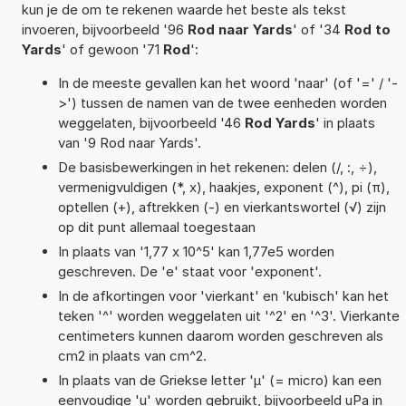
kun je de om te rekenen waarde het beste als tekst
invoeren, bijvoorbeeld '96
Rod naar Yards
' of '34
Rod to
Yards
' of gewoon '71
Rod
':
In de meeste gevallen kan het woord 'naar' (of '=' / '-
>') tussen de namen van de twee eenheden worden
weggelaten, bijvoorbeeld '46
Rod Yards
' in plaats
van '9 Rod naar Yards'.
De basisbewerkingen in het rekenen: delen (/, :, ÷),
vermenigvuldigen (*, x), haakjes, exponent (^), pi (π),
optellen (+), aftrekken (-) en vierkantswortel (√) zijn
op dit punt allemaal toegestaan
In plaats van '1,77 x 10^5' kan 1,77e5 worden
geschreven. De 'e' staat voor 'exponent'.
In de afkortingen voor 'vierkant' en 'kubisch' kan het
teken '^' worden weggelaten uit '^2' en '^3'. Vierkante
centimeters kunnen daarom worden geschreven als
cm2 in plaats van cm^2.
In plaats van de Griekse letter 'µ' (= micro) kan een
eenvoudige 'u' worden gebruikt, bijvoorbeeld uPa in