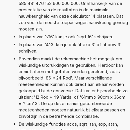
585 481 476 153 600 000 000. Onafhankelijk van de
presentatie van de resultaten is de maximale
nauwkeurigheid van deze calculator 14 plaatsen. Dat
zou voor de meeste toepassingen nauwkeurig genoeg
moeten zijn.
In plaats van '√16' kun je ook 'sqrt 16' schrijven.
In plaats van '4^3' kun je ook '4 exp 3' of '4 pow 3'
schrijven.
Bovendien maakt de rekenmachine het mogelijk om
wiskundige uitdrukkingen te gebruiken. Hierdoor kan
er niet alleen met getallen worden gerekend, zoals
bijvoorbeeld '86 * 24 Rod'. Maar verschillende
meeteenheden kunnen ook direct aan elkaar worden
gekoppeld bij de conversie. Dat kan er bijvoorbeeld zo
uitzien: '12 Rod + 49 Yards' of '61mm x 98cm x 36dm
= ? cm^3'. De op deze manier gecombineerde
meeteenheden moeten natuurlijk bij elkaar passen en
zinvol zijn in de betreffende combinatie.
De wiskundige functies acos, sqrt, tan, exp, atan,