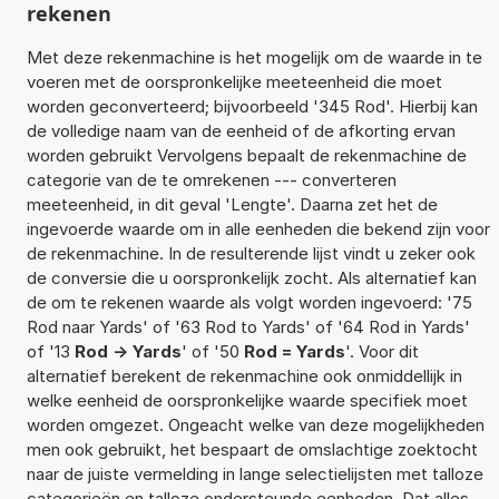
rekenen
Met deze rekenmachine is het mogelijk om de waarde in te
voeren met de oorspronkelijke meeteenheid die moet
worden geconverteerd; bijvoorbeeld '345 Rod'. Hierbij kan
de volledige naam van de eenheid of de afkorting ervan
worden gebruikt Vervolgens bepaalt de rekenmachine de
categorie van de te omrekenen --- converteren
meeteenheid, in dit geval 'Lengte'. Daarna zet het de
ingevoerde waarde om in alle eenheden die bekend zijn voor
de rekenmachine. In de resulterende lijst vindt u zeker ook
de conversie die u oorspronkelijk zocht. Als alternatief kan
de om te rekenen waarde als volgt worden ingevoerd: '75
Rod naar Yards' of '63 Rod to Yards' of '64 Rod in Yards'
of '13
Rod -> Yards
' of '50
Rod = Yards
'. Voor dit
alternatief berekent de rekenmachine ook onmiddellijk in
welke eenheid de oorspronkelijke waarde specifiek moet
worden omgezet. Ongeacht welke van deze mogelijkheden
men ook gebruikt, het bespaart de omslachtige zoektocht
naar de juiste vermelding in lange selectielijsten met talloze
categorieën en talloze ondersteunde eenheden. Dat alles