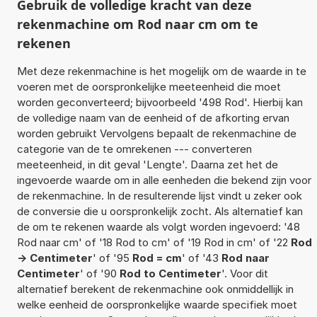
Gebruik de volledige kracht van deze
rekenmachine om Rod naar cm om te
rekenen
Met deze rekenmachine is het mogelijk om de waarde in te
voeren met de oorspronkelijke meeteenheid die moet
worden geconverteerd; bijvoorbeeld '498 Rod'. Hierbij kan
de volledige naam van de eenheid of de afkorting ervan
worden gebruikt Vervolgens bepaalt de rekenmachine de
categorie van de te omrekenen --- converteren
meeteenheid, in dit geval 'Lengte'. Daarna zet het de
ingevoerde waarde om in alle eenheden die bekend zijn voor
de rekenmachine. In de resulterende lijst vindt u zeker ook
de conversie die u oorspronkelijk zocht. Als alternatief kan
de om te rekenen waarde als volgt worden ingevoerd: '48
Rod naar cm' of '18 Rod to cm' of '19 Rod in cm' of '22
Rod
-> Centimeter
' of '95
Rod = cm
' of '43
Rod naar
Centimeter
' of '90
Rod to Centimeter
'. Voor dit
alternatief berekent de rekenmachine ook onmiddellijk in
welke eenheid de oorspronkelijke waarde specifiek moet