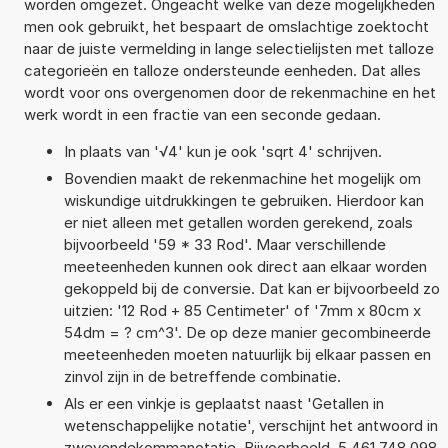
worden omgezet. Ongeacht welke van deze mogelijkheden
men ook gebruikt, het bespaart de omslachtige zoektocht
naar de juiste vermelding in lange selectielijsten met talloze
categorieën en talloze ondersteunde eenheden. Dat alles
wordt voor ons overgenomen door de rekenmachine en het
werk wordt in een fractie van een seconde gedaan.
In plaats van '√4' kun je ook 'sqrt 4' schrijven.
Bovendien maakt de rekenmachine het mogelijk om
wiskundige uitdrukkingen te gebruiken. Hierdoor kan
er niet alleen met getallen worden gerekend, zoals
bijvoorbeeld '59 * 33 Rod'. Maar verschillende
meeteenheden kunnen ook direct aan elkaar worden
gekoppeld bij de conversie. Dat kan er bijvoorbeeld zo
uitzien: '12 Rod + 85 Centimeter' of '7mm x 80cm x
54dm = ? cm^3'. De op deze manier gecombineerde
meeteenheden moeten natuurlijk bij elkaar passen en
zinvol zijn in de betreffende combinatie.
Als er een vinkje is geplaatst naast 'Getallen in
wetenschappelijke notatie', verschijnt het antwoord in
zwevendekommanotatie. Bijvoorbeeld, 5,461 748 098