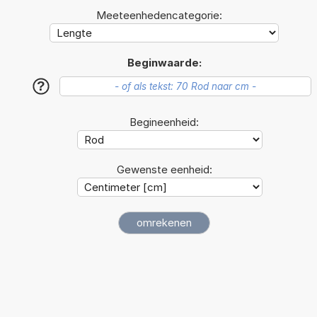
Meeteenhedencategorie:
Beginwaarde:
?
Begineenheid:
Gewenste eenheid: