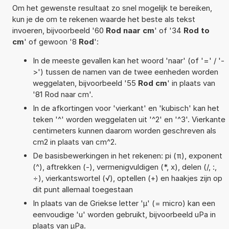
Om het gewenste resultaat zo snel mogelijk te bereiken,
kun je de om te rekenen waarde het beste als tekst
invoeren, bijvoorbeeld '60
Rod naar cm
' of '34
Rod to
cm
' of gewoon '8
Rod
':
In de meeste gevallen kan het woord 'naar' (of '=' / '-
>') tussen de namen van de twee eenheden worden
weggelaten, bijvoorbeeld '55
Rod cm
' in plaats van
'81 Rod naar cm'.
In de afkortingen voor 'vierkant' en 'kubisch' kan het
teken '^' worden weggelaten uit '^2' en '^3'. Vierkante
centimeters kunnen daarom worden geschreven als
cm2 in plaats van cm^2.
De basisbewerkingen in het rekenen: pi (π), exponent
(^), aftrekken (-), vermenigvuldigen (*, x), delen (/, :,
÷), vierkantswortel (√), optellen (+) en haakjes zijn op
dit punt allemaal toegestaan
In plaats van de Griekse letter 'µ' (= micro) kan een
eenvoudige 'u' worden gebruikt, bijvoorbeeld uPa in
plaats van µPa.