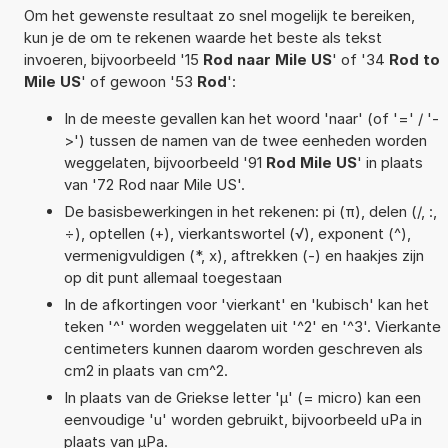
Om het gewenste resultaat zo snel mogelijk te bereiken,
kun je de om te rekenen waarde het beste als tekst
invoeren, bijvoorbeeld '15
Rod naar Mile US
' of '34
Rod to
Mile US
' of gewoon '53
Rod
':
In de meeste gevallen kan het woord 'naar' (of '=' / '-
>') tussen de namen van de twee eenheden worden
weggelaten, bijvoorbeeld '91
Rod Mile US
' in plaats
van '72 Rod naar Mile US'.
De basisbewerkingen in het rekenen: pi (π), delen (/, :,
÷), optellen (+), vierkantswortel (√), exponent (^),
vermenigvuldigen (*, x), aftrekken (-) en haakjes zijn
op dit punt allemaal toegestaan
In de afkortingen voor 'vierkant' en 'kubisch' kan het
teken '^' worden weggelaten uit '^2' en '^3'. Vierkante
centimeters kunnen daarom worden geschreven als
cm2 in plaats van cm^2.
In plaats van de Griekse letter 'µ' (= micro) kan een
eenvoudige 'u' worden gebruikt, bijvoorbeeld uPa in
plaats van µPa.