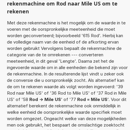
rekenmachine om Rod naar Mile US om te
rekenen
Met deze rekenmachine is het mogelijk om de waarde in te
voeren met de oorspronkelijke meeteenheid die moet
worden geconverteerd; bijvoorbeeld '615 Rod'. Hierbij kan
de volledige naam van de eenheid of de afkorting ervan
worden gebruikt Vervolgens bepaalt de rekenmachine de
categorie van de te omrekenen --- converteren
meeteenheid, in dit geval 'Lengte'. Daarna zet het de
ingevoerde waarde om in alle eenheden die bekend zijn voor
de rekenmachine. In de resulterende lijst vindt u zeker ook
de conversie die u oorspronkelijk zocht. Als alternatief kan
de om te rekenen waarde als volgt worden ingevoerd: '39
Rod naar Mile US' of '36 Rod to Mile US' of '37 Rod in Mile
US' of '58
Rod -> Mile US
' of '77
Rod = Mile US
'. Voor dit
alternatief berekent de rekenmachine ook onmiddellijk in
welke eenheid de oorspronkelijke waarde specifiek moet
worden omgezet. Ongeacht welke van deze mogelijkheden
men ook gebruikt, het bespaart de omslachtige zoektocht