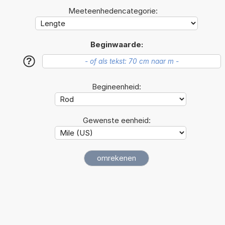
Meeteenhedencategorie:
Beginwaarde:
?
Begineenheid:
Gewenste eenheid: