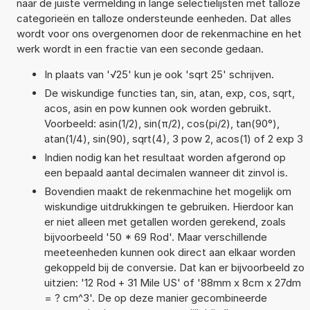
naar de juiste vermelding in lange selectielijsten met talloze
categorieën en talloze ondersteunde eenheden. Dat alles
wordt voor ons overgenomen door de rekenmachine en het
werk wordt in een fractie van een seconde gedaan.
In plaats van '√25' kun je ook 'sqrt 25' schrijven.
De wiskundige functies tan, sin, atan, exp, cos, sqrt,
acos, asin en pow kunnen ook worden gebruikt.
Voorbeeld: asin(1/2), sin(π/2), cos(pi/2), tan(90°),
atan(1/4), sin(90), sqrt(4), 3 pow 2, acos(1) of 2 exp 3
Indien nodig kan het resultaat worden afgerond op
een bepaald aantal decimalen wanneer dit zinvol is.
Bovendien maakt de rekenmachine het mogelijk om
wiskundige uitdrukkingen te gebruiken. Hierdoor kan
er niet alleen met getallen worden gerekend, zoals
bijvoorbeeld '50 * 69 Rod'. Maar verschillende
meeteenheden kunnen ook direct aan elkaar worden
gekoppeld bij de conversie. Dat kan er bijvoorbeeld zo
uitzien: '12 Rod + 31 Mile US' of '88mm x 8cm x 27dm
= ? cm^3'. De op deze manier gecombineerde