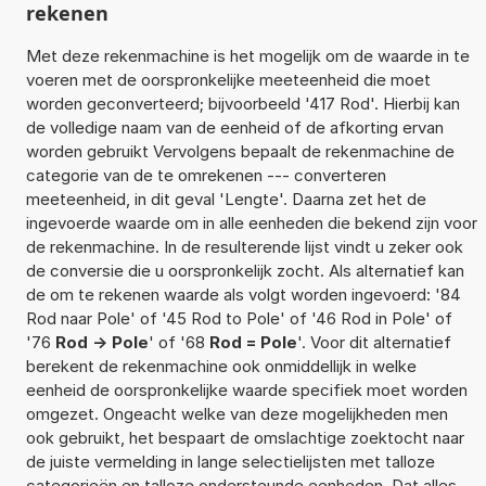
rekenen
Met deze rekenmachine is het mogelijk om de waarde in te
voeren met de oorspronkelijke meeteenheid die moet
worden geconverteerd; bijvoorbeeld '417 Rod'. Hierbij kan
de volledige naam van de eenheid of de afkorting ervan
worden gebruikt Vervolgens bepaalt de rekenmachine de
categorie van de te omrekenen --- converteren
meeteenheid, in dit geval 'Lengte'. Daarna zet het de
ingevoerde waarde om in alle eenheden die bekend zijn voor
de rekenmachine. In de resulterende lijst vindt u zeker ook
de conversie die u oorspronkelijk zocht. Als alternatief kan
de om te rekenen waarde als volgt worden ingevoerd: '84
Rod naar Pole' of '45 Rod to Pole' of '46 Rod in Pole' of
'76
Rod -> Pole
' of '68
Rod = Pole
'. Voor dit alternatief
berekent de rekenmachine ook onmiddellijk in welke
eenheid de oorspronkelijke waarde specifiek moet worden
omgezet. Ongeacht welke van deze mogelijkheden men
ook gebruikt, het bespaart de omslachtige zoektocht naar
de juiste vermelding in lange selectielijsten met talloze
categorieën en talloze ondersteunde eenheden. Dat alles