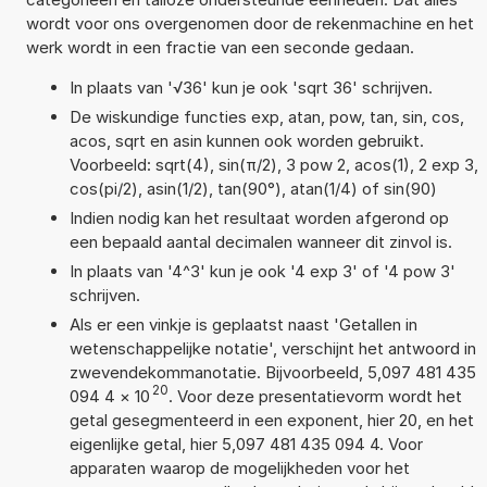
wordt voor ons overgenomen door de rekenmachine en het
werk wordt in een fractie van een seconde gedaan.
In plaats van '√36' kun je ook 'sqrt 36' schrijven.
De wiskundige functies exp, atan, pow, tan, sin, cos,
acos, sqrt en asin kunnen ook worden gebruikt.
Voorbeeld: sqrt(4), sin(π/2), 3 pow 2, acos(1), 2 exp 3,
cos(pi/2), asin(1/2), tan(90°), atan(1/4) of sin(90)
Indien nodig kan het resultaat worden afgerond op
een bepaald aantal decimalen wanneer dit zinvol is.
In plaats van '4^3' kun je ook '4 exp 3' of '4 pow 3'
schrijven.
Als er een vinkje is geplaatst naast 'Getallen in
wetenschappelijke notatie', verschijnt het antwoord in
zwevendekommanotatie. Bijvoorbeeld, 5,097 481 435
20
094 4
×
10
. Voor deze presentatievorm wordt het
getal gesegmenteerd in een exponent, hier 20, en het
eigenlijke getal, hier 5,097 481 435 094 4. Voor
apparaten waarop de mogelijkheden voor het