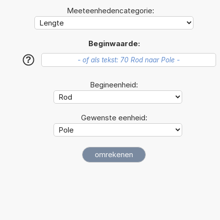
Meeteenhedencategorie:
Beginwaarde:
?
Begineenheid:
Gewenste eenheid: