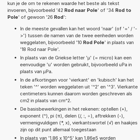
kun je de om te rekenen waarde het beste als tekst
invoeren, bijvoorbeeld '42
Rod naar Pole
' of '34
Rod to
Pole
' of gewoon '26
Rod
':
In de meeste gevallen kan het woord 'naar' (of '=' / '-
>') tussen de namen van de twee eenheden worden
weggelaten, bijvoorbeeld '10
Rod Pole
' in plaats van
'18 Rod naar Pole'.
In plaats van de Griekse letter 'µ' (= micro) kan een
eenvoudige 'u' worden gebruikt, bijvoorbeeld uPa in
plaats van µPa.
In de afkortingen voor 'vierkant' en 'kubisch' kan het
teken '^' worden weggelaten uit '^2' en '^3'. Vierkante
centimeters kunnen daarom worden geschreven als
cm2 in plaats van cm^2.
De basisbewerkingen in het rekenen: optellen (+),
exponent (^), pi (π), delen (/, :, ÷), aftrekken (-),
vermenigvuldigen (*, x), vierkantswortel (√) en haakjes
zijn op dit punt allemaal toegestaan
In plaats van '1,86 x 10^5' kan 1,86e5 worden