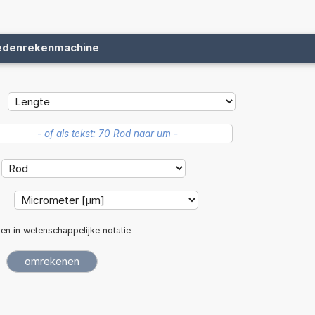
edenrekenmachine
:
len in wetenschappelijke notatie