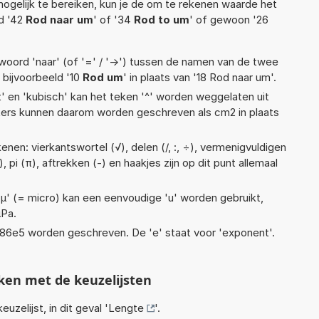
ogelijk te bereiken, kun je de om te rekenen waarde het
ld '42
Rod naar um
' of '34
Rod to um
' of gewoon '26
woord 'naar' (of '=' / '->') tussen de namen van de twee
bijvoorbeeld '10
Rod um
' in plaats van '18 Rod naar um'.
t' en 'kubisch' kan het teken '^' worden weggelaten uit
eters kunnen daarom worden geschreven als cm2 in plaats
nen: vierkantswortel (√), delen (/, :, ÷), vermenigvuldigen
), pi (π), aftrekken (-) en haakjes zijn op dit punt allemaal
 'µ' (= micro) kan een eenvoudige 'u' worden gebruikt,
µPa.
 1,86e5 worden geschreven. De 'e' staat voor 'exponent'.
ken met de keuzelijsten
euzelijst, in dit geval '
Lengte
'.