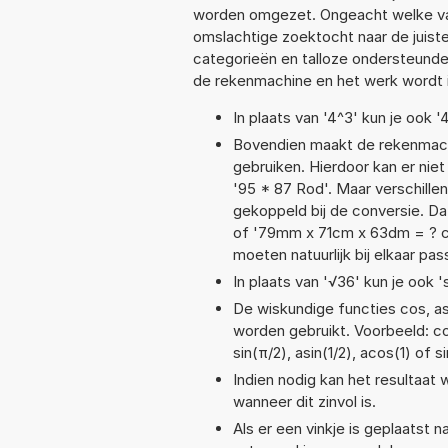
worden omgezet. Ongeacht welke va
omslachtige zoektocht naar de juiste 
categorieën en talloze ondersteund
de rekenmachine en het werk wordt 
In plaats van '4^3' kun je ook '
Bovendien maakt de rekenmachi
gebruiken. Hierdoor kan er nie
'95 * 87 Rod'. Maar verschill
gekoppeld bij de conversie. Dat
of '79mm x 71cm x 63dm = ? 
moeten natuurlijk bij elkaar pa
In plaats van '√36' kun je ook '
De wiskundige functies cos, asi
worden gebruikt. Voorbeeld: cos
sin(π/2), asin(1/2), acos(1) of s
Indien nodig kan het resultaat
wanneer dit zinvol is.
Als er een vinkje is geplaatst n