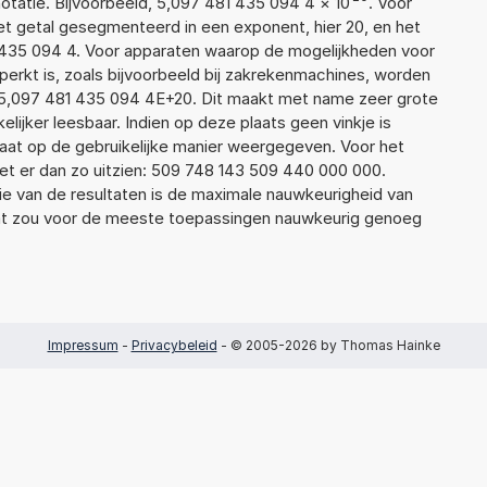
atie. Bijvoorbeeld, 5,097 481 435 094 4
×
10
. Voor
t getal gesegmenteerd in een exponent, hier 20, en het
81 435 094 4. Voor apparaten waarop de mogelijkheden voor
erkt is, zoals bijvoorbeeld bij zakrekenmachines, worden
 5,097 481 435 094 4E+20. Dit maakt met name zeer grote
elijker leesbaar. Indien op deze plaats geen vinkje is
taat op de gebruikelijke manier weergegeven. Voor het
t er dan zo uitzien: 509 748 143 509 440 000 000.
ie van de resultaten is de maximale nauwkeurigheid van
Dat zou voor de meeste toepassingen nauwkeurig genoeg
Impressum
-
Privacybeleid
- © 2005-2026 by Thomas Hainke