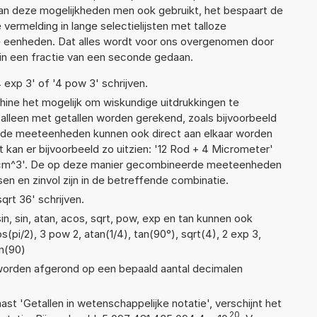
n deze mogelijkheden men ook gebruikt, het bespaart de
vermelding in lange selectielijsten met talloze
e eenheden. Dat alles wordt voor ons overgenomen door
in een fractie van een seconde gedaan.
4 exp 3' of '4 pow 3' schrijven.
ne het mogelijk om wiskundige uitdrukkingen te
t alleen met getallen worden gerekend, zoals bijvoorbeeld
ende meeteenheden kunnen ook direct aan elkaar worden
 kan er bijvoorbeeld zo uitzien: '12 Rod + 4 Micrometer'
cm^3'. De op deze manier gecombineerde meeteenheden
ssen en zinvol zijn in de betreffende combinatie.
sqrt 36' schrijven.
n, sin, atan, acos, sqrt, pow, exp en tan kunnen ook
(pi/2), 3 pow 2, atan(1/4), tan(90°), sqrt(4), 2 exp 3,
in(90)
 worden afgerond op een bepaald aantal decimalen
aast 'Getallen in wetenschappelijke notatie', verschijnt het
20