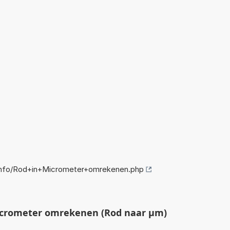
info/Rod+in+Micrometer+omrekenen.php
crometer omrekenen (Rod naar µm)