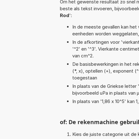
Om het gewenste resultaat zo snel m
beste als tekst invoeren, bijvoorbee
Rod
':
In de meeste gevallen kan het 
eenheden worden weggelaten, 
In de afkortingen voor 'vierkan
'^2' en '^3'. Vierkante centim
van cm^2.
De basisbewerkingen in het reke
(*, x), optellen (+), exponent (^
toegestaan
In plaats van de Griekse letter
bijvoorbeeld uPa in plaats van 
In plaats van '1,86 x 10^5' kan
of: De rekenmachine gebrui
Kies de juiste categorie uit de k