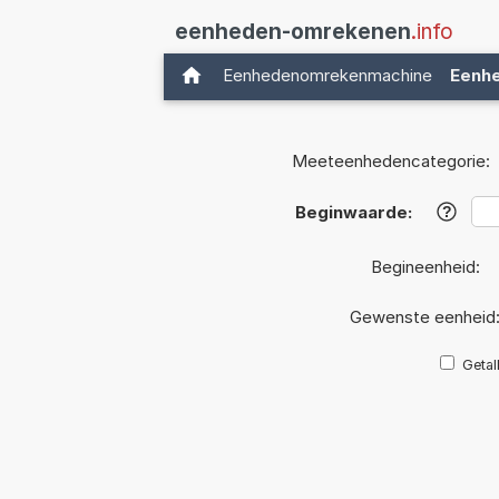
eenheden-omrekenen
.info
Eenhedenomrekenmachine
Eenh
Meeteenhedencategorie:
Beginwaarde:
?
Begineenheid:
Gewenste eenheid
Getal