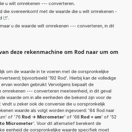
ie u wilt omrekenen --- converteren.
eid die overeenkomt met de waarde die u wilt omrekenen -
d
'.
rnaar u de waarde wilt omrekenen --- converteren, in dit
t van deze rekenmachine om Rod naar um om
jk om de waarde in te voeren met de oorspronkelijke
rteerd; bijvoorbeeld '192 Rod'. Hierbij kan de volledige
 ervan worden gebruikt Vervolgens bepaalt de
 omrekenen --- converteren meeteenheid, in dit geval
rde waarde om in alle eenheden die bekend zijn voor de
t vindt u zeker ook de conversie die u oorspronkelijk
rekenen waarde als volgt worden ingevoerd: '84 Rod naar
 um' of '76
Rod -> Micrometer
' of '68
Rod = um
' of '52
to Micrometer
'. Voor dit alternatief berekent de
lke eenheid de oorspronkelijke waarde specifiek moet