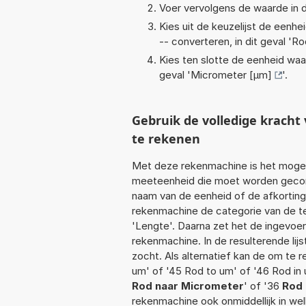
Voer vervolgens de waarde in d
Kies uit de keuzelijst de eenh
-- converteren, in dit geval '
Ro
Kies ten slotte de eenheid waa
geval '
Micrometer [µm]
'.
Gebruik de volledige krach
te rekenen
Met deze rekenmachine is het mogeli
meeteenheid die moet worden geconve
naam van de eenheid of de afkorting
rekenmachine de categorie van de te
'Lengte'. Daarna zet het de ingevoe
rekenmachine. In de resulterende lijs
zocht. Als alternatief kan de om te 
um' of '45 Rod to um' of '46 Rod in
Rod naar Micrometer
' of '36
Rod 
rekenmachine ook onmiddellijk in we