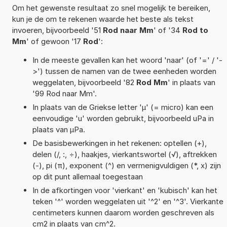
Om het gewenste resultaat zo snel mogelijk te bereiken,
kun je de om te rekenen waarde het beste als tekst
invoeren, bijvoorbeeld '51
Rod naar Mm
' of '34
Rod to
Mm
' of gewoon '17
Rod
':
In de meeste gevallen kan het woord 'naar' (of '=' / '-
>') tussen de namen van de twee eenheden worden
weggelaten, bijvoorbeeld '82
Rod Mm
' in plaats van
'99 Rod naar Mm'.
In plaats van de Griekse letter 'µ' (= micro) kan een
eenvoudige 'u' worden gebruikt, bijvoorbeeld uPa in
plaats van µPa.
De basisbewerkingen in het rekenen: optellen (+),
delen (/, :, ÷), haakjes, vierkantswortel (√), aftrekken
(-), pi (π), exponent (^) en vermenigvuldigen (*, x) zijn
op dit punt allemaal toegestaan
In de afkortingen voor 'vierkant' en 'kubisch' kan het
teken '^' worden weggelaten uit '^2' en '^3'. Vierkante
centimeters kunnen daarom worden geschreven als
cm2 in plaats van cm^2.