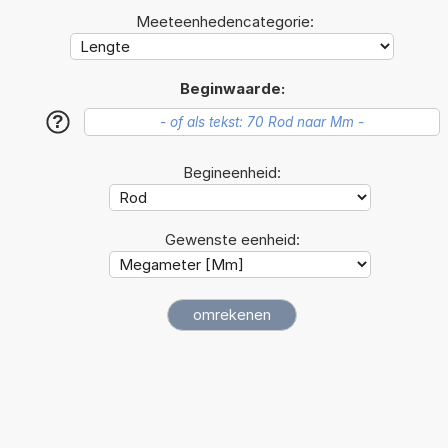
Meeteenhedencategorie:
Beginwaarde:
?
Begineenheid:
Gewenste eenheid: