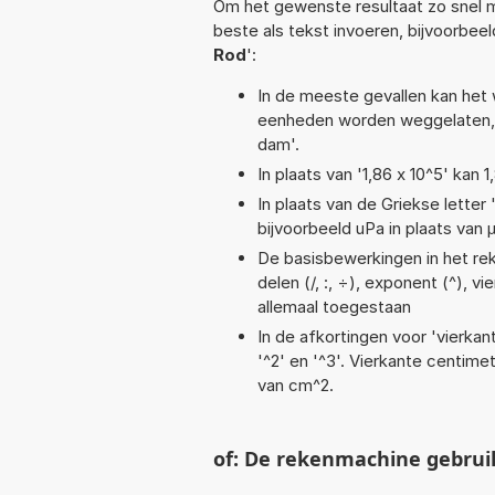
Om het gewenste resultaat zo snel m
beste als tekst invoeren, bijvoorbee
Rod
':
In de meeste gevallen kan het 
eenheden worden weggelaten, 
dam'.
In plaats van '1,86 x 10^5' kan
In plaats van de Griekse letter
bijvoorbeeld uPa in plaats van 
De basisbewerkingen in het reke
delen (/, :, ÷), exponent (^), vi
allemaal toegestaan
In de afkortingen voor 'vierkan
'^2' en '^3'. Vierkante centim
van cm^2.
of: De rekenmachine gebrui