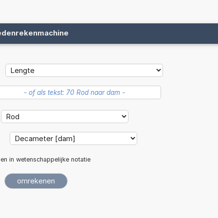
edenrekenmachine
:
len in wetenschappelijke notatie