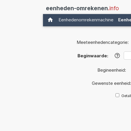
eenheden-omrekenen
.info
Eenhedenomrekenmachine
Eenh
Meeteenhedencategorie:
Beginwaarde:
?
Begineenheid:
Gewenste eenheid
Getal