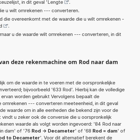
euzelijst, in dit geval '
Lengte
'.
ie u wilt omrekenen --- converteren.
eid die overeenkomt met de waarde die u wilt omrekenen -
d
'.
rnaar u de waarde wilt omrekenen --- converteren, in dit
t van deze rekenmachine om Rod naar dam
jk om de waarde in te voeren met de oorspronkelijke
rteerd; bijvoorbeeld '633 Rod'. Hierbij kan de volledige
 ervan worden gebruikt Vervolgens bepaalt de
 omrekenen --- converteren meeteenheid, in dit geval
rde waarde om in alle eenheden die bekend zijn voor de
t vindt u zeker ook de conversie die u oorspronkelijk
rekenen waarde als volgt worden ingevoerd: '84 Rod naar
in dam' of '76
Rod -> Decameter
' of '68
Rod = dam
' of
od to Decameter
'. Voor dit alternatief berekent de