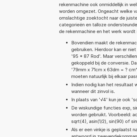
rekenmachine ook onmiddellijk in we
worden omgezet. Ongeacht welke va
omslachtige zoektocht naar de juiste 
categorieën en talloze ondersteund
de rekenmachine en het werk wordt 
Bovendien maakt de rekenmachi
gebruiken. Hierdoor kan er nie
'95 * 87 Rod'. Maar verschill
gekoppeld bij de conversie. Da
'79mm x 71cm x 63dm = ? cm^
moeten natuurlijk bij elkaar pa
Indien nodig kan het resultaat
wanneer dit zinvol is.
In plaats van '√4' kun je ook 'sq
De wiskundige functies exp, sin
worden gebruikt. Voorbeeld: aco
sqrt(4), asin(1/2), sin(90) of si
Als er een vinkje is geplaatst n
antwoord in zwevendekommanot