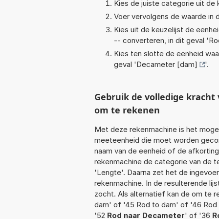
Kies de juiste categorie uit de k
Voer vervolgens de waarde in d
Kies uit de keuzelijst de eenh
-- converteren, in dit geval '
Ro
Kies ten slotte de eenheid waa
geval '
Decameter [dam]
'.
Gebruik de volledige krach
om te rekenen
Met deze rekenmachine is het mogeli
meeteenheid die moet worden geconve
naam van de eenheid of de afkorting
rekenmachine de categorie van de te
'Lengte'. Daarna zet het de ingevoe
rekenmachine. In de resulterende lijs
zocht. Als alternatief kan de om te 
dam' of '45 Rod to dam' of '46 Rod 
'52
Rod naar Decameter
' of '36
R