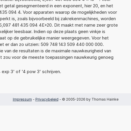
t getal gesegmenteerd in een exponent, hier 20, en het
81 435 094 4. Voor apparaten waarop de mogelijkheden voor
erkt is, zoals bijvoorbeeld bij zakrekenmachines, worden
 5,097 481 435 094 4E+20. Dit maakt met name zeer grote
elijker leesbaar. Indien op deze plaats geen vinkje is
taat op de gebruikelijke manier weergegeven. Voor het
t er dan zo uitzien: 509 748 143 509 440 000 000.
ie van de resultaten is de maximale nauwkeurigheid van
Dat zou voor de meeste toepassingen nauwkeurig genoeg
4 exp 3' of '4 pow 3' schrijven.
Impressum
-
Privacybeleid
- © 2005-2026 by Thomas Hainke