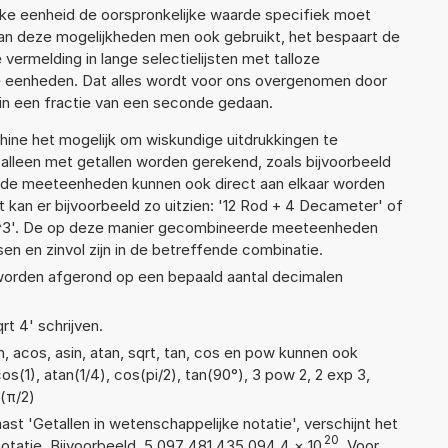
lke eenheid de oorspronkelijke waarde specifiek moet
n deze mogelijkheden men ook gebruikt, het bespaart de
vermelding in lange selectielijsten met talloze
e eenheden. Dat alles wordt voor ons overgenomen door
in een fractie van een seconde gedaan.
ne het mogelijk om wiskundige uitdrukkingen te
t alleen met getallen worden gerekend, zoals bijvoorbeeld
ende meeteenheden kunnen ook direct aan elkaar worden
t kan er bijvoorbeeld zo uitzien: '12 Rod + 4 Decameter' of
3'. De op deze manier gecombineerde meeteenheden
ssen en zinvol zijn in de betreffende combinatie.
 worden afgerond op een bepaald aantal decimalen
rt 4' schrijven.
, acos, asin, atan, sqrt, tan, cos en pow kunnen ook
s(1), atan(1/4), cos(pi/2), tan(90°), 3 pow 2, 2 exp 3,
n(π/2)
aast 'Getallen in wetenschappelijke notatie', verschijnt het
20
atie. Bijvoorbeeld, 5,097 481 435 094 4
×
10
. Voor