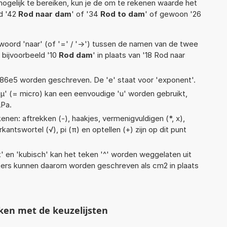
ogelijk te bereiken, kun je de om te rekenen waarde het
ld '42
Rod naar dam
' of '34
Rod to dam
' of gewoon '26
woord 'naar' (of '=' / '->') tussen de namen van de twee
bijvoorbeeld '10
Rod dam
' in plaats van '18 Rod naar
 1,86e5 worden geschreven. De 'e' staat voor 'exponent'.
 'µ' (= micro) kan een eenvoudige 'u' worden gebruikt,
µPa.
nen: aftrekken (-), haakjes, vermenigvuldigen (*, x),
erkantswortel (√), pi (π) en optellen (+) zijn op dit punt
t' en 'kubisch' kan het teken '^' worden weggelaten uit
eters kunnen daarom worden geschreven als cm2 in plaats
ken met de keuzelijsten