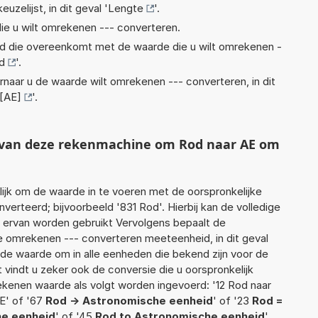
euzelijst, in dit geval '
Lengte
'.
ie u wilt omrekenen --- converteren.
eid die overeenkomt met de waarde die u wilt omrekenen -
d
'.
rnaar u de waarde wilt omrekenen --- converteren, in dit
[AE]
'.
t van deze rekenmachine om Rod naar AE om
jk om de waarde in te voeren met de oorspronkelijke
rteerd; bijvoorbeeld '831 Rod'. Hierbij kan de volledige
 ervan worden gebruikt Vervolgens bepaalt de
 omrekenen --- converteren meeteenheid, in dit geval
rde waarde om in alle eenheden die bekend zijn voor de
t vindt u zeker ook de conversie die u oorspronkelijk
rekenen waarde als volgt worden ingevoerd: '12 Rod naar
AE' of '67
Rod -> Astronomische eenheid
' of '23
Rod =
he eenheid
' of '45
Rod to Astronomische eenheid
'.