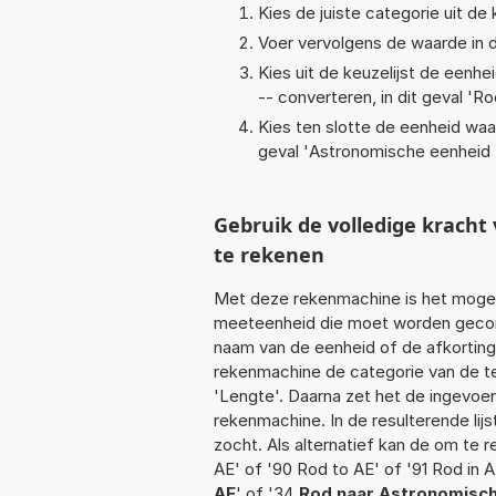
Kies de juiste categorie uit de k
Voer vervolgens de waarde in d
Kies uit de keuzelijst de eenh
-- converteren, in dit geval '
Ro
Kies ten slotte de eenheid waa
geval '
Astronomische eenheid 
Gebruik de volledige krach
te rekenen
Met deze rekenmachine is het mogeli
meeteenheid die moet worden geconve
naam van de eenheid of de afkorting
rekenmachine de categorie van de te
'Lengte'. Daarna zet het de ingevoe
rekenmachine. In de resulterende lijs
zocht. Als alternatief kan de om te 
AE' of '90 Rod to AE' of '91 Rod in 
AE
' of '34
Rod naar Astronomisc