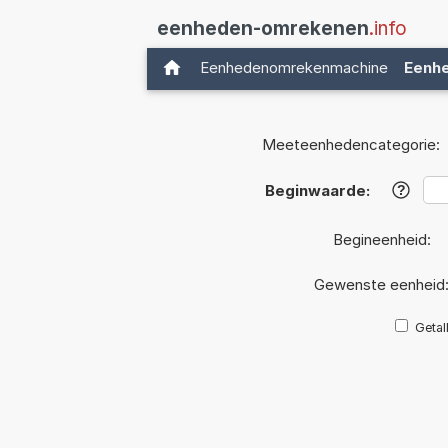
eenheden-omrekenen
.info
Eenhedenomrekenmachine
Eenh
Meeteenhedencategorie:
Beginwaarde:
?
Begineenheid:
Gewenste eenheid
Getal