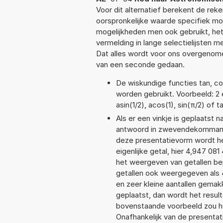
Voor dit alternatief berekent de rek
oorspronkelijke waarde specifiek 
mogelijkheden men ook gebruikt, het
vermelding in lange selectielijsten 
Dat alles wordt voor ons overgenome
van een seconde gedaan.
De wiskundige functies tan, cos
worden gebruikt. Voorbeeld: 2 e
asin(1/2), acos(1), sin(π/2) of 
Als er een vinkje is geplaatst n
antwoord in zwevendekommanot
deze presentatievorm wordt he
eigenlijke getal, hier 4,947 0
het weergeven van getallen bep
getallen ook weergegeven als 
en zeer kleine aantallen gemakk
geplaatst, dan wordt het resul
bovenstaande voorbeeld zou he
Onafhankelijk van de presentat