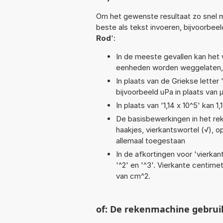
Om het gewenste resultaat zo snel m
beste als tekst invoeren, bijvoorbee
Rod
':
In de meeste gevallen kan het 
eenheden worden weggelaten, 
In plaats van de Griekse letter
bijvoorbeeld uPa in plaats van 
In plaats van '1,14 x 10^5' kan
De basisbewerkingen in het reken
haakjes, vierkantswortel (√), op
allemaal toegestaan
In de afkortingen voor 'vierkan
'^2' en '^3'. Vierkante centim
van cm^2.
of: De rekenmachine gebrui