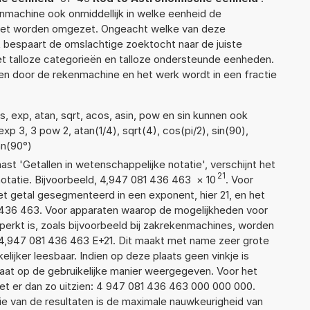
enmachine ook onmiddellijk in welke eenheid de
moet worden omgezet. Ongeacht welke van deze
 bespaart de omslachtige zoektocht naar de juiste
met talloze categorieën en talloze ondersteunde eenheden.
n door de rekenmachine en het werk wordt in een fractie
, exp, atan, sqrt, acos, asin, pow en sin kunnen ook
xp 3, 3 pow 2, atan(1/4), sqrt(4), cos(pi/2), sin(90),
tan(90°)
aast 'Getallen in wetenschappelijke notatie', verschijnt het
21
atie. Bijvoorbeeld, 4,947 081 436 463
×
10
. Voor
t getal gesegmenteerd in een exponent, hier 21, en het
81 436 463. Voor apparaten waarop de mogelijkheden voor
erkt is, zoals bijvoorbeeld bij zakrekenmachines, worden
4,947 081 436 463 E+21. Dit maakt met name zeer grote
elijker leesbaar. Indien op deze plaats geen vinkje is
taat op de gebruikelijke manier weergegeven. Voor het
t er dan zo uitzien: 4 947 081 436 463 000 000 000.
ie van de resultaten is de maximale nauwkeurigheid van