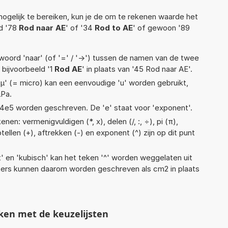
ogelijk te bereiken, kun je de om te rekenen waarde het
ld '78
Rod naar AE
' of '34
Rod to AE
' of gewoon '89
woord 'naar' (of '=' / '->') tussen de namen van de twee
bijvoorbeeld '1
Rod AE
' in plaats van '45 Rod naar AE'.
 'µ' (= micro) kan een eenvoudige 'u' worden gebruikt,
µPa.
 1,14e5 worden geschreven. De 'e' staat voor 'exponent'.
en: vermenigvuldigen (*, x), delen (/, :, ÷), pi (π),
tellen (+), aftrekken (-) en exponent (^) zijn op dit punt
t' en 'kubisch' kan het teken '^' worden weggelaten uit
eters kunnen daarom worden geschreven als cm2 in plaats
ken met de keuzelijsten