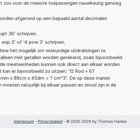
Dat zou voor de meeste toepassingen nauwkeurig genoeg
 worden afgerond op een bepaald aantal decimalen
sqrt 36' schrijven.
4 exp 3' of '4 pow 3' schrijven.
ne het mogelijk om wiskundige uitdrukkingen te
t alleen met getallen worden gerekend, zoals bijvoorbeeld
ende meeteenheden kunnen ook direct aan elkaar worden
 kan er bijvoorbeeld zo uitzien: '12 Rod + 67
4mm x 89cm x 45dm = ? cm^3'. De op deze manier
ten natuurlijk bij elkaar passen en zinvol zijn in de
Impressum
-
Privacybeleid
- © 2005-2026 by Thomas Hainke