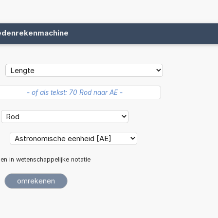
edenrekenmachine
:
len in wetenschappelijke notatie