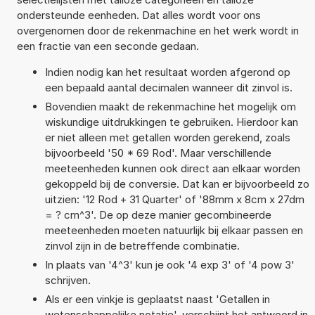
ondersteunde eenheden. Dat alles wordt voor ons
overgenomen door de rekenmachine en het werk wordt in
een fractie van een seconde gedaan.
Indien nodig kan het resultaat worden afgerond op
een bepaald aantal decimalen wanneer dit zinvol is.
Bovendien maakt de rekenmachine het mogelijk om
wiskundige uitdrukkingen te gebruiken. Hierdoor kan
er niet alleen met getallen worden gerekend, zoals
bijvoorbeeld '50 * 69 Rod'. Maar verschillende
meeteenheden kunnen ook direct aan elkaar worden
gekoppeld bij de conversie. Dat kan er bijvoorbeeld zo
uitzien: '12 Rod + 31 Quarter' of '88mm x 8cm x 27dm
= ? cm^3'. De op deze manier gecombineerde
meeteenheden moeten natuurlijk bij elkaar passen en
zinvol zijn in de betreffende combinatie.
In plaats van '4^3' kun je ook '4 exp 3' of '4 pow 3'
schrijven.
Als er een vinkje is geplaatst naast 'Getallen in
wetenschappelijke notatie', verschijnt het antwoord in