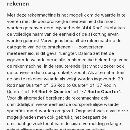
rekenen
Met deze rekenmachine is het mogelijk om de waarde in te
voeren met de oorspronkelijke meeteenheid die moet
worden geconverteerd; bijvoorbeeld '444 Rod'. Hierbij kan
de volledige naam van de eenheid of de afkorting ervan
worden gebruikt Vervolgens bepaalt de rekenmachine de
categorie van de te omrekenen --- converteren
meeteenheid, in dit geval 'Lengte'. Daarna zet het de
ingevoerde waarde om in alle eenheden die bekend zijn voor
de rekenmachine. In de resulterende lijst vindt u zeker ook
de conversie die u oorspronkelijk zocht. Als alternatief kan
de om te rekenen waarde als volgt worden ingevoerd: '39
Rod naar Quarter' of '36 Rod to Quarter' of '37 Rod in
Quarter' of '58
Rod -> Quarter
' of '77
Rod = Quarter
'.
Voor dit alternatief berekent de rekenmachine ook
onmiddellijk in welke eenheid de oorspronkelijke waarde
specifiek moet worden omgezet. Ongeacht welke van deze
mogelijkheden men ook gebruikt, het bespaart de
omslachtige zoektocht naar de juiste vermelding in lange
selectielijsten met talloze categorieën en talloze