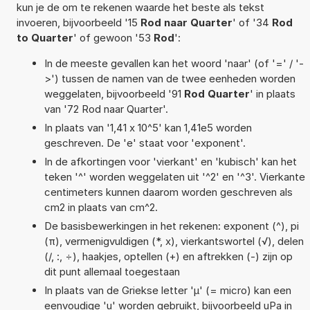
kun je de om te rekenen waarde het beste als tekst
invoeren, bijvoorbeeld '15
Rod naar Quarter
' of '34
Rod
to Quarter
' of gewoon '53
Rod
':
In de meeste gevallen kan het woord 'naar' (of '=' / '-
>') tussen de namen van de twee eenheden worden
weggelaten, bijvoorbeeld '91
Rod Quarter
' in plaats
van '72 Rod naar Quarter'.
In plaats van '1,41 x 10^5' kan 1,41e5 worden
geschreven. De 'e' staat voor 'exponent'.
In de afkortingen voor 'vierkant' en 'kubisch' kan het
teken '^' worden weggelaten uit '^2' en '^3'. Vierkante
centimeters kunnen daarom worden geschreven als
cm2 in plaats van cm^2.
De basisbewerkingen in het rekenen: exponent (^), pi
(π), vermenigvuldigen (*, x), vierkantswortel (√), delen
(/, :, ÷), haakjes, optellen (+) en aftrekken (-) zijn op
dit punt allemaal toegestaan
In plaats van de Griekse letter 'µ' (= micro) kan een
eenvoudige 'u' worden gebruikt, bijvoorbeeld uPa in