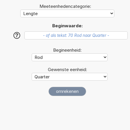
Meeteenhedencategorie:
Beginwaarde:
?
Begineenheid:
Gewenste eenheid: