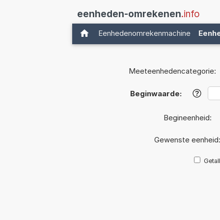
eenheden-omrekenen
.info
Eenhedenomrekenmachine
Eenh
Meeteenhedencategorie:
Beginwaarde:
?
Begineenheid:
Gewenste eenheid
Getal