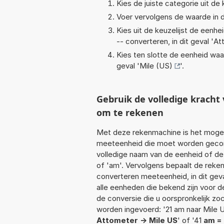
Kies de juiste categorie uit de k
Voer vervolgens de waarde in d
Kies uit de keuzelijst de eenh
-- converteren, in dit geval '
At
Kies ten slotte de eenheid waa
geval '
Mile (US)
'.
Gebruik de volledige krach
om te rekenen
Met deze rekenmachine is het mogeli
meeteenheid die moet worden geconv
volledige naam van de eenheid of de
of 'am'. Vervolgens bepaalt de rek
converteren meeteenheid, in dit gev
alle eenheden die bekend zijn voor de
de conversie die u oorspronkelijk zo
worden ingevoerd: '21 am naar Mile U
Attometer -> Mile US
' of '41
am = 