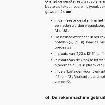
Om het gewenste resultaat zo snel m
beste als tekst invoeren, bijvoorbee
gewoon '44
am
':
In de meeste gevallen kan het 
eenheden worden weggelaten, 
Mile US'.
De basisbewerkingen in het reken
optellen (+), pi (π), haakjes, v
toegestaan
In plaats van '1,23 x 10^5' kan
In plaats van de Griekse letter
bijvoorbeeld uPa in plaats van 
In de afkortingen voor 'vierkan
'^2' en '^3'. Vierkante centim
van cm^2.
of: De rekenmachine gebrui