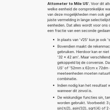
Attometer to Mile US
'. Voor dit a
welke eenheid de oorspronkelijke 
van deze mogelijkheden men ook geb
juiste vermelding in lange selectieli
eenheden. Dat alles wordt voor ons
een fractie van een seconde gedaan
In plaats van '√25' kun je ook 's
Bovendien maakt de rekenmachi
gebruiken. Hierdoor kan er nie
'32 * 42 am'. Maar verschille
gekoppeld bij de conversie. Dat
US' of '52mm x 62cm x 72dm 
meeteenheden moeten natuurlijk
combinatie.
Indien nodig kan het resultaat
wanneer dit zinvol is.
De wiskundige functies sin, tan
worden gebruikt. Voorbeeld: 3 p
sin(π/2), asin(1/2), sqrt(4) of 2