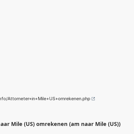
nfo/Attometer+in+Mile+US+omrekenen.php
ar Mile (US) omrekenen (am naar Mile (US))