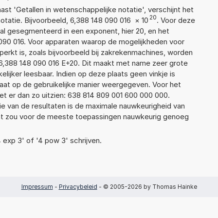
aast 'Getallen in wetenschappelijke notatie', verschijnt het
20
atie. Bijvoorbeeld, 6,388 148 090 016
×
10
. Voor deze
al gesegmenteerd in een exponent, hier 20, en het
48 090 016. Voor apparaten waarop de mogelijkheden voor
erkt is, zoals bijvoorbeeld bij zakrekenmachines, worden
6,388 148 090 016 E+20. Dit maakt met name zeer grote
elijker leesbaar. Indien op deze plaats geen vinkje is
taat op de gebruikelijke manier weergegeven. Voor het
t er dan zo uitzien: 638 814 809 001 600 000 000.
ie van de resultaten is de maximale nauwkeurigheid van
Dat zou voor de meeste toepassingen nauwkeurig genoeg
4 exp 3' of '4 pow 3' schrijven.
Impressum
-
Privacybeleid
- © 2005-2026 by Thomas Hainke