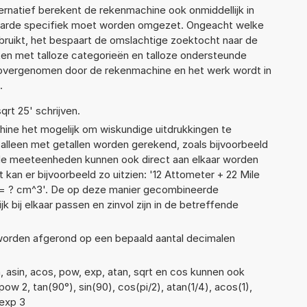
lternatief berekent de rekenmachine ook onmiddellijk in
waarde specifiek moet worden omgezet. Ongeacht welke
ruikt, het bespaart de omslachtige zoektocht naar de
jsten met talloze categorieën en talloze ondersteunde
 overgenomen door de rekenmachine en het werk wordt in
.
qrt 25' schrijven.
ne het mogelijk om wiskundige uitdrukkingen te
t alleen met getallen worden gerekend, zoals bijvoorbeeld
nde meeteenheden kunnen ook direct aan elkaar worden
 kan er bijvoorbeeld zo uitzien: '12 Attometer + 22 Mile
= ? cm^3'. De op deze manier gecombineerde
 bij elkaar passen en zinvol zijn in de betreffende
 worden afgerond op een bepaald aantal decimalen
, asin, acos, pow, exp, atan, sqrt en cos kunnen ook
ow 2, tan(90°), sin(90), cos(pi/2), atan(1/4), acos(1),
 exp 3