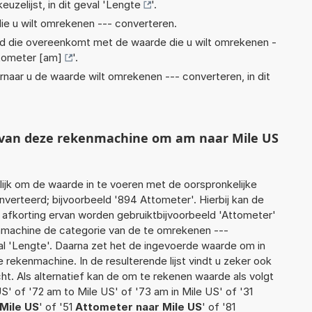
euzelijst, in dit geval '
Lengte
'.
ie u wilt omrekenen --- converteren.
eid die overeenkomt met de waarde die u wilt omrekenen -
tometer [am]
'.
rnaar u de waarde wilt omrekenen --- converteren, in dit
t van deze rekenmachine om am naar Mile US
jk om de waarde in te voeren met de oorspronkelijke
erteerd; bijvoorbeeld '894 Attometer'. Hierbij kan de
 afkorting ervan worden gebruiktbijvoorbeeld 'Attometer'
enmachine de categorie van de te omrekenen ---
al 'Lengte'. Daarna zet het de ingevoerde waarde om in
 rekenmachine. In de resulterende lijst vindt u zeker ook
cht. Als alternatief kan de om te rekenen waarde als volgt
S' of '72 am to Mile US' of '73 am in Mile US' of '31
Mile US
' of '51
Attometer naar Mile US
' of '81