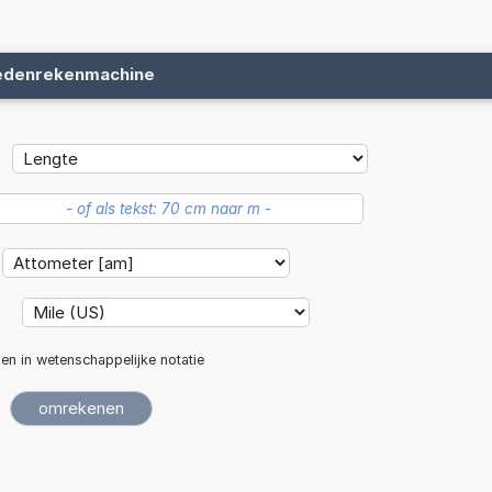
edenrekenmachine
:
len in wetenschappelijke notatie