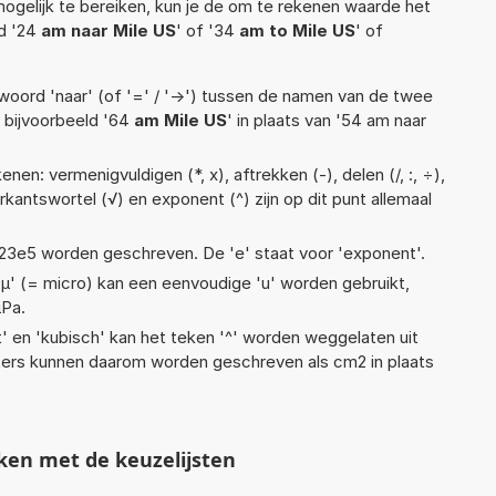
ogelijk te bereiken, kun je de om te rekenen waarde het
ld '24
am naar Mile US
' of '34
am to Mile US
' of
woord 'naar' (of '=' / '->') tussen de namen van de twee
bijvoorbeeld '64
am Mile US
' in plaats van '54 am naar
en: vermenigvuldigen (*, x), aftrekken (-), delen (/, :, ÷),
ierkantswortel (√) en exponent (^) zijn op dit punt allemaal
 1,23e5 worden geschreven. De 'e' staat voor 'exponent'.
 'µ' (= micro) kan een eenvoudige 'u' worden gebruikt,
µPa.
t' en 'kubisch' kan het teken '^' worden weggelaten uit
eters kunnen daarom worden geschreven als cm2 in plaats
ken met de keuzelijsten