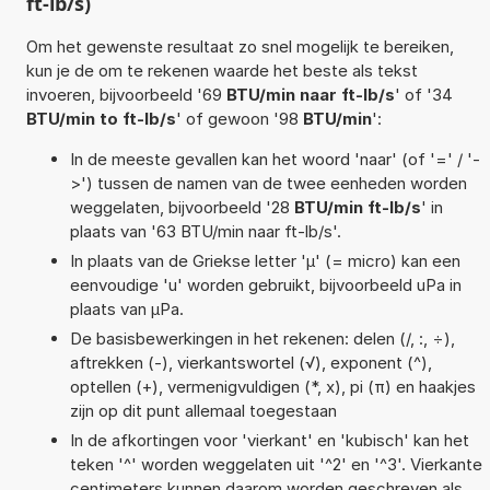
ft-lb/s)
Om het gewenste resultaat zo snel mogelijk te bereiken,
kun je de om te rekenen waarde het beste als tekst
invoeren, bijvoorbeeld '69
BTU/min naar ft-lb/s
' of '34
BTU/min to ft-lb/s
' of gewoon '98
BTU/min
':
In de meeste gevallen kan het woord 'naar' (of '=' / '-
>') tussen de namen van de twee eenheden worden
weggelaten, bijvoorbeeld '28
BTU/min ft-lb/s
' in
plaats van '63 BTU/min naar ft-lb/s'.
In plaats van de Griekse letter 'µ' (= micro) kan een
eenvoudige 'u' worden gebruikt, bijvoorbeeld uPa in
plaats van µPa.
De basisbewerkingen in het rekenen: delen (/, :, ÷),
aftrekken (-), vierkantswortel (√), exponent (^),
optellen (+), vermenigvuldigen (*, x), pi (π) en haakjes
zijn op dit punt allemaal toegestaan
In de afkortingen voor 'vierkant' en 'kubisch' kan het
teken '^' worden weggelaten uit '^2' en '^3'. Vierkante
centimeters kunnen daarom worden geschreven als