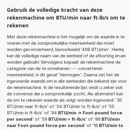
Gebruik de volledige kracht van deze
rekenmachine om BTU/min naar ft-lb/s om te
rekenen
Met deze rekenmachine is het mogelijk om de waarde in te
voeren met de oorspronkelijke meeteenheid die moet
worden geconverteerd; bijvoorbeeld '408 BTU/min'. Hierbij
kan de volledige naam van de eenheid of de afkorting ervan
worden gebruikt Vervolgens bepaalt de rekenmachine de
categorie van de te omrekenen --- converteren
meeteenheid, in dit geval 'Vermogen'. Daarna zet het de
ingevoerde waarde om in alle eenheden die bekend zijn voor
de rekenmachine. In de resulterende lijst vindt u zeker ook
de conversie die u oorspronkelijk zocht. Als alternatief kan
de om te rekenen waarde als volgt worden ingevoerd: '30
BTU/min naar ft-lb/s' of '54 BTU/min to ft-lb/s' of '55
BTU/min in ft-lb/s' of '94
BTU/min -> Foot-pound force
per second
' of '59
BTU/min = ft-lb/s
' of '88
BTU/min
naar Foot-pound force per second
' of '18
BTU/min to