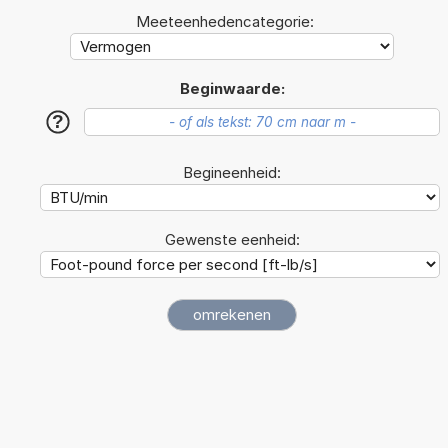
Meeteenhedencategorie:
Beginwaarde:
?
Begineenheid:
Gewenste eenheid: