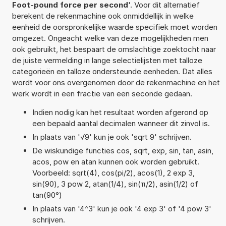
Foot-pound force per second
'. Voor dit alternatief
berekent de rekenmachine ook onmiddellijk in welke
eenheid de oorspronkelijke waarde specifiek moet worden
omgezet. Ongeacht welke van deze mogelijkheden men
ook gebruikt, het bespaart de omslachtige zoektocht naar
de juiste vermelding in lange selectielijsten met talloze
categorieën en talloze ondersteunde eenheden. Dat alles
wordt voor ons overgenomen door de rekenmachine en het
werk wordt in een fractie van een seconde gedaan.
Indien nodig kan het resultaat worden afgerond op
een bepaald aantal decimalen wanneer dit zinvol is.
In plaats van '√9' kun je ook 'sqrt 9' schrijven.
De wiskundige functies cos, sqrt, exp, sin, tan, asin,
acos, pow en atan kunnen ook worden gebruikt.
Voorbeeld: sqrt(4), cos(pi/2), acos(1), 2 exp 3,
sin(90), 3 pow 2, atan(1/4), sin(π/2), asin(1/2) of
tan(90°)
In plaats van '4^3' kun je ook '4 exp 3' of '4 pow 3'
schrijven.