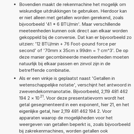
Bovendien maakt de rekenmachine het mogelijk om
wiskundige uitdrukkingen te gebruiken. Hierdoor kan
er niet alleen met getallen worden gerekend, zoals
bijvoorbeeld '41 * 6 BTU/min'. Maar verschillende
meeteenheden kunnen ook direct aan elkaar worden
gekoppeld bij de conversie. Dat kan er bijvoorbeeld zo
uitzien: '12 BTU/min + 76 Foot-pound force per
second' of '70mm x 35cm x 99dm = ? cm^3'. De op
deze manier gecombineerde meeteenheden moeten
natuurlijk bij elkaar passen en zinvol zijn in de
betreffende combinatie.
Als er een vinkje is geplaatst naast 'Getallen in
wetenschappelijke notatie', verschijnt het antwoord in
zwevendekommanotatie. Bijvoorbeeld, 2,119 481 462
21
194 2
×
10
. Voor deze presentatievorm wordt het
getal gesegmenteerd in een exponent, hier 21, en het
eigenlijke getal, hier 2,119 481 462 194 2. Voor
apparaten waarop de mogelijkheden voor het
weergeven van getallen beperkt is, zoals bijvoorbeeld
bij zakrekenmachines, worden getallen ook