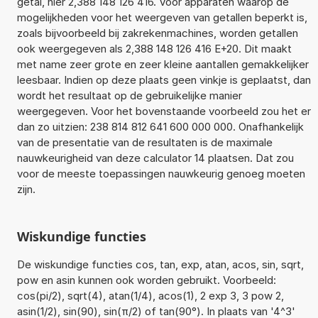
getal, hier 2,388 148 126 416. Voor apparaten waarop de
mogelijkheden voor het weergeven van getallen beperkt is,
zoals bijvoorbeeld bij zakrekenmachines, worden getallen
ook weergegeven als 2,388 148 126 416 E+20. Dit maakt
met name zeer grote en zeer kleine aantallen gemakkelijker
leesbaar. Indien op deze plaats geen vinkje is geplaatst, dan
wordt het resultaat op de gebruikelijke manier
weergegeven. Voor het bovenstaande voorbeeld zou het er
dan zo uitzien: 238 814 812 641 600 000 000. Onafhankelijk
van de presentatie van de resultaten is de maximale
nauwkeurigheid van deze calculator 14 plaatsen. Dat zou
voor de meeste toepassingen nauwkeurig genoeg moeten
zijn.
Wiskundige functies
De wiskundige functies cos, tan, exp, atan, acos, sin, sqrt,
pow en asin kunnen ook worden gebruikt. Voorbeeld:
cos(pi/2), sqrt(4), atan(1/4), acos(1), 2 exp 3, 3 pow 2,
asin(1/2), sin(90), sin(π/2) of tan(90°). In plaats van '4^3'