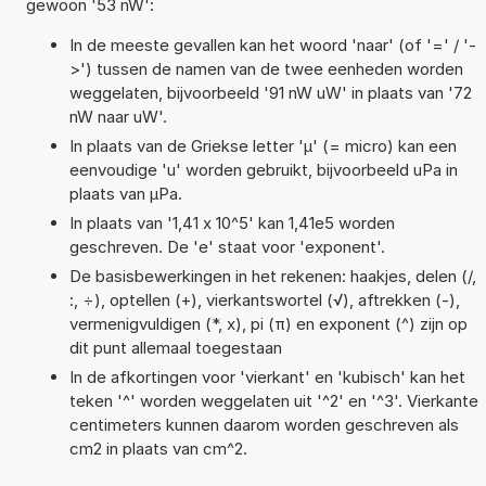
gewoon '53 nW':
In de meeste gevallen kan het woord 'naar' (of '=' / '-
>') tussen de namen van de twee eenheden worden
weggelaten, bijvoorbeeld '91 nW uW' in plaats van '72
nW naar uW'.
In plaats van de Griekse letter 'µ' (= micro) kan een
eenvoudige 'u' worden gebruikt, bijvoorbeeld uPa in
plaats van µPa.
In plaats van '1,41 x 10^5' kan 1,41e5 worden
geschreven. De 'e' staat voor 'exponent'.
De basisbewerkingen in het rekenen: haakjes, delen (/,
:, ÷), optellen (+), vierkantswortel (√), aftrekken (-),
vermenigvuldigen (*, x), pi (π) en exponent (^) zijn op
dit punt allemaal toegestaan
In de afkortingen voor 'vierkant' en 'kubisch' kan het
teken '^' worden weggelaten uit '^2' en '^3'. Vierkante
centimeters kunnen daarom worden geschreven als
cm2 in plaats van cm^2.