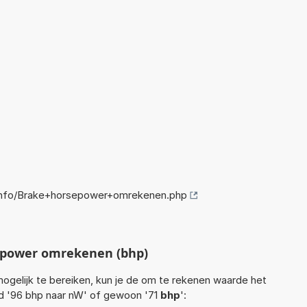
info/Brake+horsepower+omrekenen.php
epower omrekenen (bhp)
ogelijk te bereiken, kun je de om te rekenen waarde het
eld '96 bhp naar nW' of gewoon '71
bhp
':