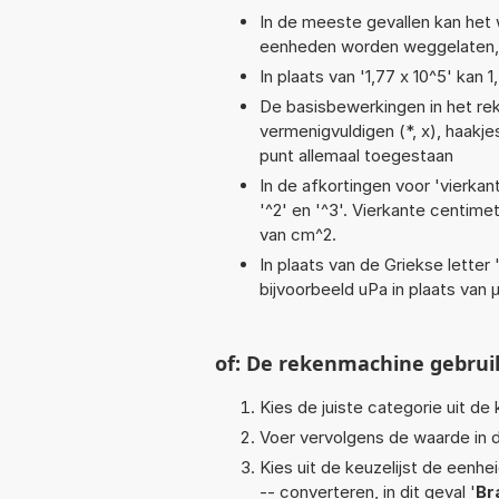
In de meeste gevallen kan het 
eenheden worden weggelaten, b
In plaats van '1,77 x 10^5' kan
De basisbewerkingen in het reke
vermenigvuldigen (*, x), haakjes,
punt allemaal toegestaan
In de afkortingen voor 'vierkan
'^2' en '^3'. Vierkante centim
van cm^2.
In plaats van de Griekse letter
bijvoorbeeld uPa in plaats van 
of: De rekenmachine gebrui
Kies de juiste categorie uit de k
Voer vervolgens de waarde in d
Kies uit de keuzelijst de eenh
-- converteren, in dit geval '
Br