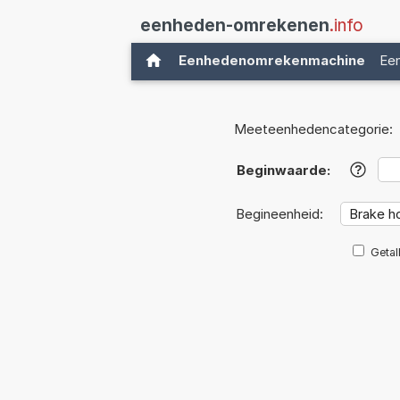
eenheden-omrekenen
.info
Eenhedenomrekenmachine
Ee
Meeteenhedencategorie:
Beginwaarde:
?
Begineenheid:
Getal