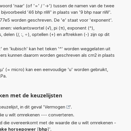
woord 'naar' (of '=' / '->') tussen de namen van de twee
ijvoorbeeld '46 bhp nW' in plaats van '9 bhp naar nW'.
 1,77e5 worden geschreven. De 'e' staat voor 'exponent'.
nen: vierkantswortel (√), pi (π), exponent (^),
 delen (/, :, ÷), optellen (+) en aftrekken (-) zijn op dit
t' en 'kubisch' kan het teken '^' worden weggelaten uit
eters kunnen daarom worden geschreven als cm2 in plaats
 'µ' (= micro) kan een eenvoudige 'u' worden gebruikt,
µPa.
ken met de keuzelijsten
euzelijst, in dit geval '
Vermogen
'.
ie u wilt omrekenen --- converteren.
eid die overeenkomt met de waarde die u wilt omrekenen -
ake horsepower
[
bhp
]'.