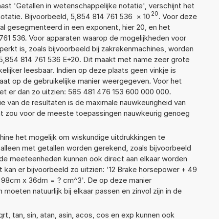
aast 'Getallen in wetenschappelijke notatie', verschijnt het
20
atie. Bijvoorbeeld, 5,854 814 761 536
×
10
. Voor deze
al gesegmenteerd in een exponent, hier 20, en het
14 761 536. Voor apparaten waarop de mogelijkheden voor
erkt is, zoals bijvoorbeeld bij zakrekenmachines, worden
5,854 814 761 536 E+20. Dit maakt met name zeer grote
elijker leesbaar. Indien op deze plaats geen vinkje is
taat op de gebruikelijke manier weergegeven. Voor het
t er dan zo uitzien: 585 481 476 153 600 000 000.
ie van de resultaten is de maximale nauwkeurigheid van
Dat zou voor de meeste toepassingen nauwkeurig genoeg
ne het mogelijk om wiskundige uitdrukkingen te
t alleen met getallen worden gerekend, zoals bijvoorbeeld
ende meeteenheden kunnen ook direct aan elkaar worden
t kan er bijvoorbeeld zo uitzien: '12 Brake horsepower + 49
 98cm x 36dm = ? cm^3'. De op deze manier
ten natuurlijk bij elkaar passen en zinvol zijn in de
t, tan, sin, atan, asin, acos, cos en exp kunnen ook