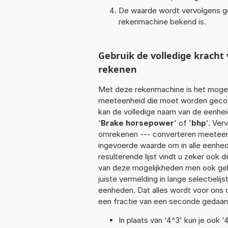
De waarde wordt vervolgens g
rekenmachine bekend is.
Gebruik de volledige krach
rekenen
Met deze rekenmachine is het mogeli
meeteenheid die moet worden geconv
kan de volledige naam van de eenhei
'
Brake horsepower
' of '
bhp
'. Ver
omrekenen --- converteren meeteenhe
ingevoerde waarde om in alle eenhed
resulterende lijst vindt u zeker ook 
van deze mogelijkheden men ook geb
juiste vermelding in lange selectieli
eenheden. Dat alles wordt voor ons
een fractie van een seconde gedaan
In plaats van '4^3' kun je ook '