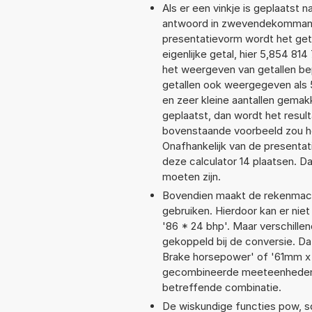
Als er een vinkje is geplaatst n
antwoord in zwevendekommanot
presentatievorm wordt het get
eigenlijke getal, hier 5,854 8
het weergeven van getallen bep
getallen ook weergegeven als 
en zeer kleine aantallen gemakk
geplaatst, dan wordt het resul
bovenstaande voorbeeld zou he
Onafhankelijk van de presentat
deze calculator 14 plaatsen. 
moeten zijn.
Bovendien maakt de rekenmachi
gebruiken. Hierdoor kan er nie
'86 * 24 bhp'. Maar verschill
gekoppeld bij de conversie. Da
Brake horsepower' of '61mm x
gecombineerde meeteenheden moe
betreffende combinatie.
De wiskundige functies pow, sqr