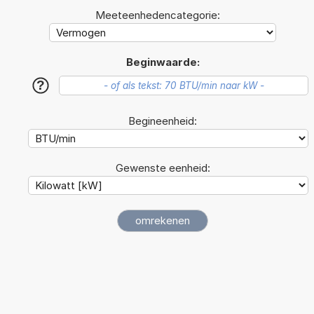
Meeteenhedencategorie:
Beginwaarde:
?
Begineenheid:
Gewenste eenheid: