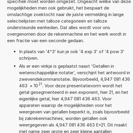
specifiek moet worden omgezet. Ongeacht welke van deze
mogelijkheden men ook gebruikt, het bespaart de
omslachtige zoektocht naar de juiste vermelding in lange
selectielijsten met talloze categorieën en talloze
ondersteunde eenheden. Dat alles wordt voor ons
overgenomen door de rekenmachine en het werk wordt in
een fractie van een seconde gedaan.
In plaats van '4^3' kun je ook '4 exp 3' of '4 pow 3'
schrijven.
Als er een vinkje is geplaatst naast 'Getallen in
wetenschappelijke notatie', verschijnt het antwoord in
zwevendekommanotatie. Bijvoorbeeld, 4,947 081 436
21
463
×
10
. Voor deze presentatievorm wordt het
getal gesegmenteerd in een exponent, hier 21, en het
eigenlijke getal, hier 4,947 081 436 463. Voor
apparaten waarop de mogelijkheden voor het
weergeven van getallen beperkt is, zoals bijvoorbeeld
bij zakrekenmachines, worden getallen ook
weergegeven als 4,947 081 436 463 E+21. Dit maakt
met name zeer grote en zeer kleine aantallen