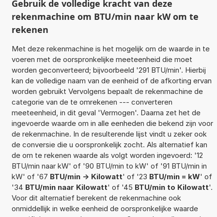
Gebruik de volledige kracht van deze
rekenmachine om BTU/min naar kW om te
rekenen
Met deze rekenmachine is het mogelijk om de waarde in te
voeren met de oorspronkelijke meeteenheid die moet
worden geconverteerd; bijvoorbeeld '291 BTU/min'. Hierbij
kan de volledige naam van de eenheid of de afkorting ervan
worden gebruikt Vervolgens bepaalt de rekenmachine de
categorie van de te omrekenen --- converteren
meeteenheid, in dit geval 'Vermogen'. Daarna zet het de
ingevoerde waarde om in alle eenheden die bekend zijn voor
de rekenmachine. In de resulterende lijst vindt u zeker ook
de conversie die u oorspronkelijk zocht. Als alternatief kan
de om te rekenen waarde als volgt worden ingevoerd: '12
BTU/min naar kW' of '90 BTU/min to kW' of '91 BTU/min in
kW' of '67
BTU/min -> Kilowatt
' of '23
BTU/min = kW
' of
'34
BTU/min naar Kilowatt
' of '45
BTU/min to Kilowatt
'.
Voor dit alternatief berekent de rekenmachine ook
onmiddellijk in welke eenheid de oorspronkelijke waarde