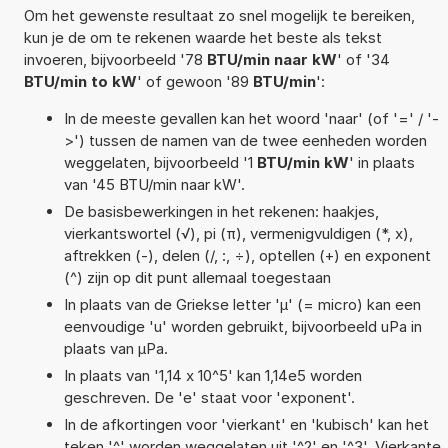
Om het gewenste resultaat zo snel mogelijk te bereiken,
kun je de om te rekenen waarde het beste als tekst
invoeren, bijvoorbeeld '78
BTU/min naar kW
' of '34
BTU/min to kW
' of gewoon '89
BTU/min
':
In de meeste gevallen kan het woord 'naar' (of '=' / '-
>') tussen de namen van de twee eenheden worden
weggelaten, bijvoorbeeld '1
BTU/min kW
' in plaats
van '45 BTU/min naar kW'.
De basisbewerkingen in het rekenen: haakjes,
vierkantswortel (√), pi (π), vermenigvuldigen (*, x),
aftrekken (-), delen (/, :, ÷), optellen (+) en exponent
(^) zijn op dit punt allemaal toegestaan
In plaats van de Griekse letter 'µ' (= micro) kan een
eenvoudige 'u' worden gebruikt, bijvoorbeeld uPa in
plaats van µPa.
In plaats van '1,14 x 10^5' kan 1,14e5 worden
geschreven. De 'e' staat voor 'exponent'.
In de afkortingen voor 'vierkant' en 'kubisch' kan het
teken '^' worden weggelaten uit '^2' en '^3'. Vierkante