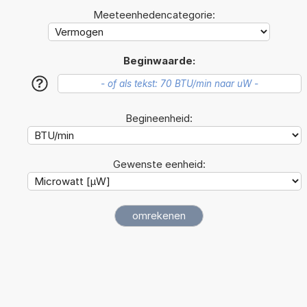
Meeteenhedencategorie:
Beginwaarde:
?
Begineenheid:
Gewenste eenheid: