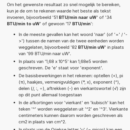
Om het gewenste resultaat zo snel mogelijk te bereiken,
kun je de om te rekenen waarde het beste als tekst
invoeren, bijvoorbeeld '51
BTU/min naar uW
' of '34
BTU/min to uW
' of gewoon '17
BTU/min
':
In de meeste gevallen kan het woord 'naar' (of '=' / '-
>') tussen de namen van de twee eenheden worden
weggelaten, bijvoorbeeld '82
BTU/min uW
' in plaats
van '99 BTU/min naar uW'.
In plaats van '1,68 x 10^5' kan 1,68e5 worden
geschreven. De 'e' staat voor 'exponent'.
De basisbewerkingen in het rekenen: optellen (+), pi
(π), haakjes, vermenigvuldigen (*, x), exponent (^),
delen (/, :, ÷), aftrekken (-) en vierkantswortel (√) zijn
op dit punt allemaal toegestaan
In de afkortingen voor 'vierkant' en 'kubisch' kan het
teken '^' worden weggelaten uit '^2' en '^3'. Vierkante
centimeters kunnen daarom worden geschreven als
cm2 in plaats van cm^2.
In plaats van de Griekse letter 'µ' (= micro) kan een