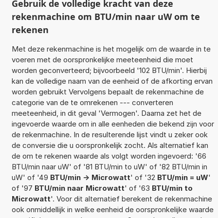
Gebruik de volledige kracht van deze
rekenmachine om BTU/min naar uW om te
rekenen
Met deze rekenmachine is het mogelijk om de waarde in te
voeren met de oorspronkelijke meeteenheid die moet
worden geconverteerd; bijvoorbeeld '102 BTU/min'. Hierbij
kan de volledige naam van de eenheid of de afkorting ervan
worden gebruikt Vervolgens bepaalt de rekenmachine de
categorie van de te omrekenen --- converteren
meeteenheid, in dit geval 'Vermogen'. Daarna zet het de
ingevoerde waarde om in alle eenheden die bekend zijn voor
de rekenmachine. In de resulterende lijst vindt u zeker ook
de conversie die u oorspronkelijk zocht. Als alternatief kan
de om te rekenen waarde als volgt worden ingevoerd: '66
BTU/min naar uW' of '81 BTU/min to uW' of '82 BTU/min in
uW' of '49
BTU/min -> Microwatt
' of '32
BTU/min = uW
'
of '97
BTU/min naar Microwatt
' of '63
BTU/min to
Microwatt
'. Voor dit alternatief berekent de rekenmachine
ook onmiddellijk in welke eenheid de oorspronkelijke waarde