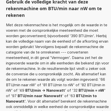
Gebruik de volledige kracht van deze
rekenmachine om BTU/min naar nW om te
rekenen
Met deze rekenmachine is het mogelijk om de waarde in te
voeren met de oorspronkelijke meeteenheid die moet
worden geconverteerd; bijvoorbeeld '390 BTU/min'. Hierbij
kan de volledige naam van de eenheid of de afkorting ervan
worden gebruikt Vervolgens bepaalt de rekenmachine de
categorie van de te omrekenen --- converteren
meeteenheid, in dit geval 'Vermogen'. Daarna zet het de
ingevoerde waarde om in alle eenheden die bekend zijn voor
de rekenmachine. In de resulterende lijst vindt u zeker ook
de conversie die u oorspronkelijk zocht. Als alternatief kan
de om te rekenen waarde als volgt worden ingevoerd: '66
BTU/min naar nW' of '81 BTU/min to nW' of '82 BTU/min in
nW' of '49
BTU/min -> Nanowatt
' of '32
BTU/min = nW
'
of '97
BTU/min naar Nanowatt
' of '63
BTU/min to
Nanowatt
'. Voor dit alternatief berekent de rekenmachine
ook onmiddellijk in welke eenheid de oorspronkelijke waarde