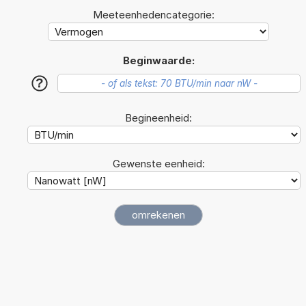
Meeteenhedencategorie:
Beginwaarde:
?
Begineenheid:
Gewenste eenheid: