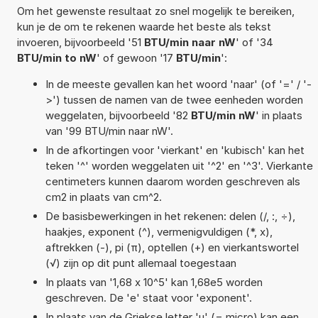
Om het gewenste resultaat zo snel mogelijk te bereiken,
kun je de om te rekenen waarde het beste als tekst
invoeren, bijvoorbeeld '51
BTU/min naar nW
' of '34
BTU/min to nW
' of gewoon '17
BTU/min
':
In de meeste gevallen kan het woord 'naar' (of '=' / '-
>') tussen de namen van de twee eenheden worden
weggelaten, bijvoorbeeld '82
BTU/min nW
' in plaats
van '99 BTU/min naar nW'.
In de afkortingen voor 'vierkant' en 'kubisch' kan het
teken '^' worden weggelaten uit '^2' en '^3'. Vierkante
centimeters kunnen daarom worden geschreven als
cm2 in plaats van cm^2.
De basisbewerkingen in het rekenen: delen (/, :, ÷),
haakjes, exponent (^), vermenigvuldigen (*, x),
aftrekken (-), pi (π), optellen (+) en vierkantswortel
(√) zijn op dit punt allemaal toegestaan
In plaats van '1,68 x 10^5' kan 1,68e5 worden
geschreven. De 'e' staat voor 'exponent'.
In plaats van de Griekse letter 'µ' (= micro) kan een