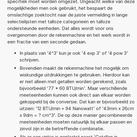
specifiek moet worden omgezet. Ongeacht welke van deze
mogelijkheden men ook gebruikt, het bespaart de
omslachtige zoektocht naar de juiste vermelding in lange
selectielijsten met talloze categorieën en talloze
ondersteunde eenheden. Dat alles wordt voor ons
overgenomen door de rekenmachine en het werk wordt in
een fractie van een seconde gedaan.
In plaats van '4^3' kun je ook '4 exp 3' of '4 pow 3'
schrijven.
Bovendien maakt de rekenmachine het mogelijk om
wiskundige uitdrukkingen te gebruiken. Hierdoor kan
er niet alleen met getallen worden gerekend, zoals
bijvoorbeeld '77 * 60 BTU/min'. Maar verschillende
meeteenheden kunnen ook direct aan elkaar worden
gekoppeld bij de conversie. Dat kan er bijvoorbeeld zo
uitzien: '12 BTU/min + 94 Nanowatt' of '43mm x 26cm
x 9dm = ? cm^3'. De op deze manier gecombineerde
meeteenheden moeten natuurlijk bij elkaar passen en
zinvol zijn in de betreffende combinatie.
Als er een vinkje is geplaatst naast 'Getallen in