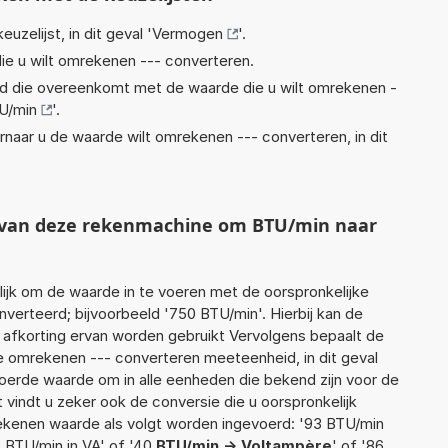
euzelijst, in dit geval '
Vermogen
'.
ie u wilt omrekenen --- converteren.
eid die overeenkomt met de waarde die u wilt omrekenen -
U/min
'.
rnaar u de waarde wilt omrekenen --- converteren, in dit
t van deze rekenmachine om BTU/min naar
jk om de waarde in te voeren met de oorspronkelijke
rteerd; bijvoorbeeld '750 BTU/min'. Hierbij kan de
 afkorting ervan worden gebruikt Vervolgens bepaalt de
 omrekenen --- converteren meeteenheid, in dit geval
oerde waarde om in alle eenheden die bekend zijn voor de
t vindt u zeker ook de conversie die u oorspronkelijk
 rekenen waarde als volgt worden ingevoerd: '93 BTU/min
8 BTU/min in VA' of '40
BTU/min -> Voltampère
' of '86