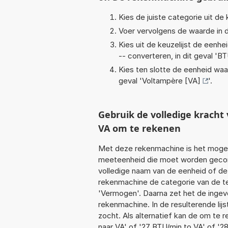
Kies de juiste categorie uit de k
Voer vervolgens de waarde in d
Kies uit de keuzelijst de eenh
-- converteren, in dit geval '
BT
Kies ten slotte de eenheid waa
geval '
Voltampère [VA]
'.
Gebruik de volledige krach
VA om te rekenen
Met deze rekenmachine is het mogeli
meeteenheid die moet worden geconve
volledige naam van de eenheid of de
rekenmachine de categorie van de te
'Vermogen'. Daarna zet het de ingev
rekenmachine. In de resulterende lijs
zocht. Als alternatief kan de om te
naar VA' of '27 BTU/min to VA' of '2