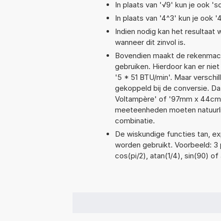
In plaats van '√9' kun je ook 'sq
In plaats van '4^3' kun je ook '
Indien nodig kan het resultaat
wanneer dit zinvol is.
Bovendien maakt de rekenmachi
gebruiken. Hierdoor kan er nie
'5 * 51 BTU/min'. Maar versch
gekoppeld bij de conversie. Dat
Voltampère' of '97mm x 44cm
meeteenheden moeten natuurlijk
combinatie.
De wiskundige functies tan, exp
worden gebruikt. Voorbeeld: 3 p
cos(pi/2), atan(1/4), sin(90) of 