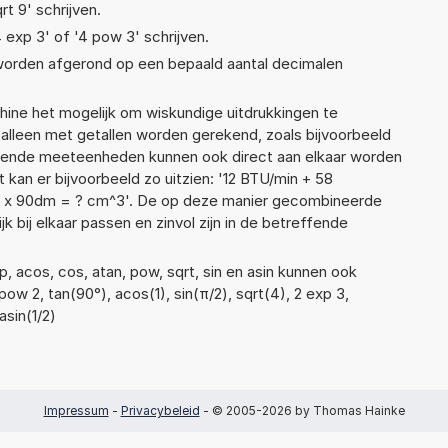
rt 9' schrijven.
4 exp 3' of '4 pow 3' schrijven.
 worden afgerond op een bepaald aantal decimalen
ne het mogelijk om wiskundige uitdrukkingen te
t alleen met getallen worden gerekend, zoals bijvoorbeeld
illende meeteenheden kunnen ook direct aan elkaar worden
 kan er bijvoorbeeld zo uitzien: '12 BTU/min + 58
 x 90dm = ? cm^3'. De op deze manier gecombineerde
 bij elkaar passen en zinvol zijn in de betreffende
, acos, cos, atan, pow, sqrt, sin en asin kunnen ook
ow 2, tan(90°), acos(1), sin(π/2), sqrt(4), 2 exp 3,
asin(1/2)
Impressum
-
Privacybeleid
- © 2005-2026 by Thomas Hainke