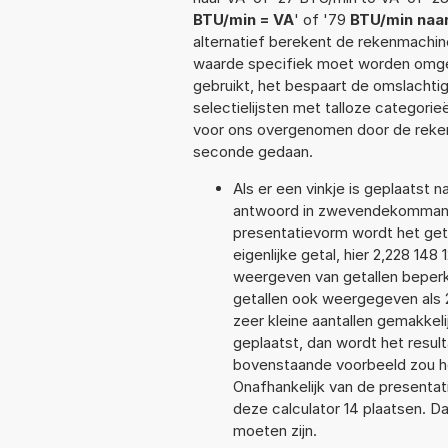
BTU/min = VA
' of '79
BTU/min naa
alternatief berekent de rekenmachine
waarde specifiek moet worden omge
gebruikt, het bespaart de omslachtig
selectielijsten met talloze categori
voor ons overgenomen door de reken
seconde gedaan.
Als er een vinkje is geplaatst n
antwoord in zwevendekommanot
presentatievorm wordt het get
eigenlijke getal, hier 2,228 1
weergeven van getallen beperkt
getallen ook weergegeven als 
zeer kleine aantallen gemakkeli
geplaatst, dan wordt het resul
bovenstaande voorbeeld zou het
Onafhankelijk van de presentat
deze calculator 14 plaatsen. 
moeten zijn.