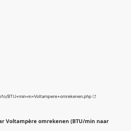
info/BTU+min+in+Voltampere+omrekenen.php
ar Voltampère omrekenen (BTU/min naar