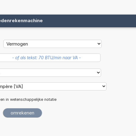
edenrekenmachine
len in wetenschappelijke notatie