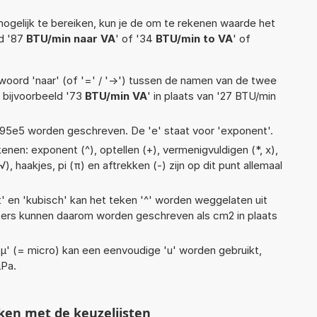
ogelijk te bereiken, kun je de om te rekenen waarde het
ld '87
BTU/min naar VA
' of '34
BTU/min to VA
' of
woord 'naar' (of '=' / '->') tussen de namen van de twee
bijvoorbeeld '73
BTU/min VA
' in plaats van '27 BTU/min
 1,95e5 worden geschreven. De 'e' staat voor 'exponent'.
nen: exponent (^), optellen (+), vermenigvuldigen (*, x),
(√), haakjes, pi (π) en aftrekken (-) zijn op dit punt allemaal
t' en 'kubisch' kan het teken '^' worden weggelaten uit
eters kunnen daarom worden geschreven als cm2 in plaats
 'µ' (= micro) kan een eenvoudige 'u' worden gebruikt,
µPa.
ken met de keuzelijsten