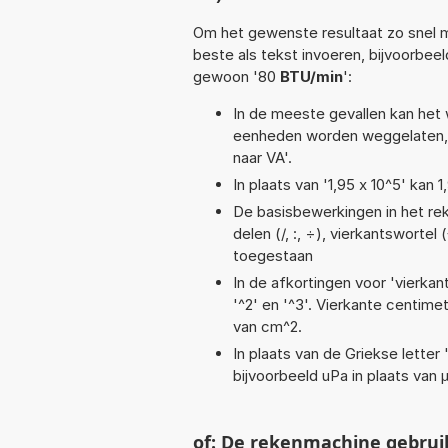
Om het gewenste resultaat zo snel m
beste als tekst invoeren, bijvoorbee
gewoon '80
BTU/min
':
In de meeste gevallen kan het 
eenheden worden weggelaten, 
naar VA'.
In plaats van '1,95 x 10^5' kan
De basisbewerkingen in het reke
delen (/, :, ÷), vierkantswortel 
toegestaan
In de afkortingen voor 'vierkan
'^2' en '^3'. Vierkante centim
van cm^2.
In plaats van de Griekse letter
bijvoorbeeld uPa in plaats van 
of: De rekenmachine gebrui