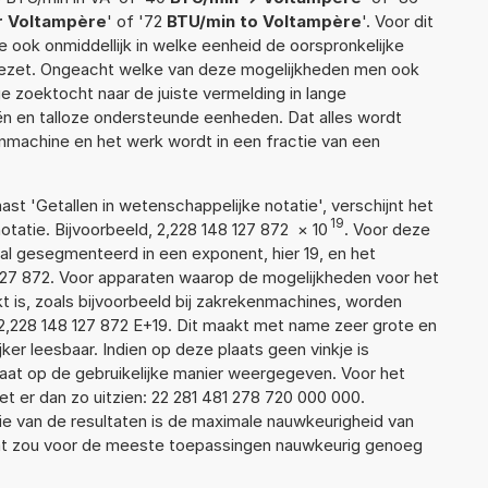
r Voltampère
' of '72
BTU/min to Voltampère
'. Voor dit
 ook onmiddellijk in welke eenheid de oorspronkelijke
zet. Ongeacht welke van deze mogelijkheden men ook
e zoektocht naar de juiste vermelding in lange
eën en talloze ondersteunde eenheden. Dat alles wordt
machine en het werk wordt in een fractie van een
aast 'Getallen in wetenschappelijke notatie', verschijnt het
19
atie. Bijvoorbeeld, 2,228 148 127 872
×
10
. Voor deze
al gesegmenteerd in een exponent, hier 19, en het
48 127 872. Voor apparaten waarop de mogelijkheden voor het
 is, zoals bijvoorbeeld bij zakrekenmachines, worden
2,228 148 127 872 E+19. Dit maakt met name zeer grote en
jker leesbaar. Indien op deze plaats geen vinkje is
taat op de gebruikelijke manier weergegeven. Voor het
 er dan zo uitzien: 22 281 481 278 720 000 000.
ie van de resultaten is de maximale nauwkeurigheid van
Dat zou voor de meeste toepassingen nauwkeurig genoeg