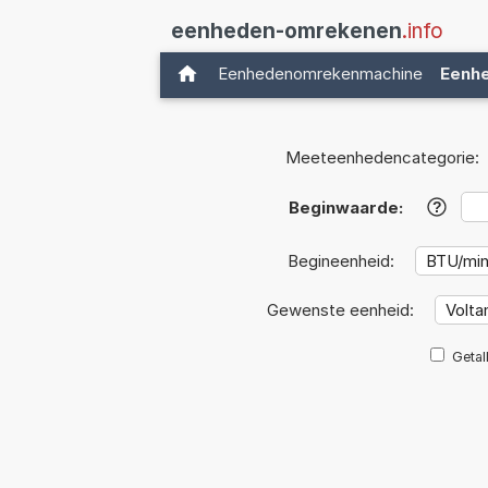
eenheden-omrekenen
.info
Eenhedenomrekenmachine
Eenh
Meeteenhedencategorie:
Beginwaarde:
?
Begineenheid:
Gewenste eenheid:
Getal