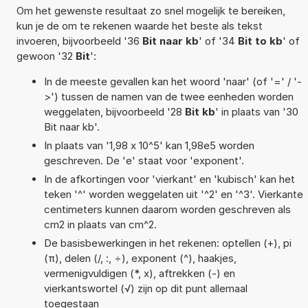
Om het gewenste resultaat zo snel mogelijk te bereiken,
kun je de om te rekenen waarde het beste als tekst
invoeren, bijvoorbeeld '36
Bit naar kb
' of '34
Bit to kb
' of
gewoon '32
Bit
':
In de meeste gevallen kan het woord 'naar' (of '=' / '-
>') tussen de namen van de twee eenheden worden
weggelaten, bijvoorbeeld '28
Bit kb
' in plaats van '30
Bit naar kb'.
In plaats van '1,98 x 10^5' kan 1,98e5 worden
geschreven. De 'e' staat voor 'exponent'.
In de afkortingen voor 'vierkant' en 'kubisch' kan het
teken '^' worden weggelaten uit '^2' en '^3'. Vierkante
centimeters kunnen daarom worden geschreven als
cm2 in plaats van cm^2.
De basisbewerkingen in het rekenen: optellen (+), pi
(π), delen (/, :, ÷), exponent (^), haakjes,
vermenigvuldigen (*, x), aftrekken (-) en
vierkantswortel (√) zijn op dit punt allemaal
toegestaan