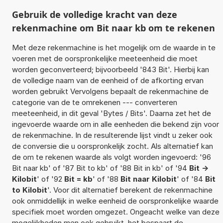
Gebruik de volledige kracht van deze
rekenmachine om Bit naar kb om te rekenen
Met deze rekenmachine is het mogelijk om de waarde in te
voeren met de oorspronkelijke meeteenheid die moet
worden geconverteerd; bijvoorbeeld '843 Bit'. Hierbij kan
de volledige naam van de eenheid of de afkorting ervan
worden gebruikt Vervolgens bepaalt de rekenmachine de
categorie van de te omrekenen --- converteren
meeteenheid, in dit geval 'Bytes / Bits'. Daarna zet het de
ingevoerde waarde om in alle eenheden die bekend zijn voor
de rekenmachine. In de resulterende lijst vindt u zeker ook
de conversie die u oorspronkelijk zocht. Als alternatief kan
de om te rekenen waarde als volgt worden ingevoerd: '96
Bit naar kb' of '87 Bit to kb' of '88 Bit in kb' of '94
Bit ->
Kilobit
' of '92
Bit = kb
' of '88
Bit naar Kilobit
' of '84
Bit
to Kilobit
'. Voor dit alternatief berekent de rekenmachine
ook onmiddellijk in welke eenheid de oorspronkelijke waarde
specifiek moet worden omgezet. Ongeacht welke van deze
mogelijkheden men ook gebruikt, het bespaart de