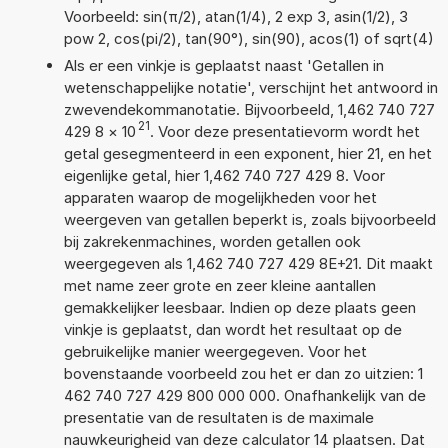
Voorbeeld: sin(π/2), atan(1/4), 2 exp 3, asin(1/2), 3
pow 2, cos(pi/2), tan(90°), sin(90), acos(1) of sqrt(4)
Als er een vinkje is geplaatst naast 'Getallen in
wetenschappelijke notatie', verschijnt het antwoord in
zwevendekommanotatie. Bijvoorbeeld, 1,462 740 727
21
429 8
×
10
. Voor deze presentatievorm wordt het
getal gesegmenteerd in een exponent, hier 21, en het
eigenlijke getal, hier 1,462 740 727 429 8. Voor
apparaten waarop de mogelijkheden voor het
weergeven van getallen beperkt is, zoals bijvoorbeeld
bij zakrekenmachines, worden getallen ook
weergegeven als 1,462 740 727 429 8E+21. Dit maakt
met name zeer grote en zeer kleine aantallen
gemakkelijker leesbaar. Indien op deze plaats geen
vinkje is geplaatst, dan wordt het resultaat op de
gebruikelijke manier weergegeven. Voor het
bovenstaande voorbeeld zou het er dan zo uitzien: 1
462 740 727 429 800 000 000. Onafhankelijk van de
presentatie van de resultaten is de maximale
nauwkeurigheid van deze calculator 14 plaatsen. Dat