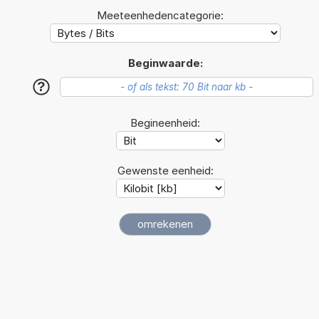
Meeteenhedencategorie:
Beginwaarde:
?
Begineenheid:
Gewenste eenheid: