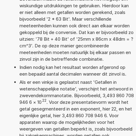
wiskundige uitdrukkingen te gebruiken. Hierdoor kan
er niet alleen met getallen worden gerekend, zoals
bijvoorbeeld '2 * 63 Bit'. Maar verschillende
meeteenheden kunnen ook direct aan elkaar worden
gekoppeld bij de conversie. Dat kan er bijvoorbeeld zo
uitzien: '78 Bit + 40 Bit' of '25mm x 86cm x 48dm = ?
cm^3'. De op deze manier gecombineerde
meeteenheden moeten natuurlijk bij elkaar passen en
zinvol zijn in de betreffende combinatie.
Indien nodig kan het resultaat worden afgerond op
een bepaald aantal decimalen wanneer dit zinvol is.
Als er een vinkje is geplaatst naast 'Getallen in
wetenschappelijke notatie', verschijnt het antwoord in
zwevendekommanotatie. Bijvoorbeeld, 3,493 860 708
22
946 6
×
10
. Voor deze presentatievorm wordt het
getal gesegmenteerd in een exponent, hier 22, en het
eigenlijke getal, hier 3,493 860 708 946 6. Voor
apparaten waarop de mogelijkheden voor het
weergeven van getallen beperkt is, zoals bijvoorbeeld
bij zakrekenmachines, worden getallen ook