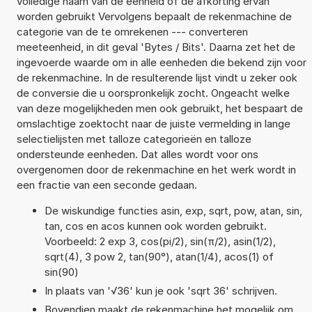
volledige naam van de eenheid of de afkorting ervan
worden gebruikt Vervolgens bepaalt de rekenmachine de
categorie van de te omrekenen --- converteren
meeteenheid, in dit geval 'Bytes / Bits'. Daarna zet het de
ingevoerde waarde om in alle eenheden die bekend zijn voor
de rekenmachine. In de resulterende lijst vindt u zeker ook
de conversie die u oorspronkelijk zocht. Ongeacht welke
van deze mogelijkheden men ook gebruikt, het bespaart de
omslachtige zoektocht naar de juiste vermelding in lange
selectielijsten met talloze categorieën en talloze
ondersteunde eenheden. Dat alles wordt voor ons
overgenomen door de rekenmachine en het werk wordt in
een fractie van een seconde gedaan.
De wiskundige functies asin, exp, sqrt, pow, atan, sin,
tan, cos en acos kunnen ook worden gebruikt.
Voorbeeld: 2 exp 3, cos(pi/2), sin(π/2), asin(1/2),
sqrt(4), 3 pow 2, tan(90°), atan(1/4), acos(1) of
sin(90)
In plaats van '√36' kun je ook 'sqrt 36' schrijven.
Bovendien maakt de rekenmachine het mogelijk om