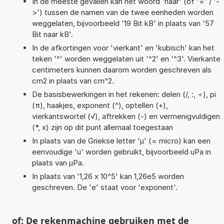
In de meeste gevallen kan het woord 'naar' (of '=' / '-
>') tussen de namen van de twee eenheden worden
weggelaten, bijvoorbeeld '19 Bit kB' in plaats van '57
Bit naar kB'.
In de afkortingen voor 'vierkant' en 'kubisch' kan het
teken '^' worden weggelaten uit '^2' en '^3'. Vierkante
centimeters kunnen daarom worden geschreven als
cm2 in plaats van cm^2.
De basisbewerkingen in het rekenen: delen (/, :, ÷), pi
(π), haakjes, exponent (^), optellen (+),
vierkantswortel (√), aftrekken (-) en vermenigvuldigen
(*, x) zijn op dit punt allemaal toegestaan
In plaats van de Griekse letter 'µ' (= micro) kan een
eenvoudige 'u' worden gebruikt, bijvoorbeeld uPa in
plaats van µPa.
In plaats van '1,26 x 10^5' kan 1,26e5 worden
geschreven. De 'e' staat voor 'exponent'.
of: De rekenmachine gebruiken met de