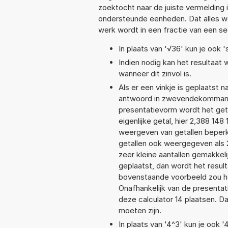
zoektocht naar de juiste vermelding i
ondersteunde eenheden. Dat alles 
werk wordt in een fractie van een s
In plaats van '√36' kun je ook '
Indien nodig kan het resultaat
wanneer dit zinvol is.
Als er een vinkje is geplaatst n
antwoord in zwevendekommanot
presentatievorm wordt het get
eigenlijke getal, hier 2,388 14
weergeven van getallen beperkt
getallen ook weergegeven als 
zeer kleine aantallen gemakkeli
geplaatst, dan wordt het resul
bovenstaande voorbeeld zou het
Onafhankelijk van de presentat
deze calculator 14 plaatsen. 
moeten zijn.
In plaats van '4^3' kun je ook '