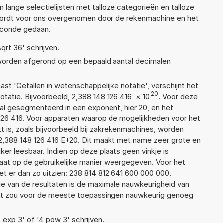
n lange selectielijsten met talloze categorieën en talloze
wordt voor ons overgenomen door de rekenmachine en het
econde gedaan.
sqrt 36' schrijven.
 worden afgerond op een bepaald aantal decimalen
aast 'Getallen in wetenschappelijke notatie', verschijnt het
20
atie. Bijvoorbeeld, 2,388 148 126 416
×
10
. Voor deze
al gesegmenteerd in een exponent, hier 20, en het
8 126 416. Voor apparaten waarop de mogelijkheden voor het
 is, zoals bijvoorbeeld bij zakrekenmachines, worden
2,388 148 126 416 E+20. Dit maakt met name zeer grote en
jker leesbaar. Indien op deze plaats geen vinkje is
taat op de gebruikelijke manier weergegeven. Voor het
 er dan zo uitzien: 238 814 812 641 600 000 000.
ie van de resultaten is de maximale nauwkeurigheid van
Dat zou voor de meeste toepassingen nauwkeurig genoeg
4 exp 3' of '4 pow 3' schrijven.