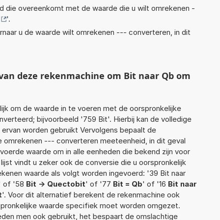
eid die overeenkomt met de waarde die u wilt omrekenen -
'.
rnaar u de waarde wilt omrekenen --- converteren, in dit
t van deze rekenmachine om Bit naar Qb om
jk om de waarde in te voeren met de oorspronkelijke
rteerd; bijvoorbeeld '759 Bit'. Hierbij kan de volledige
 ervan worden gebruikt Vervolgens bepaalt de
 omrekenen --- converteren meeteenheid, in dit geval
gevoerde waarde om in alle eenheden die bekend zijn voor
ijst vindt u zeker ook de conversie die u oorspronkelijk
rekenen waarde als volgt worden ingevoerd: '39 Bit naar
' of '58
Bit -> Quectobit
' of '77
Bit = Qb
' of '16
Bit naar
t
'. Voor dit alternatief berekent de rekenmachine ook
rspronkelijke waarde specifiek moet worden omgezet.
den men ook gebruikt, het bespaart de omslachtige