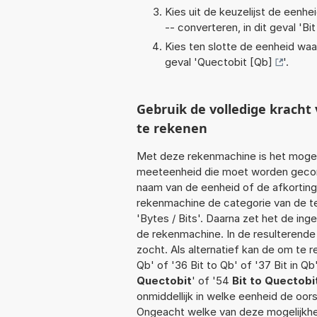
Kies uit de keuzelijst de eenh
-- converteren, in dit geval '
Bit
Kies ten slotte de eenheid waa
geval '
Quectobit [Qb]
'.
Gebruik de volledige krach
te rekenen
Met deze rekenmachine is het mogeli
meeteenheid die moet worden geconve
naam van de eenheid of de afkorting
rekenmachine de categorie van de te
'Bytes / Bits'. Daarna zet het de in
de rekenmachine. In de resulterende l
zocht. Als alternatief kan de om te 
Qb' of '36 Bit to Qb' of '37 Bit in Qb
Quectobit
' of '54
Bit to Quectobi
onmiddellijk in welke eenheid de oo
Ongeacht welke van deze mogelijkhe