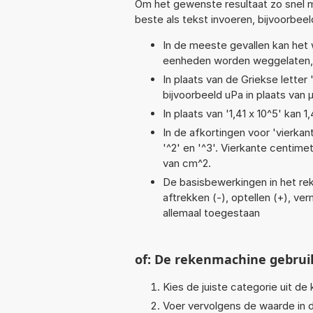
Om het gewenste resultaat zo snel m
beste als tekst invoeren, bijvoorbeel
In de meeste gevallen kan het 
eenheden worden weggelaten, 
In plaats van de Griekse letter
bijvoorbeeld uPa in plaats van 
In plaats van '1,41 x 10^5' kan
In de afkortingen voor 'vierkan
'^2' en '^3'. Vierkante centim
van cm^2.
De basisbewerkingen in het reke
aftrekken (-), optellen (+), verm
allemaal toegestaan
of: De rekenmachine gebrui
Kies de juiste categorie uit de k
Voer vervolgens de waarde in d