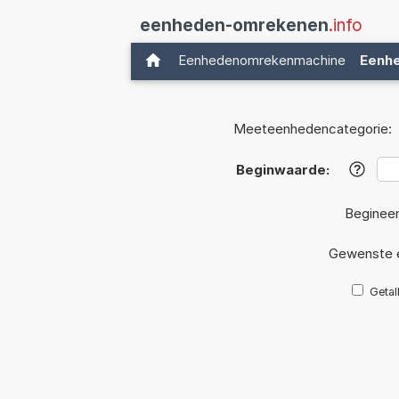
eenheden-omrekenen
.info
Eenhedenomrekenmachine
Eenh
Meeteenhedencategorie:
Beginwaarde:
?
Beginee
Gewenste 
Getal