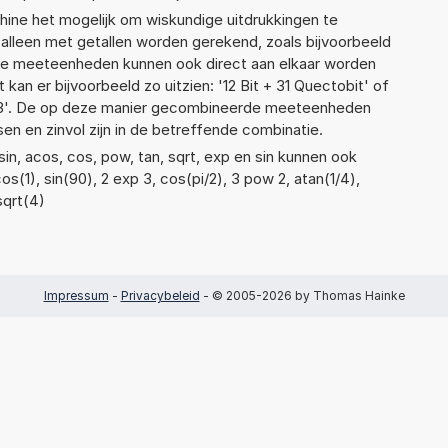
ne het mogelijk om wiskundige uitdrukkingen te
t alleen met getallen worden gerekend, zoals bijvoorbeeld
ende meeteenheden kunnen ook direct aan elkaar worden
kan er bijvoorbeeld zo uitzien: '12 Bit + 31 Quectobit' of
'. De op deze manier gecombineerde meeteenheden
ssen en zinvol zijn in de betreffende combinatie.
in, acos, cos, pow, tan, sqrt, exp en sin kunnen ook
s(1), sin(90), 2 exp 3, cos(pi/2), 3 pow 2, atan(1/4),
sqrt(4)
Impressum
-
Privacybeleid
- © 2005-2026 by Thomas Hainke