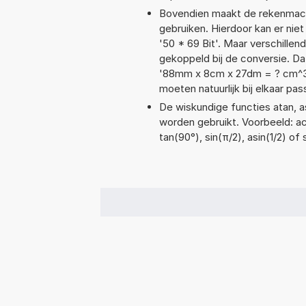
Bovendien maakt de rekenmachi
gebruiken. Hierdoor kan er nie
'50 * 69 Bit'. Maar verschill
gekoppeld bij de conversie. Dat 
'88mm x 8cm x 27dm = ? cm^3
moeten natuurlijk bij elkaar pa
De wiskundige functies atan, as
worden gebruikt. Voorbeeld: aco
tan(90°), sin(π/2), asin(1/2) of 