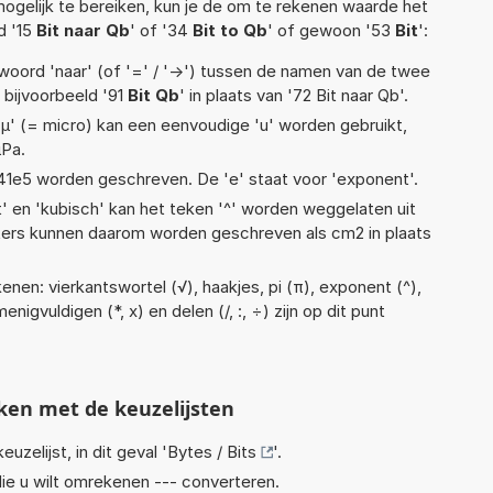
ogelijk te bereiken, kun je de om te rekenen waarde het
d '15
Bit naar Qb
' of '34
Bit to Qb
' of gewoon '53
Bit
':
woord 'naar' (of '=' / '->') tussen de namen van de twee
bijvoorbeeld '91
Bit Qb
' in plaats van '72 Bit naar Qb'.
 'µ' (= micro) kan een eenvoudige 'u' worden gebruikt,
µPa.
 1,41e5 worden geschreven. De 'e' staat voor 'exponent'.
t' en 'kubisch' kan het teken '^' worden weggelaten uit
eters kunnen daarom worden geschreven als cm2 in plaats
nen: vierkantswortel (√), haakjes, pi (π), exponent (^),
enigvuldigen (*, x) en delen (/, :, ÷) zijn op dit punt
ken met de keuzelijsten
euzelijst, in dit geval '
Bytes / Bits
'.
ie u wilt omrekenen --- converteren.