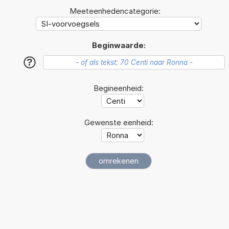
Meeteenhedencategorie:
Beginwaarde:
?
Begineenheid:
Gewenste eenheid: