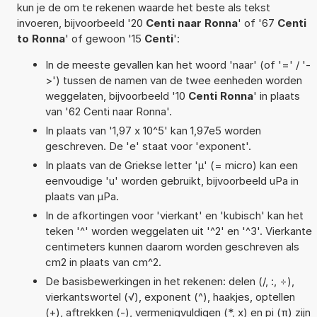
kun je de om te rekenen waarde het beste als tekst
invoeren, bijvoorbeeld '20
Centi naar Ronna
' of '67
Centi
to Ronna
' of gewoon '15
Centi
':
In de meeste gevallen kan het woord 'naar' (of '=' / '-
>') tussen de namen van de twee eenheden worden
weggelaten, bijvoorbeeld '10
Centi Ronna
' in plaats
van '62 Centi naar Ronna'.
In plaats van '1,97 x 10^5' kan 1,97e5 worden
geschreven. De 'e' staat voor 'exponent'.
In plaats van de Griekse letter 'µ' (= micro) kan een
eenvoudige 'u' worden gebruikt, bijvoorbeeld uPa in
plaats van µPa.
In de afkortingen voor 'vierkant' en 'kubisch' kan het
teken '^' worden weggelaten uit '^2' en '^3'. Vierkante
centimeters kunnen daarom worden geschreven als
cm2 in plaats van cm^2.
De basisbewerkingen in het rekenen: delen (/, :, ÷),
vierkantswortel (√), exponent (^), haakjes, optellen
(+), aftrekken (-), vermenigvuldigen (*, x) en pi (π) zijn