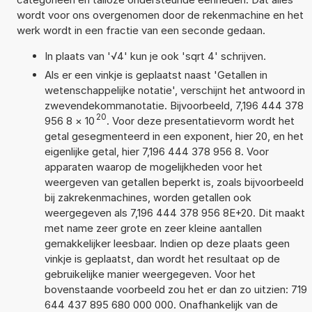
wordt voor ons overgenomen door de rekenmachine en het
werk wordt in een fractie van een seconde gedaan.
In plaats van '√4' kun je ook 'sqrt 4' schrijven.
Als er een vinkje is geplaatst naast 'Getallen in
wetenschappelijke notatie', verschijnt het antwoord in
zwevendekommanotatie. Bijvoorbeeld, 7,196 444 378
20
956 8
×
10
. Voor deze presentatievorm wordt het
getal gesegmenteerd in een exponent, hier 20, en het
eigenlijke getal, hier 7,196 444 378 956 8. Voor
apparaten waarop de mogelijkheden voor het
weergeven van getallen beperkt is, zoals bijvoorbeeld
bij zakrekenmachines, worden getallen ook
weergegeven als 7,196 444 378 956 8E+20. Dit maakt
met name zeer grote en zeer kleine aantallen
gemakkelijker leesbaar. Indien op deze plaats geen
vinkje is geplaatst, dan wordt het resultaat op de
gebruikelijke manier weergegeven. Voor het
bovenstaande voorbeeld zou het er dan zo uitzien: 719
644 437 895 680 000 000. Onafhankelijk van de