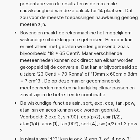
presentatie van de resultaten is de maximale
nauwkeurigheid van deze calculator 14 plaatsen. Dat
zou voor de meeste toepassingen nauwkeurig genoeg
moeten zijn.
Bovendien maakt de rekenmachine het mogelijk om
wiskundige uitdrukkingen te gebruiken. Hierdoor kan
er niet alleen met getallen worden gerekend, zoals
bijvoorbeeld '18 * 65 Centi'. Maar verschillende
meeteenheden kunnen ook direct aan elkaar worden
gekoppeld bij de conversie. Dat kan er bijvoorbeeld zo
uitzien: '23 Centi + 70 Ronna' of '13mm x 60cm x 8dm
= ? cm^3'. De op deze manier gecombineerde
meeteenheden moeten natuurlijk bij elkaar passen en
zinvol zijn in de betreffende combinatie.
De wiskundige functies asin, sqrt, exp, cos, tan, pow,
atan, sin en acos kunnen ook worden gebruikt.
Voorbeeld: 2 exp 3, sin(90), cos(pi/2), asin(1/2),
atan(1/4), acos(1), tan(90°), sqrt(4), sin(π/2) of 3 pow
2
In plaats van '4^3' kun je ook '4 exp 3' of '4 pow 3'