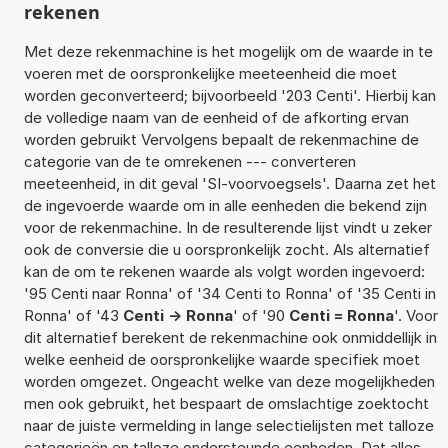
rekenen
Met deze rekenmachine is het mogelijk om de waarde in te
voeren met de oorspronkelijke meeteenheid die moet
worden geconverteerd; bijvoorbeeld '203 Centi'. Hierbij kan
de volledige naam van de eenheid of de afkorting ervan
worden gebruikt Vervolgens bepaalt de rekenmachine de
categorie van de te omrekenen --- converteren
meeteenheid, in dit geval 'SI-voorvoegsels'. Daarna zet het
de ingevoerde waarde om in alle eenheden die bekend zijn
voor de rekenmachine. In de resulterende lijst vindt u zeker
ook de conversie die u oorspronkelijk zocht. Als alternatief
kan de om te rekenen waarde als volgt worden ingevoerd:
'95 Centi naar Ronna' of '34 Centi to Ronna' of '35 Centi in
Ronna' of '43
Centi -> Ronna
' of '90
Centi = Ronna
'. Voor
dit alternatief berekent de rekenmachine ook onmiddellijk in
welke eenheid de oorspronkelijke waarde specifiek moet
worden omgezet. Ongeacht welke van deze mogelijkheden
men ook gebruikt, het bespaart de omslachtige zoektocht
naar de juiste vermelding in lange selectielijsten met talloze
categorieën en talloze ondersteunde eenheden. Dat alles