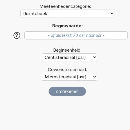
Meeteenhedencategorie:
Beginwaarde:
?
Begineenheid:
Gewenste eenheid: