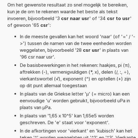
Om het gewenste resultaat zo snel mogelijk te bereiken,
kun je de om te rekenen waarde het beste als tekst
invoeren, bijvoorbeeld '3
csr naar usr
' of '34
csr to usr
'
of gewoon '65
csr
':
In de meeste gevallen kan het woord 'naar' (of '=' / '-
>') tussen de namen van de twee eenheden worden
weggelaten, bijvoorbeeld '28
csr usr
' in plaats van
'96 csr naar usr'.
De basisbewerkingen in het rekenen: haakjes, pi (π),
aftrekken (-), vermenigvuldigen (*, x), delen (/, :, ÷),
vierkantswortel (√), exponent (^) en optellen (+) zijn
op dit punt allemaal toegestaan
In plaats van de Griekse letter 'µ' (= micro) kan een
eenvoudige 'u' worden gebruikt, bijvoorbeeld uPa in
plaats van µPa.
In plaats van '1,65 x 10^5' kan 1,65e5 worden
geschreven. De 'e' staat voor 'exponent'.
In de afkortingen voor 'vierkant' en 'kubisch' kan het
teken '^' worden weggelaten uit '^2' en '^3'. Vierkante