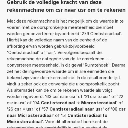
Gebruik de volledige kracht van deze
rekenmachine om csr naar usr om te rekenen
Met deze rekenmachine is het mogelijk om de waarde in te
voeren met de oorspronkelijke meeteenheid die moet
worden geconverteerd; bijvoorbeeld '279 Centisteradiaal'.
Hierbij kan de volledige naam van de eenheid of de
afkorting ervan worden gebruiktbijvoorbeeld
'Centisteradiaal' of 'csr'. Vervolgens bepaalt de
rekenmachine de categorie van de te omrekenen ---
converteren meeteenheid, in dit geval 'Ruimtehoek'. Daarna
zet het de ingevoerde waarde om in alle eenheden die
bekend zijn voor de rekenmachine. In de resulterende lijst
vindt u zeker ook de conversie die u oorspronkelijk zocht.
Als alternatief kan de om te rekenen waarde als volgt
worden ingevoerd: '63 csr naar usr' of '21 csr to usr' of '22
csr in usr' of '94
Centisteradiaal -> Microsteradiaal
' of
'26
csr = usr
' of '57
Centisteradiaal naar usr
' of '88
csr
naar Microsteradiaal
' of '51
Centisteradiaal to
Microsteradiaal
'. Voor dit alternatief berekent de
rekenmachine ook onmiddellijk in welke eenheid de