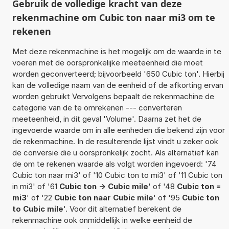
Gebruik de volledige kracht van deze
rekenmachine om Cubic ton naar mi3 om te
rekenen
Met deze rekenmachine is het mogelijk om de waarde in te
voeren met de oorspronkelijke meeteenheid die moet
worden geconverteerd; bijvoorbeeld '650 Cubic ton'. Hierbij
kan de volledige naam van de eenheid of de afkorting ervan
worden gebruikt Vervolgens bepaalt de rekenmachine de
categorie van de te omrekenen --- converteren
meeteenheid, in dit geval 'Volume'. Daarna zet het de
ingevoerde waarde om in alle eenheden die bekend zijn voor
de rekenmachine. In de resulterende lijst vindt u zeker ook
de conversie die u oorspronkelijk zocht. Als alternatief kan
de om te rekenen waarde als volgt worden ingevoerd: '74
Cubic ton naar mi3' of '10 Cubic ton to mi3' of '11 Cubic ton
in mi3' of '61
Cubic ton -> Cubic mile
' of '48
Cubic ton =
mi3
' of '22
Cubic ton naar Cubic mile
' of '95
Cubic ton
to Cubic mile
'. Voor dit alternatief berekent de
rekenmachine ook onmiddellijk in welke eenheid de