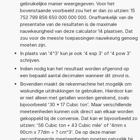
gebruikelijke manier weergegeven. Voor het
bovenstaande voorbeeld zou het er dan zo uitzien: 15
752 799 856 650 000 000 000. Onafhankelijk van de
presentatie van de resultaten is de maximale
nauwkeurigheid van deze calculator 14 plaatsen. Dat
zou voor de meeste toepassingen nauwkeurig genoeg
moeten zijn.
In plaats van '4^3' kun je ook '4 exp 3' of '4 pow 3'
schrijven.
Indien nodig kan het resultaat worden afgerond op
een bepaald aantal decimalen wanneer dit zinvol is.
Bovendien maakt de rekenmachine het mogelijk om
wiskundige uitdrukkingen te gebruiken. Hierdoor kan
er niet alleen met getallen worden gerekend, zoals
bijvoorbeeld '30 * 17 Cubic ton'. Maar verschillende
meeteenheden kunnen ook direct aan elkaar worden
gekoppeld bij de conversie. Dat kan er bijvoorbeeld zo
uitzien: '56 Cubic ton + 43 Cubic mile' of '4mm x
90cm x 77dm = ? cm^3'. De op deze manier
gecombineerde meeteenheden moeten natuurlijk bij