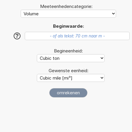
Meeteenhedencategorie:
Beginwaarde:
?
Begineenheid:
Gewenste eenheid: