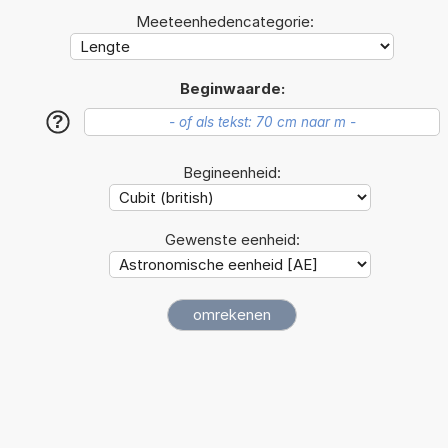
Meeteenhedencategorie:
Beginwaarde:
?
Begineenheid:
Gewenste eenheid: