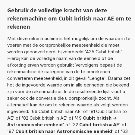
Gebruik de volledige kracht van deze
rekenmachine om Cubit british naar AE om te
rekenen
Met deze rekenmachine is het mogelijk om de waarde in te
voeren met de oorspronkelijke meeteenheid die moet
worden geconverteerd; bijvoorbeeld '435 Cubit british'.
Hierbij kan de volledige naam van de eenheid of de
afkorting ervan worden gebruikt Vervolgens bepaalt de
rekenmachine de categorie van de te omrekenen ---
converteren meeteenheid, in dit geval 'Lengte'. Daarna zet
het de ingevoerde waarde om in alle eenheden die bekend
zijn voor de rekenmachine. In de resulterende lijst vindt u
zeker ook de conversie die u oorspronkelijk zocht. Als
alternatief kan de om te rekenen waarde als volgt worden
ingevoerd: '66 Cubit british naar AE' of '81 Cubit british to
AE' of '82 Cubit british in AE' of '49
Cubit british ->
Astronomische eenheid
' of '32
Cubit british = AE
' of
'97
Cubit british naar Astronomische eenheid
' of '63