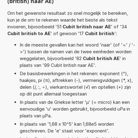
(british) naar AE)
Om het gewenste resultaat zo snel mogelijk te bereiken,
kun je de om te rekenen waarde het beste als tekst
invoeren, bijvoorbeeld '51
Cubit british naar AE
' of '34
Cubit british to AE
' of gewoon '17
Cubit british
':
In de meeste gevallen kan het woord 'naar' (of '=' / '-
>') tussen de namen van de twee eenheden worden
weggelaten, bijvoorbeeld '82
Cubit british AE
' in
plaats van '99 Cubit british naar AE'.
De basisbewerkingen in het rekenen: exponent (^),
haakjes, pi (π), aftrekken (-), vermenigvuldigen (*, x),
delen (/, :, ÷), vierkantswortel (√) en optellen (+) zijn
op dit punt allemaal toegestaan
In plaats van de Griekse letter 'µ' (= micro) kan een
eenvoudige 'u' worden gebruikt, bijvoorbeeld uPa in
plaats van µPa.
In plaats van '1,68 x 10^5' kan 1,68e5 worden
geschreven. De 'e' staat voor 'exponent'.