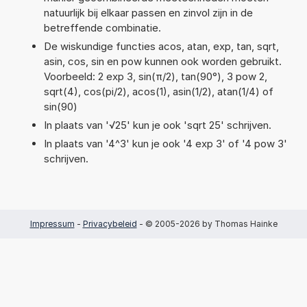
natuurlijk bij elkaar passen en zinvol zijn in de
betreffende combinatie.
De wiskundige functies acos, atan, exp, tan, sqrt,
asin, cos, sin en pow kunnen ook worden gebruikt.
Voorbeeld: 2 exp 3, sin(π/2), tan(90°), 3 pow 2,
sqrt(4), cos(pi/2), acos(1), asin(1/2), atan(1/4) of
sin(90)
In plaats van '√25' kun je ook 'sqrt 25' schrijven.
In plaats van '4^3' kun je ook '4 exp 3' of '4 pow 3'
schrijven.
Impressum
-
Privacybeleid
- © 2005-2026 by Thomas Hainke