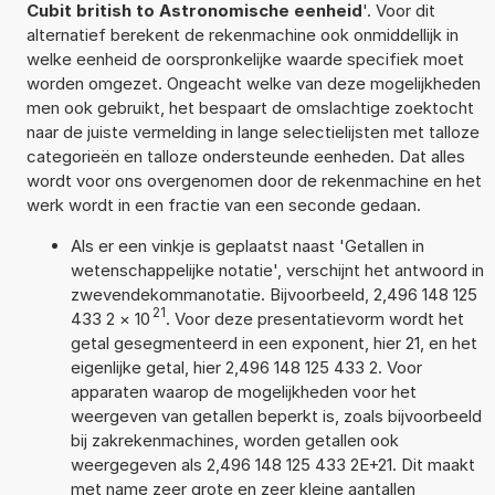
Cubit british to Astronomische eenheid
'. Voor dit
alternatief berekent de rekenmachine ook onmiddellijk in
welke eenheid de oorspronkelijke waarde specifiek moet
worden omgezet. Ongeacht welke van deze mogelijkheden
men ook gebruikt, het bespaart de omslachtige zoektocht
naar de juiste vermelding in lange selectielijsten met talloze
categorieën en talloze ondersteunde eenheden. Dat alles
wordt voor ons overgenomen door de rekenmachine en het
werk wordt in een fractie van een seconde gedaan.
Als er een vinkje is geplaatst naast 'Getallen in
wetenschappelijke notatie', verschijnt het antwoord in
zwevendekommanotatie. Bijvoorbeeld, 2,496 148 125
21
433 2
×
10
. Voor deze presentatievorm wordt het
getal gesegmenteerd in een exponent, hier 21, en het
eigenlijke getal, hier 2,496 148 125 433 2. Voor
apparaten waarop de mogelijkheden voor het
weergeven van getallen beperkt is, zoals bijvoorbeeld
bij zakrekenmachines, worden getallen ook
weergegeven als 2,496 148 125 433 2E+21. Dit maakt
met name zeer grote en zeer kleine aantallen