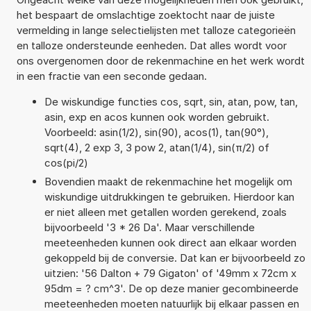
het bespaart de omslachtige zoektocht naar de juiste
vermelding in lange selectielijsten met talloze categorieën
en talloze ondersteunde eenheden. Dat alles wordt voor
ons overgenomen door de rekenmachine en het werk wordt
in een fractie van een seconde gedaan.
De wiskundige functies cos, sqrt, sin, atan, pow, tan,
asin, exp en acos kunnen ook worden gebruikt.
Voorbeeld: asin(1/2), sin(90), acos(1), tan(90°),
sqrt(4), 2 exp 3, 3 pow 2, atan(1/4), sin(π/2) of
cos(pi/2)
Bovendien maakt de rekenmachine het mogelijk om
wiskundige uitdrukkingen te gebruiken. Hierdoor kan
er niet alleen met getallen worden gerekend, zoals
bijvoorbeeld '3 * 26 Da'. Maar verschillende
meeteenheden kunnen ook direct aan elkaar worden
gekoppeld bij de conversie. Dat kan er bijvoorbeeld zo
uitzien: '56 Dalton + 79 Gigaton' of '49mm x 72cm x
95dm = ? cm^3'. De op deze manier gecombineerde
meeteenheden moeten natuurlijk bij elkaar passen en