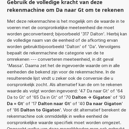
Gebruik de volledige kracht van deze
rekenmachine om Da naar Gt om te rekenen
Met deze rekenmachine is het mogelijk om de waarde in te
voeren met de oorspronkelijke meeteenheid die moet
worden geconverteerd; bijvoorbeeld '317 Dalton'. Hierbij kan
de volledige naam van de eenheid of de afkorting ervan
worden gebruiktbijvoorbeeld 'Dalton' of 'Da'. Vervolgens
bepaalt de rekenmachine de categorie van de te
omrekenen --- converteren meeteenheid, in dit geval
'Massa'. Daarna zet het de ingevoerde waarde om in alle
eenheden die bekend zijn voor de rekenmachine. In de
resulterende lijst vindt u zeker ook de conversie die u
oorspronkelijk zocht. Als alternatief kan de om te rekenen
waarde als volgt worden ingevoerd: '47 Da naar Gt' of '64
Da to Gt' of '65 Da in Gt' of '70
Dalton -> Gigaton
' of '93
Da = Gt
' of '17
Dalton naar Gt
' of '40
Da naar Gigaton
'
of '86
Dalton to Gigaton
'. Voor dit alternatief berekent de
rekenmachine ook onmiddellijk in welke eenheid de
oorspronkelijke waarde specifiek moet worden omgezet.
Ongeacht welke van deze mogelijkheden men ook gebruikt,