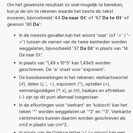
Om het gewenste resultaat zo snel mogelijk te bereiken,
kun je de om te rekenen waarde het beste als tekst
invoeren, bijvoorbeeld '44
Da naar Gt
' of '67
Da to Gt
' of
gewoon '90
Da
':
In de meeste gevallen kan het woord 'naar' (of '=' / '-
>') tussen de namen van de twee eenheden worden
weggelaten, bijvoorbeeld '37
Da Gt
' in plaats van '14
Da naar Gt'.
In plaats van '1,49 x 10^5' kan 1,49e5 worden
geschreven. De 'e' staat voor 'exponent'.
De basisbewerkingen in het rekenen: vierkantswortel
(√), delen (/, :, ÷), exponent (^), optellen (+),
vermenigvuldigen (*, x), pi (π), haakjes en aftrekken
(-) zijn op dit punt allemaal toegestaan
In de afkortingen voor 'vierkant' en 'kubisch' kan het
teken '^' worden weggelaten uit '^2' en '^3'. Vierkante
centimeters kunnen daarom worden geschreven als
cm2 in plaats van cm^2.
In plaats van de Griekse letter 'µ' (= micro) kan een