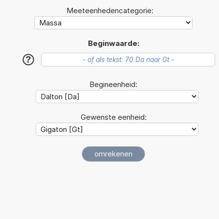
Meeteenhedencategorie:
Beginwaarde:
?
Begineenheid:
Gewenste eenheid: