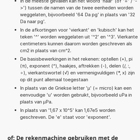
In de meeste gevallen kan het woord 'naar' (of '=' / '-
>') tussen de namen van de twee eenheden worden
weggelaten, bijvoorbeeld '64 Da pg' in plaats van '32
Da naar pg'.
In de afkortingen voor 'vierkant' en 'kubisch' kan het
teken '^' worden weggelaten uit '^2' en '^3'. Vierkante
centimeters kunnen daarom worden geschreven als
cm2 in plaats van cm^2.
De basisbewerkingen in het rekenen: optellen (+), pi
(π), exponent (^), haakjes, aftrekken (-), delen (/, :,
÷), vierkantswortel (√) en vermenigvuldigen (*, x) zijn
op dit punt allemaal toegestaan
In plaats van de Griekse letter 'µ' (= micro) kan een
eenvoudige 'u' worden gebruikt, bijvoorbeeld uPa in
plaats van µPa.
In plaats van '1,67 x 10^5' kan 1,67e5 worden
geschreven. De 'e' staat voor 'exponent'.
of: De rekenmachine gebruiken met de