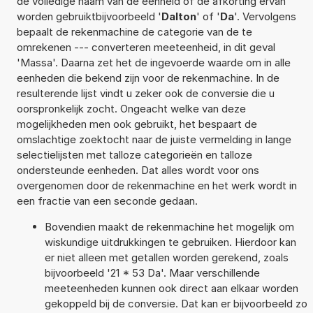
de volledige naam van de eenheid of de afkorting ervan
worden gebruiktbijvoorbeeld '
Dalton
' of '
Da
'. Vervolgens
bepaalt de rekenmachine de categorie van de te
omrekenen --- converteren meeteenheid, in dit geval
'Massa'. Daarna zet het de ingevoerde waarde om in alle
eenheden die bekend zijn voor de rekenmachine. In de
resulterende lijst vindt u zeker ook de conversie die u
oorspronkelijk zocht. Ongeacht welke van deze
mogelijkheden men ook gebruikt, het bespaart de
omslachtige zoektocht naar de juiste vermelding in lange
selectielijsten met talloze categorieën en talloze
ondersteunde eenheden. Dat alles wordt voor ons
overgenomen door de rekenmachine en het werk wordt in
een fractie van een seconde gedaan.
Bovendien maakt de rekenmachine het mogelijk om
wiskundige uitdrukkingen te gebruiken. Hierdoor kan
er niet alleen met getallen worden gerekend, zoals
bijvoorbeeld '21 * 53 Da'. Maar verschillende
meeteenheden kunnen ook direct aan elkaar worden
gekoppeld bij de conversie. Dat kan er bijvoorbeeld zo