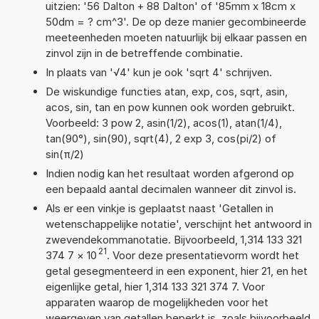
uitzien: '56 Dalton + 88 Dalton' of '85mm x 18cm x
50dm = ? cm^3'. De op deze manier gecombineerde
meeteenheden moeten natuurlijk bij elkaar passen en
zinvol zijn in de betreffende combinatie.
In plaats van '√4' kun je ook 'sqrt 4' schrijven.
De wiskundige functies atan, exp, cos, sqrt, asin,
acos, sin, tan en pow kunnen ook worden gebruikt.
Voorbeeld: 3 pow 2, asin(1/2), acos(1), atan(1/4),
tan(90°), sin(90), sqrt(4), 2 exp 3, cos(pi/2) of
sin(π/2)
Indien nodig kan het resultaat worden afgerond op
een bepaald aantal decimalen wanneer dit zinvol is.
Als er een vinkje is geplaatst naast 'Getallen in
wetenschappelijke notatie', verschijnt het antwoord in
zwevendekommanotatie. Bijvoorbeeld, 1,314 133 321
21
374 7
×
10
. Voor deze presentatievorm wordt het
getal gesegmenteerd in een exponent, hier 21, en het
eigenlijke getal, hier 1,314 133 321 374 7. Voor
apparaten waarop de mogelijkheden voor het
weergeven van getallen beperkt is, zoals bijvoorbeeld