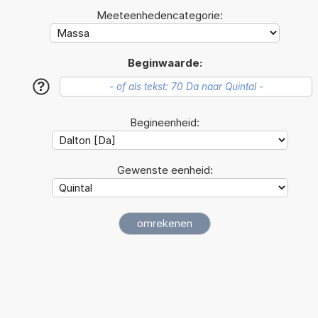
Meeteenhedencategorie:
Beginwaarde:
?
Begineenheid:
Gewenste eenheid: