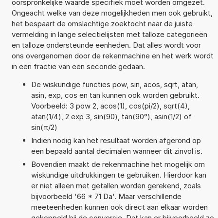
oorspronkelijke waarde specifiek moet worden omgezet.
Ongeacht welke van deze mogelijkheden men ook gebruikt,
het bespaart de omslachtige zoektocht naar de juiste
vermelding in lange selectielijsten met talloze categorieën
en talloze ondersteunde eenheden. Dat alles wordt voor
ons overgenomen door de rekenmachine en het werk wordt
in een fractie van een seconde gedaan.
De wiskundige functies pow, sin, acos, sqrt, atan,
asin, exp, cos en tan kunnen ook worden gebruikt.
Voorbeeld: 3 pow 2, acos(1), cos(pi/2), sqrt(4),
atan(1/4), 2 exp 3, sin(90), tan(90°), asin(1/2) of
sin(π/2)
Indien nodig kan het resultaat worden afgerond op
een bepaald aantal decimalen wanneer dit zinvol is.
Bovendien maakt de rekenmachine het mogelijk om
wiskundige uitdrukkingen te gebruiken. Hierdoor kan
er niet alleen met getallen worden gerekend, zoals
bijvoorbeeld '66 * 71 Da'. Maar verschillende
meeteenheden kunnen ook direct aan elkaar worden
gekoppeld bij de conversie. Dat kan er bijvoorbeeld zo