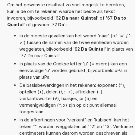
Om het gewenste resultaat zo snel mogelijk te bereiken,
kun je de om te rekenen waarde het beste als tekst
invoeren, bijvoorbeeld '62
Da naar Quintal
' of '67
Da to
Quintal
' of gewoon '72
Da
':
In de meeste gevallen kan het woord 'naar' (of '=' / '-
>') tussen de namen van de twee eenheden worden
weggelaten, bijvoorbeeld '82
Da Quintal
' in plaats van
'77 Da naar Quintal'.
In plaats van de Griekse letter 'µ' (= micro) kan een
eenvoudige 'u' worden gebruikt, bijvoorbeeld uPa in
plaats van µPa.
De basisbewerkingen in het rekenen: exponent (^),
optellen (+), delen (/, :, ÷), aftrekken (-),
vierkantswortel (√), haakjes, pi (π) en
vermenigvuldigen (*, x) zijn op dit punt allemaal
toegestaan
In de afkortingen voor 'vierkant' en 'kubisch' kan het
teken '^' worden weggelaten uit '^2' en '^3'. Vierkante
centimeters kunnen daarom worden geschreven als