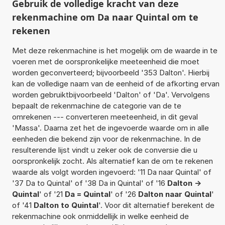
Gebruik de volledige kracht van deze
rekenmachine om Da naar Quintal om te
rekenen
Met deze rekenmachine is het mogelijk om de waarde in te
voeren met de oorspronkelijke meeteenheid die moet
worden geconverteerd; bijvoorbeeld '353 Dalton'. Hierbij
kan de volledige naam van de eenheid of de afkorting ervan
worden gebruiktbijvoorbeeld 'Dalton' of 'Da'. Vervolgens
bepaalt de rekenmachine de categorie van de te
omrekenen --- converteren meeteenheid, in dit geval
'Massa'. Daarna zet het de ingevoerde waarde om in alle
eenheden die bekend zijn voor de rekenmachine. In de
resulterende lijst vindt u zeker ook de conversie die u
oorspronkelijk zocht. Als alternatief kan de om te rekenen
waarde als volgt worden ingevoerd: '11 Da naar Quintal' of
'37 Da to Quintal' of '38 Da in Quintal' of '16
Dalton ->
Quintal
' of '21
Da = Quintal
' of '26
Dalton naar Quintal
'
of '41
Dalton to Quintal
'. Voor dit alternatief berekent de
rekenmachine ook onmiddellijk in welke eenheid de