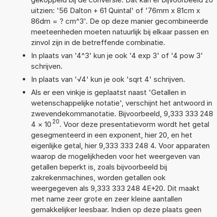
uitzien: '56 Dalton + 61 Quintal' of '76mm x 81cm x
86dm = ? cm^3'. De op deze manier gecombineerde
meeteenheden moeten natuurlijk bij elkaar passen en
zinvol zijn in de betreffende combinatie.
In plaats van '4^3' kun je ook '4 exp 3' of '4 pow 3'
schrijven.
In plaats van '√4' kun je ook 'sqrt 4' schrijven.
Als er een vinkje is geplaatst naast 'Getallen in
wetenschappelijke notatie', verschijnt het antwoord in
zwevendekommanotatie. Bijvoorbeeld, 9,333 333 248
20
4
×
10
. Voor deze presentatievorm wordt het getal
gesegmenteerd in een exponent, hier 20, en het
eigenlijke getal, hier 9,333 333 248 4. Voor apparaten
waarop de mogelijkheden voor het weergeven van
getallen beperkt is, zoals bijvoorbeeld bij
zakrekenmachines, worden getallen ook
weergegeven als 9,333 333 248 4E+20. Dit maakt
met name zeer grote en zeer kleine aantallen
gemakkelijker leesbaar. Indien op deze plaats geen