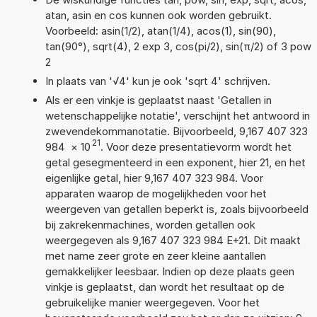
atan, asin en cos kunnen ook worden gebruikt.
Voorbeeld: asin(1/2), atan(1/4), acos(1), sin(90),
tan(90°), sqrt(4), 2 exp 3, cos(pi/2), sin(π/2) of 3 pow
2
In plaats van '√4' kun je ook 'sqrt 4' schrijven.
Als er een vinkje is geplaatst naast 'Getallen in
wetenschappelijke notatie', verschijnt het antwoord in
zwevendekommanotatie. Bijvoorbeeld, 9,167 407 323
21
984
×
10
. Voor deze presentatievorm wordt het
getal gesegmenteerd in een exponent, hier 21, en het
eigenlijke getal, hier 9,167 407 323 984. Voor
apparaten waarop de mogelijkheden voor het
weergeven van getallen beperkt is, zoals bijvoorbeeld
bij zakrekenmachines, worden getallen ook
weergegeven als 9,167 407 323 984 E+21. Dit maakt
met name zeer grote en zeer kleine aantallen
gemakkelijker leesbaar. Indien op deze plaats geen
vinkje is geplaatst, dan wordt het resultaat op de
gebruikelijke manier weergegeven. Voor het