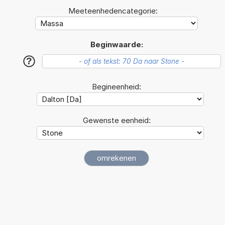
Meeteenhedencategorie:
Beginwaarde:
?
Begineenheid:
Gewenste eenheid: