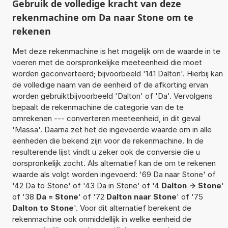
Gebruik de volledige kracht van deze
rekenmachine om Da naar Stone om te
rekenen
Met deze rekenmachine is het mogelijk om de waarde in te
voeren met de oorspronkelijke meeteenheid die moet
worden geconverteerd; bijvoorbeeld '141 Dalton'. Hierbij kan
de volledige naam van de eenheid of de afkorting ervan
worden gebruiktbijvoorbeeld 'Dalton' of 'Da'. Vervolgens
bepaalt de rekenmachine de categorie van de te
omrekenen --- converteren meeteenheid, in dit geval
'Massa'. Daarna zet het de ingevoerde waarde om in alle
eenheden die bekend zijn voor de rekenmachine. In de
resulterende lijst vindt u zeker ook de conversie die u
oorspronkelijk zocht. Als alternatief kan de om te rekenen
waarde als volgt worden ingevoerd: '69 Da naar Stone' of
'42 Da to Stone' of '43 Da in Stone' of '4
Dalton -> Stone
'
of '38
Da = Stone
' of '72
Dalton naar Stone
' of '75
Dalton to Stone
'. Voor dit alternatief berekent de
rekenmachine ook onmiddellijk in welke eenheid de