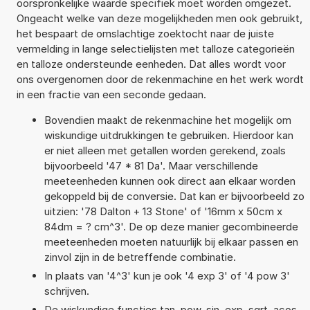
oorspronkelijke waarde specifiek moet worden omgezet.
Ongeacht welke van deze mogelijkheden men ook gebruikt,
het bespaart de omslachtige zoektocht naar de juiste
vermelding in lange selectielijsten met talloze categorieën
en talloze ondersteunde eenheden. Dat alles wordt voor
ons overgenomen door de rekenmachine en het werk wordt
in een fractie van een seconde gedaan.
Bovendien maakt de rekenmachine het mogelijk om
wiskundige uitdrukkingen te gebruiken. Hierdoor kan
er niet alleen met getallen worden gerekend, zoals
bijvoorbeeld '47 * 81 Da'. Maar verschillende
meeteenheden kunnen ook direct aan elkaar worden
gekoppeld bij de conversie. Dat kan er bijvoorbeeld zo
uitzien: '78 Dalton + 13 Stone' of '16mm x 50cm x
84dm = ? cm^3'. De op deze manier gecombineerde
meeteenheden moeten natuurlijk bij elkaar passen en
zinvol zijn in de betreffende combinatie.
In plaats van '4^3' kun je ook '4 exp 3' of '4 pow 3'
schrijven.
De wiskundige functies tan, pow, sin, exp, sqrt, acos,