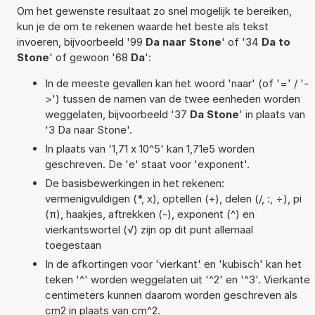
Om het gewenste resultaat zo snel mogelijk te bereiken,
kun je de om te rekenen waarde het beste als tekst
invoeren, bijvoorbeeld '99
Da naar Stone
' of '34
Da to
Stone
' of gewoon '68
Da
':
In de meeste gevallen kan het woord 'naar' (of '=' / '-
>') tussen de namen van de twee eenheden worden
weggelaten, bijvoorbeeld '37
Da Stone
' in plaats van
'3 Da naar Stone'.
In plaats van '1,71 x 10^5' kan 1,71e5 worden
geschreven. De 'e' staat voor 'exponent'.
De basisbewerkingen in het rekenen:
vermenigvuldigen (*, x), optellen (+), delen (/, :, ÷), pi
(π), haakjes, aftrekken (-), exponent (^) en
vierkantswortel (√) zijn op dit punt allemaal
toegestaan
In de afkortingen voor 'vierkant' en 'kubisch' kan het
teken '^' worden weggelaten uit '^2' en '^3'. Vierkante
centimeters kunnen daarom worden geschreven als
cm2 in plaats van cm^2.