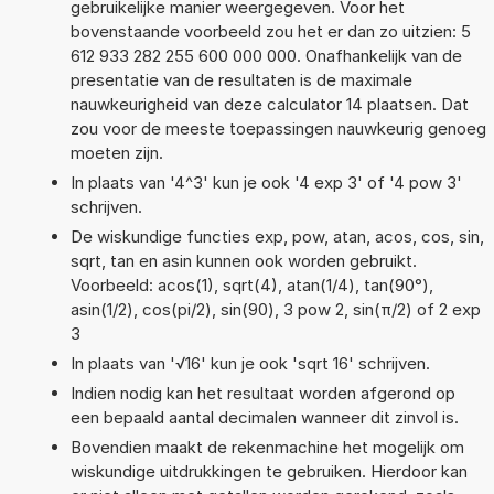
gebruikelijke manier weergegeven. Voor het
bovenstaande voorbeeld zou het er dan zo uitzien: 5
612 933 282 255 600 000 000. Onafhankelijk van de
presentatie van de resultaten is de maximale
nauwkeurigheid van deze calculator 14 plaatsen. Dat
zou voor de meeste toepassingen nauwkeurig genoeg
moeten zijn.
In plaats van '4^3' kun je ook '4 exp 3' of '4 pow 3'
schrijven.
De wiskundige functies exp, pow, atan, acos, cos, sin,
sqrt, tan en asin kunnen ook worden gebruikt.
Voorbeeld: acos(1), sqrt(4), atan(1/4), tan(90°),
asin(1/2), cos(pi/2), sin(90), 3 pow 2, sin(π/2) of 2 exp
3
In plaats van '√16' kun je ook 'sqrt 16' schrijven.
Indien nodig kan het resultaat worden afgerond op
een bepaald aantal decimalen wanneer dit zinvol is.
Bovendien maakt de rekenmachine het mogelijk om
wiskundige uitdrukkingen te gebruiken. Hierdoor kan