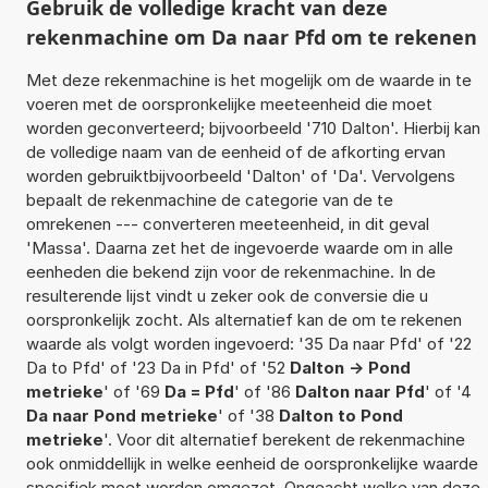
Gebruik de volledige kracht van deze
rekenmachine om Da naar Pfd om te rekenen
Met deze rekenmachine is het mogelijk om de waarde in te
voeren met de oorspronkelijke meeteenheid die moet
worden geconverteerd; bijvoorbeeld '710 Dalton'. Hierbij kan
de volledige naam van de eenheid of de afkorting ervan
worden gebruiktbijvoorbeeld 'Dalton' of 'Da'. Vervolgens
bepaalt de rekenmachine de categorie van de te
omrekenen --- converteren meeteenheid, in dit geval
'Massa'. Daarna zet het de ingevoerde waarde om in alle
eenheden die bekend zijn voor de rekenmachine. In de
resulterende lijst vindt u zeker ook de conversie die u
oorspronkelijk zocht. Als alternatief kan de om te rekenen
waarde als volgt worden ingevoerd: '35 Da naar Pfd' of '22
Da to Pfd' of '23 Da in Pfd' of '52
Dalton -> Pond
metrieke
' of '69
Da = Pfd
' of '86
Dalton naar Pfd
' of '4
Da naar Pond metrieke
' of '38
Dalton to Pond
metrieke
'. Voor dit alternatief berekent de rekenmachine
ook onmiddellijk in welke eenheid de oorspronkelijke waarde
specifiek moet worden omgezet. Ongeacht welke van deze