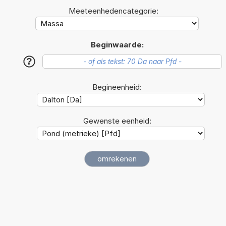
Meeteenhedencategorie:
Beginwaarde:
?
Begineenheid:
Gewenste eenheid: