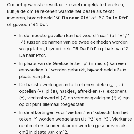
Om het gewenste resultaat zo snel mogelijk te bereiken,
kun je de om te rekenen waarde het beste als tekst
invoeren, bijvoorbeeld '50
Da naar Pfd
' of '67
Da to Pfd
'
of gewoon '84
Da
':
In de meeste gevallen kan het woord 'naar' (of '=' / '-
>') tussen de namen van de twee eenheden worden
weggelaten, bijvoorbeeld '19
Da Pfd
' in plaats van '2
Da naar Pfd'.
In plaats van de Griekse letter 'µ' (= micro) kan een
eenvoudige 'u' worden gebruikt, bijvoorbeeld uPa in
plaats van µPa.
De basisbewerkingen in het rekenen: delen (/, :, ÷),
optellen (+), pi (π), haakjes, aftrekken (-), exponent
(^), vierkantswortel (√) en vermenigvuldigen (*, x) zijn
op dit punt allemaal toegestaan
In de afkortingen voor 'vierkant' en 'kubisch' kan het
teken '^' worden weggelaten uit '^2' en '^3'. Vierkante
centimeters kunnen daarom worden geschreven als
cm2 in plaats van cm^2.