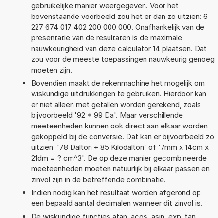
gebruikelijke manier weergegeven. Voor het
bovenstaande voorbeeld zou het er dan zo uitzien: 6
227 674 017 402 200 000 000. Onafhankelijk van de
presentatie van de resultaten is de maximale
nauwkeurigheid van deze calculator 14 plaatsen. Dat
zou voor de meeste toepassingen nauwkeurig genoeg
moeten zijn.
Bovendien maakt de rekenmachine het mogelijk om
wiskundige uitdrukkingen te gebruiken. Hierdoor kan
er niet alleen met getallen worden gerekend, zoals
bijvoorbeeld '92 * 99 Da'. Maar verschillende
meeteenheden kunnen ook direct aan elkaar worden
gekoppeld bij de conversie. Dat kan er bijvoorbeeld zo
uitzien: '78 Dalton + 85 Kilodalton' of '7mm x 14cm x
21dm = ? cm^3'. De op deze manier gecombineerde
meeteenheden moeten natuurlijk bij elkaar passen en
zinvol zijn in de betreffende combinatie.
Indien nodig kan het resultaat worden afgerond op
een bepaald aantal decimalen wanneer dit zinvol is.
De wiskundige functies atan, acos, asin, exp, tan,