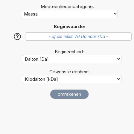
Meeteenhedencategorie:
Beginwaarde:
?
Begineenheid:
Gewenste eenheid: