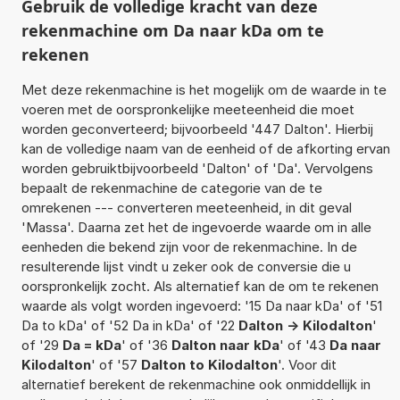
Gebruik de volledige kracht van deze
rekenmachine om Da naar kDa om te
rekenen
Met deze rekenmachine is het mogelijk om de waarde in te
voeren met de oorspronkelijke meeteenheid die moet
worden geconverteerd; bijvoorbeeld '447 Dalton'. Hierbij
kan de volledige naam van de eenheid of de afkorting ervan
worden gebruiktbijvoorbeeld 'Dalton' of 'Da'. Vervolgens
bepaalt de rekenmachine de categorie van de te
omrekenen --- converteren meeteenheid, in dit geval
'Massa'. Daarna zet het de ingevoerde waarde om in alle
eenheden die bekend zijn voor de rekenmachine. In de
resulterende lijst vindt u zeker ook de conversie die u
oorspronkelijk zocht. Als alternatief kan de om te rekenen
waarde als volgt worden ingevoerd: '15 Da naar kDa' of '51
Da to kDa' of '52 Da in kDa' of '22
Dalton -> Kilodalton
'
of '29
Da = kDa
' of '36
Dalton naar kDa
' of '43
Da naar
Kilodalton
' of '57
Dalton to Kilodalton
'. Voor dit
alternatief berekent de rekenmachine ook onmiddellijk in