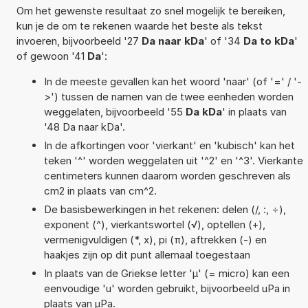
Om het gewenste resultaat zo snel mogelijk te bereiken,
kun je de om te rekenen waarde het beste als tekst
invoeren, bijvoorbeeld '27
Da naar kDa
' of '34
Da to kDa
'
of gewoon '41
Da
':
In de meeste gevallen kan het woord 'naar' (of '=' / '-
>') tussen de namen van de twee eenheden worden
weggelaten, bijvoorbeeld '55
Da kDa
' in plaats van
'48 Da naar kDa'.
In de afkortingen voor 'vierkant' en 'kubisch' kan het
teken '^' worden weggelaten uit '^2' en '^3'. Vierkante
centimeters kunnen daarom worden geschreven als
cm2 in plaats van cm^2.
De basisbewerkingen in het rekenen: delen (/, :, ÷),
exponent (^), vierkantswortel (√), optellen (+),
vermenigvuldigen (*, x), pi (π), aftrekken (-) en
haakjes zijn op dit punt allemaal toegestaan
In plaats van de Griekse letter 'µ' (= micro) kan een
eenvoudige 'u' worden gebruikt, bijvoorbeeld uPa in
plaats van µPa.