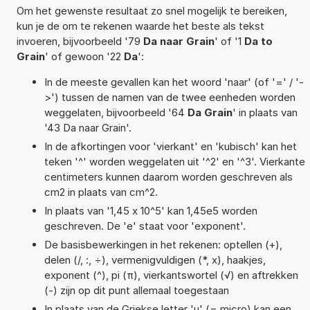
Om het gewenste resultaat zo snel mogelijk te bereiken,
kun je de om te rekenen waarde het beste als tekst
invoeren, bijvoorbeeld '79
Da naar Grain
' of '1
Da to
Grain
' of gewoon '22
Da
':
In de meeste gevallen kan het woord 'naar' (of '=' / '-
>') tussen de namen van de twee eenheden worden
weggelaten, bijvoorbeeld '64
Da Grain
' in plaats van
'43 Da naar Grain'.
In de afkortingen voor 'vierkant' en 'kubisch' kan het
teken '^' worden weggelaten uit '^2' en '^3'. Vierkante
centimeters kunnen daarom worden geschreven als
cm2 in plaats van cm^2.
In plaats van '1,45 x 10^5' kan 1,45e5 worden
geschreven. De 'e' staat voor 'exponent'.
De basisbewerkingen in het rekenen: optellen (+),
delen (/, :, ÷), vermenigvuldigen (*, x), haakjes,
exponent (^), pi (π), vierkantswortel (√) en aftrekken
(-) zijn op dit punt allemaal toegestaan
In plaats van de Griekse letter 'µ' (= micro) kan een