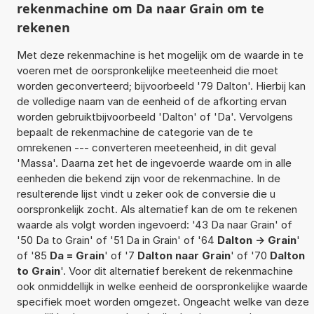
rekenmachine om Da naar Grain om te
rekenen
Met deze rekenmachine is het mogelijk om de waarde in te
voeren met de oorspronkelijke meeteenheid die moet
worden geconverteerd; bijvoorbeeld '79 Dalton'. Hierbij kan
de volledige naam van de eenheid of de afkorting ervan
worden gebruiktbijvoorbeeld 'Dalton' of 'Da'. Vervolgens
bepaalt de rekenmachine de categorie van de te
omrekenen --- converteren meeteenheid, in dit geval
'Massa'. Daarna zet het de ingevoerde waarde om in alle
eenheden die bekend zijn voor de rekenmachine. In de
resulterende lijst vindt u zeker ook de conversie die u
oorspronkelijk zocht. Als alternatief kan de om te rekenen
waarde als volgt worden ingevoerd: '43 Da naar Grain' of
'50 Da to Grain' of '51 Da in Grain' of '64
Dalton -> Grain
'
of '85
Da = Grain
' of '7
Dalton naar Grain
' of '70
Dalton
to Grain
'. Voor dit alternatief berekent de rekenmachine
ook onmiddellijk in welke eenheid de oorspronkelijke waarde
specifiek moet worden omgezet. Ongeacht welke van deze