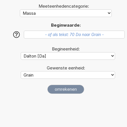
Meeteenhedencategorie:
Beginwaarde:
?
Begineenheid:
Gewenste eenheid: