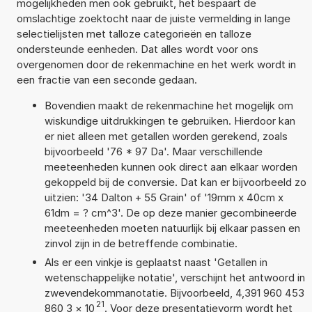
mogelijkheden men ook gebruikt, het bespaart de
omslachtige zoektocht naar de juiste vermelding in lange
selectielijsten met talloze categorieën en talloze
ondersteunde eenheden. Dat alles wordt voor ons
overgenomen door de rekenmachine en het werk wordt in
een fractie van een seconde gedaan.
Bovendien maakt de rekenmachine het mogelijk om
wiskundige uitdrukkingen te gebruiken. Hierdoor kan
er niet alleen met getallen worden gerekend, zoals
bijvoorbeeld '76 * 97 Da'. Maar verschillende
meeteenheden kunnen ook direct aan elkaar worden
gekoppeld bij de conversie. Dat kan er bijvoorbeeld zo
uitzien: '34 Dalton + 55 Grain' of '19mm x 40cm x
61dm = ? cm^3'. De op deze manier gecombineerde
meeteenheden moeten natuurlijk bij elkaar passen en
zinvol zijn in de betreffende combinatie.
Als er een vinkje is geplaatst naast 'Getallen in
wetenschappelijke notatie', verschijnt het antwoord in
zwevendekommanotatie. Bijvoorbeeld, 4,391 960 453
21
860 3
×
10
. Voor deze presentatievorm wordt het