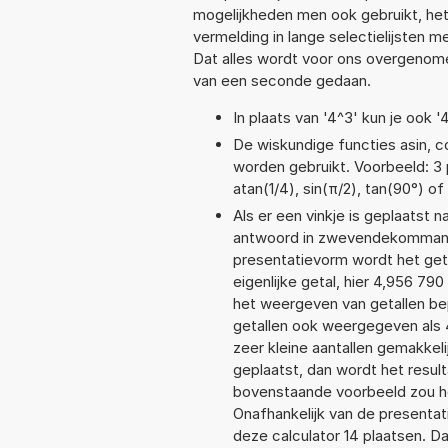
mogelijkheden men ook gebruikt, het
vermelding in lange selectielijsten 
Dat alles wordt voor ons overgenome
van een seconde gedaan.
In plaats van '4^3' kun je ook '
De wiskundige functies asin, co
worden gebruikt. Voorbeeld: 3 p
atan(1/4), sin(π/2), tan(90°) of 
Als er een vinkje is geplaatst n
antwoord in zwevendekommanot
presentatievorm wordt het get
eigenlijke getal, hier 4,956 7
het weergeven van getallen bep
getallen ook weergegeven als 
zeer kleine aantallen gemakkeli
geplaatst, dan wordt het resul
bovenstaande voorbeeld zou he
Onafhankelijk van de presentat
deze calculator 14 plaatsen. 