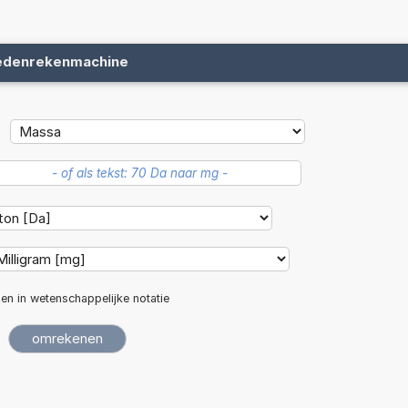
edenrekenmachine
len in wetenschappelijke notatie