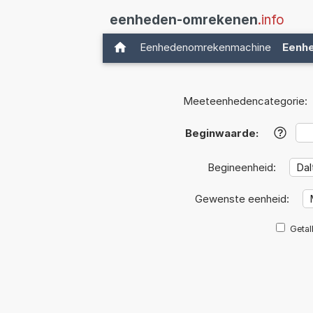
eenheden-omrekenen
.info
Eenhedenomrekenmachine
Eenh
Meeteenhedencategorie:
Beginwaarde:
?
Begineenheid:
Gewenste eenheid:
Getal