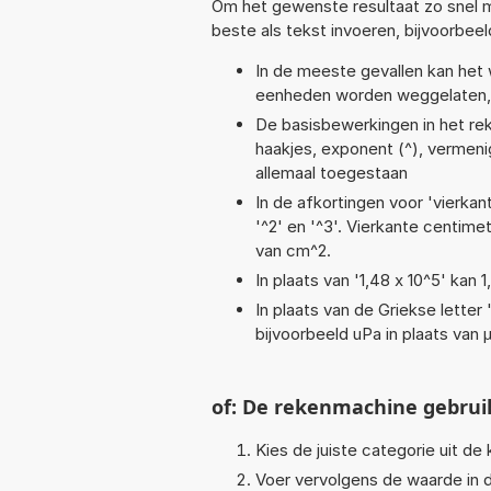
Om het gewenste resultaat zo snel m
beste als tekst invoeren, bijvoorbee
In de meeste gevallen kan het 
eenheden worden weggelaten, 
De basisbewerkingen in het reken
haakjes, exponent (^), vermenig
allemaal toegestaan
In de afkortingen voor 'vierkan
'^2' en '^3'. Vierkante centim
van cm^2.
In plaats van '1,48 x 10^5' kan
In plaats van de Griekse letter
bijvoorbeeld uPa in plaats van 
of: De rekenmachine gebrui
Kies de juiste categorie uit de k
Voer vervolgens de waarde in d