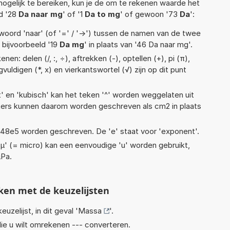
ogelijk te bereiken, kun je de om te rekenen waarde het
ld '28
Da naar mg
' of '1
Da to mg
' of gewoon '73
Da
':
woord 'naar' (of '=' / '->') tussen de namen van de twee
bijvoorbeeld '19
Da mg
' in plaats van '46 Da naar mg'.
en: delen (/, :, ÷), aftrekken (-), optellen (+), pi (π),
vuldigen (*, x) en vierkantswortel (√) zijn op dit punt
t' en 'kubisch' kan het teken '^' worden weggelaten uit
eters kunnen daarom worden geschreven als cm2 in plaats
 1,48e5 worden geschreven. De 'e' staat voor 'exponent'.
 'µ' (= micro) kan een eenvoudige 'u' worden gebruikt,
µPa.
ken met de keuzelijsten
euzelijst, in dit geval '
Massa
'.
ie u wilt omrekenen --- converteren.