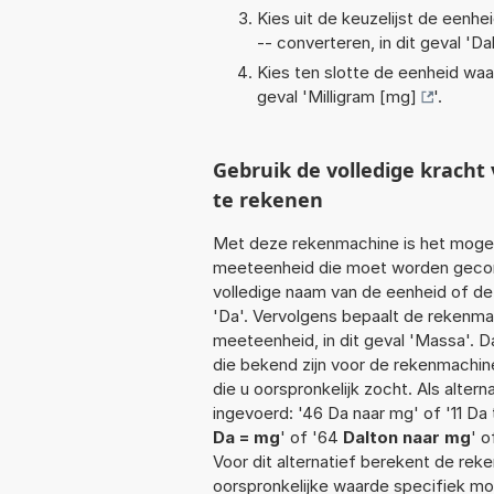
Kies uit de keuzelijst de eenh
-- converteren, in dit geval '
Da
Kies ten slotte de eenheid waa
geval '
Milligram [mg]
'.
Gebruik de volledige krach
te rekenen
Met deze rekenmachine is het mogeli
meeteenheid die moet worden geconve
volledige naam van de eenheid of de 
'Da'. Vervolgens bepaalt de rekenm
meeteenheid, in dit geval 'Massa'. 
die bekend zijn voor de rekenmachine.
die u oorspronkelijk zocht. Als alte
ingevoerd: '46 Da naar mg' of '11 Da 
Da = mg
' of '64
Dalton naar mg
' o
Voor dit alternatief berekent de rek
oorspronkelijke waarde specifiek 