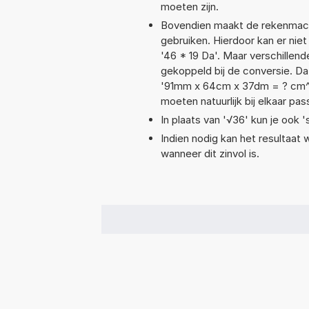
moeten zijn.
Bovendien maakt de rekenmachi
gebruiken. Hierdoor kan er nie
'46 * 19 Da'. Maar verschille
gekoppeld bij de conversie. Dat 
'91mm x 64cm x 37dm = ? cm^
moeten natuurlijk bij elkaar pa
In plaats van '√36' kun je ook '
Indien nodig kan het resultaat
wanneer dit zinvol is.