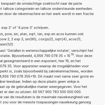
 bespaart de omslachtige zoektocht naar de juiste
met talloze categorieën en talloze ondersteunde eenheden.
n door de rekenmachine en het werk wordt in een fractie
4 exp 3' of '4 pow 3' schrijven.
s, pow, sin, atan, sqrt, tan, exp en acos kunnen ook
ow 2, 2 exp 3, sin(90), cos(pi/2), sqrt(4), acos(1),
asin(1/2)
aast 'Getallen in wetenschappelijke notatie', verschijnt het
19
atie. Bijvoorbeeld, 4,956 790 078 35
×
10
. Voor deze
al gesegmenteerd in een exponent, hier 19, en het
90 078 35. Voor apparaten waarop de mogelijkheden voor
erkt is, zoals bijvoorbeeld bij zakrekenmachines, worden
4,956 790 078 35E+19. Dit maakt met name zeer grote en
jker leesbaar. Indien op deze plaats geen vinkje is
taat op de gebruikelijke manier weergegeven. Voor het
t er dan zo uitzien: 49 567 900 783 500 000 000.
ie van de resultaten is de maximale nauwkeurigheid van
Dat zou voor de meeste toepassingen nauwkeurig genoeg