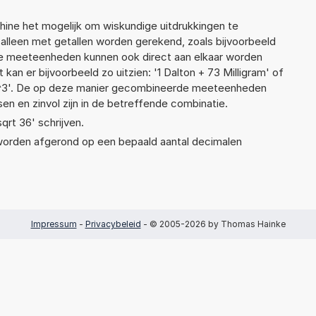
ne het mogelijk om wiskundige uitdrukkingen te
t alleen met getallen worden gerekend, zoals bijvoorbeeld
nde meeteenheden kunnen ook direct aan elkaar worden
kan er bijvoorbeeld zo uitzien: '1 Dalton + 73 Milligram' of
3'. De op deze manier gecombineerde meeteenheden
ssen en zinvol zijn in de betreffende combinatie.
sqrt 36' schrijven.
 worden afgerond op een bepaald aantal decimalen
Impressum
-
Privacybeleid
- © 2005-2026 by Thomas Hainke