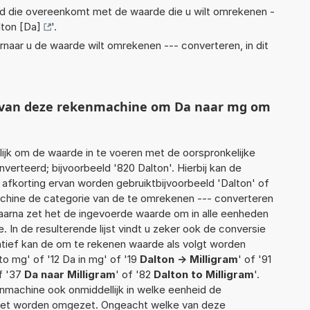
eid die overeenkomt met de waarde die u wilt omrekenen -
lton [Da]
'.
rnaar u de waarde wilt omrekenen --- converteren, in dit
t van deze rekenmachine om Da naar mg om
jk om de waarde in te voeren met de oorspronkelijke
rteerd; bijvoorbeeld '820 Dalton'. Hierbij kan de
afkorting ervan worden gebruiktbijvoorbeeld 'Dalton' of
achine de categorie van de te omrekenen --- converteren
Daarna zet het de ingevoerde waarde om in alle eenheden
 In de resulterende lijst vindt u zeker ook de conversie
rnatief kan de om te rekenen waarde als volgt worden
to mg' of '12 Da in mg' of '19
Dalton -> Milligram
' of '91
f '37
Da naar Milligram
' of '82
Dalton to Milligram
'.
enmachine ook onmiddellijk in welke eenheid de
moet worden omgezet. Ongeacht welke van deze