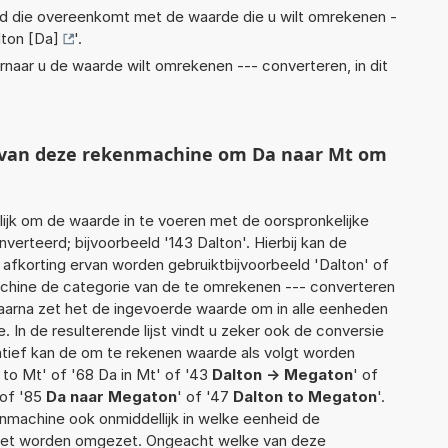
eid die overeenkomt met de waarde die u wilt omrekenen -
lton [Da]
'.
rnaar u de waarde wilt omrekenen --- converteren, in dit
t van deze rekenmachine om Da naar Mt om
jk om de waarde in te voeren met de oorspronkelijke
rteerd; bijvoorbeeld '143 Dalton'. Hierbij kan de
afkorting ervan worden gebruiktbijvoorbeeld 'Dalton' of
achine de categorie van de te omrekenen --- converteren
Daarna zet het de ingevoerde waarde om in alle eenheden
 In de resulterende lijst vindt u zeker ook de conversie
rnatief kan de om te rekenen waarde als volgt worden
 to Mt' of '68 Da in Mt' of '43
Dalton -> Megaton
' of
 of '85
Da naar Megaton
' of '47
Dalton to Megaton
'.
enmachine ook onmiddellijk in welke eenheid de
moet worden omgezet. Ongeacht welke van deze