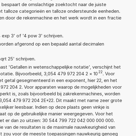
 bespaart de omslachtige zoektocht naar de juiste
met talloze categorieën en talloze ondersteunde eenheden.
n door de rekenmachine en het werk wordt in een fractie
4 exp 3' of '4 pow 3' schrijven.
 worden afgerond op een bepaald aantal decimalen
qrt 25' schrijven.
aast 'Getallen in wetenschappelijke notatie', verschijnt het
22
atie. Bijvoorbeeld, 3,054 479 972 204 2
×
10
. Voor
t getal gesegmenteerd in een exponent, hier 22, en het
79 972 204 2. Voor apparaten waarop de mogelijkheden voor
erkt is, zoals bijvoorbeeld bij zakrekenmachines, worden
 3,054 479 972 204 2E+22. Dit maakt met name zeer grote
elijker leesbaar. Indien op deze plaats geen vinkje is
taat op de gebruikelijke manier weergegeven. Voor het
t er dan zo uitzien: 30 544 799 722 042 000 000 000.
ie van de resultaten is de maximale nauwkeurigheid van
Dat zou voor de meeste toepassingen nauwkeurig genoeg