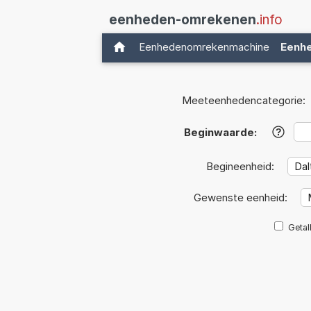
eenheden-omrekenen
.info
Eenhedenomrekenmachine
Eenh
Meeteenhedencategorie:
Beginwaarde:
?
Begineenheid:
Gewenste eenheid:
Getal