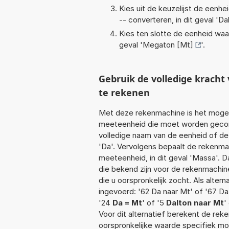
Kies uit de keuzelijst de eenh
-- converteren, in dit geval '
Da
Kies ten slotte de eenheid waa
geval '
Megaton [Mt]
'.
Gebruik de volledige krach
te rekenen
Met deze rekenmachine is het mogeli
meeteenheid die moet worden geconve
volledige naam van de eenheid of de 
'Da'. Vervolgens bepaalt de rekenm
meeteenheid, in dit geval 'Massa'. 
die bekend zijn voor de rekenmachine.
die u oorspronkelijk zocht. Als alte
ingevoerd: '62 Da naar Mt' of '67 Da
'24
Da = Mt
' of '5
Dalton naar Mt
'
Voor dit alternatief berekent de rek
oorspronkelijke waarde specifiek 