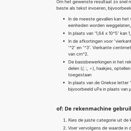
Om het gewenste resultaat zo snel m
beste als tekst invoeren, bijvoorbee
In de meeste gevallen kan het 
eenheden worden weggelaten, 
In plaats van '1,64 x 10^5' kan
In de afkortingen voor 'vierkan
'^2' en '^3'. Vierkante centim
van cm^2.
De basisbewerkingen in het reke
delen (/, :, ÷), haakjes, optelle
toegestaan
In plaats van de Griekse letter
bijvoorbeeld uPa in plaats van 
of: De rekenmachine gebrui
Kies de juiste categorie uit de k
Voer vervolgens de waarde in d