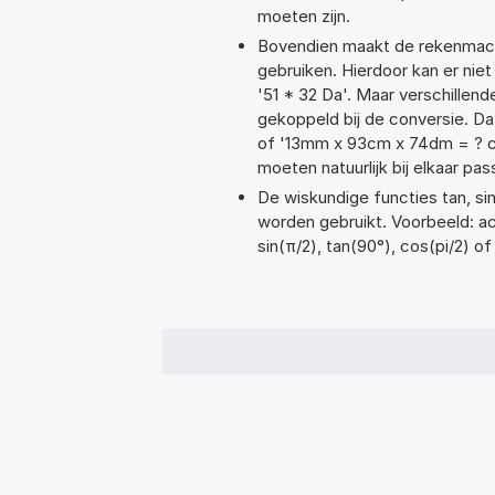
moeten zijn.
Bovendien maakt de rekenmachi
gebruiken. Hierdoor kan er nie
'51 * 32 Da'. Maar verschille
gekoppeld bij de conversie. Da
of '13mm x 93cm x 74dm = ? 
moeten natuurlijk bij elkaar pa
De wiskundige functies tan, sin
worden gebruikt. Voorbeeld: acos
sin(π/2), tan(90°), cos(pi/2) o