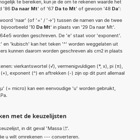
ogelijk te bereiken, kun je de om te rekenen waarde het
ld '86
Da naar Mt
' of '67
Da to Mt
' of gewoon '48
Da
':
woord 'naar' (of '=' / '->') tussen de namen van de twee
bijvoorbeeld '10
Da Mt
' in plaats van '29 Da naar Mt'.
 1,64e5 worden geschreven. De 'e' staat voor 'exponent'.
t' en 'kubisch' kan het teken '^' worden weggelaten uit
eters kunnen daarom worden geschreven als cm2 in plaats
nen: vierkantswortel (√), vermenigvuldigen (*, x), pi (π),
n (+), exponent (^) en aftrekken (-) zijn op dit punt allemaal
 'µ' (= micro) kan een eenvoudige 'u' worden gebruikt,
µPa.
ken met de keuzelijsten
euzelijst, in dit geval '
Massa
'.
ie u wilt omrekenen --- converteren.