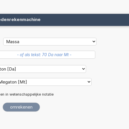
edenrekenmachine
len in wetenschappelijke notatie