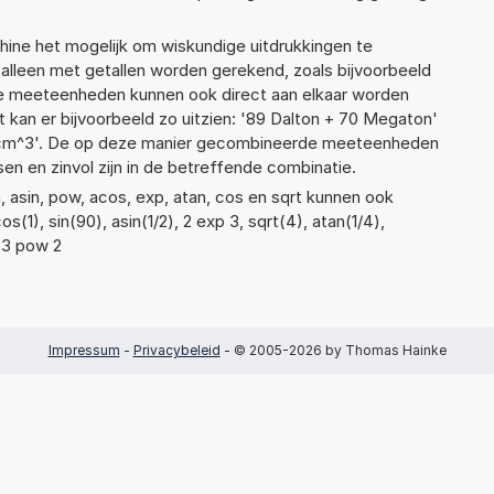
ne het mogelijk om wiskundige uitdrukkingen te
t alleen met getallen worden gerekend, zoals bijvoorbeeld
nde meeteenheden kunnen ook direct aan elkaar worden
t kan er bijvoorbeeld zo uitzien: '89 Dalton + 70 Megaton'
cm^3'. De op deze manier gecombineerde meeteenheden
ssen en zinvol zijn in de betreffende combinatie.
, asin, pow, acos, exp, atan, cos en sqrt kunnen ook
(1), sin(90), asin(1/2), 2 exp 3, sqrt(4), atan(1/4),
f 3 pow 2
Impressum
-
Privacybeleid
- © 2005-2026 by Thomas Hainke