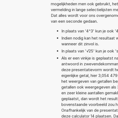
mogelijkheden men ook gebruikt, het
vermelding in lange selectielijsten 
Dat alles wordt voor ons overgenome
van een seconde gedaan.
In plaats van '4^3' kun je ook '
Indien nodig kan het resultaat
wanneer dit zinvol is.
In plaats van '√25' kun je ook 's
Als er een vinkje is geplaatst n
antwoord in zwevendekommanot
deze presentatievorm wordt he
eigenlijke getal, hier 3,054 4
het weergeven van getallen bep
getallen ook weergegeven als
en zeer kleine aantallen gemakk
geplaatst, dan wordt het resul
bovenstaande voorbeeld zou he
Onafhankelijk van de presentat
deze calculator 14 plaatsen. 