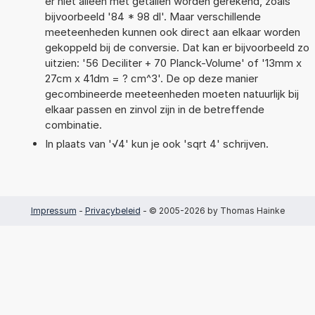
er niet alleen met getallen worden gerekend, zoals
bijvoorbeeld '84 * 98 dl'. Maar verschillende
meeteenheden kunnen ook direct aan elkaar worden
gekoppeld bij de conversie. Dat kan er bijvoorbeeld zo
uitzien: '56 Deciliter + 70 Planck-Volume' of '13mm x
27cm x 41dm = ? cm^3'. De op deze manier
gecombineerde meeteenheden moeten natuurlijk bij
elkaar passen en zinvol zijn in de betreffende
combinatie.
In plaats van '√4' kun je ook 'sqrt 4' schrijven.
Impressum
-
Privacybeleid
- © 2005-2026 by Thomas Hainke