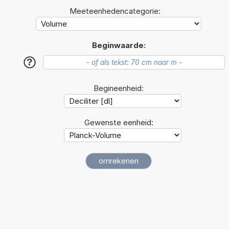
Meeteenhedencategorie:
Beginwaarde:
?
Begineenheid:
Gewenste eenheid: