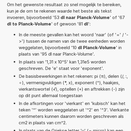
Om het gewenste resultaat zo snel mogelijk te bereiken,
kun je de om te rekenen waarde het beste als tekst
invoeren, bijvoorbeeld '53
dl naar Planck-Volume
' of '67
dl to Planck-Volume
' of gewoon '81
dl
':
In de meeste gevallen kan het woord 'naar' (of '=' / '-
>') tussen de namen van de twee eenheden worden
weggelaten, bijvoorbeeld '10
dl Planck-Volume
' in
plaats van '95 dl naar Planck-Volume'.
In plaats van '1,31 x 10^5' kan 1,31e5 worden
geschreven. De 'e' staat voor 'exponent'.
De basisbewerkingen in het rekenen: pi (π), delen (/, :,
÷), vermenigvuldigen (*, x), exponent (^), haakjes,
vierkantswortel (√), optellen (+) en aftrekken (-) zijn
op dit punt allemaal toegestaan
In de afkortingen voor 'vierkant' en 'kubisch' kan het
teken '^' worden weggelaten uit '^2' en '^3'. Vierkante
centimeters kunnen daarom worden geschreven als
cm2 in plaats van cm^2.
In plaats van de Griekse letter 'µ' (= micro) kan een