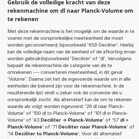
Gebruik de volledige kracht van deze
rekenmachine om dl naar Planck-Volume om
te rekenen
Met deze rekenmachine is het mogelijk om de waarde in te
voeren met de oorspronkelijke meeteenheid die moet
worden geconverteerd; bijvoorbeeld '659 Deciliter'. Hierbij
kan de volledige naam van de eenheid of de afkorting ervan
worden gebruiktbijvoorbeeld 'Deciliter' of 'dl'. Vervolgens
bepaalt de rekenmachine de categorie van de te
omrekenen --- converteren meeteenheid, in dit geval
'Volume'. Daarna zet het de ingevoerde waarde om in alle
eenheden die bekend zijn voor de rekenmachine. In de
resulterende lijst vindt u zeker ook de conversie die u
oorspronkelijk zocht. Als alternatief kan de om te rekenen
waarde als volgt worden ingevoerd: '29 dl naar Planck-
Volume' of '100 dl to Planck-Volume' of '101 dl in Planck-
Volume' of '43
Deciliter -> Planck-Volume
' of '57
dl =
Planck-Volume
' of '71
Deciliter naar Planck-Volume
' of
'14
Deciliter to Planck-Volume
'. Voor dit alternatief