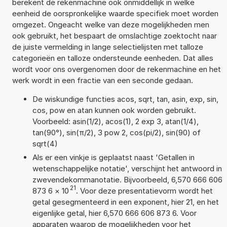
berekent de rekenmachine ook onmiddellijk in welke
eenheid de oorspronkelijke waarde specifiek moet worden
omgezet. Ongeacht welke van deze mogelijkheden men
ook gebruikt, het bespaart de omslachtige zoektocht naar
de juiste vermelding in lange selectielijsten met talloze
categorieën en talloze ondersteunde eenheden. Dat alles
wordt voor ons overgenomen door de rekenmachine en het
werk wordt in een fractie van een seconde gedaan.
De wiskundige functies acos, sqrt, tan, asin, exp, sin,
cos, pow en atan kunnen ook worden gebruikt.
Voorbeeld: asin(1/2), acos(1), 2 exp 3, atan(1/4),
tan(90°), sin(π/2), 3 pow 2, cos(pi/2), sin(90) of
sqrt(4)
Als er een vinkje is geplaatst naast 'Getallen in
wetenschappelijke notatie', verschijnt het antwoord in
zwevendekommanotatie. Bijvoorbeeld, 6,570 666 606
21
873 6
×
10
. Voor deze presentatievorm wordt het
getal gesegmenteerd in een exponent, hier 21, en het
eigenlijke getal, hier 6,570 666 606 873 6. Voor
apparaten waarop de mogelijkheden voor het