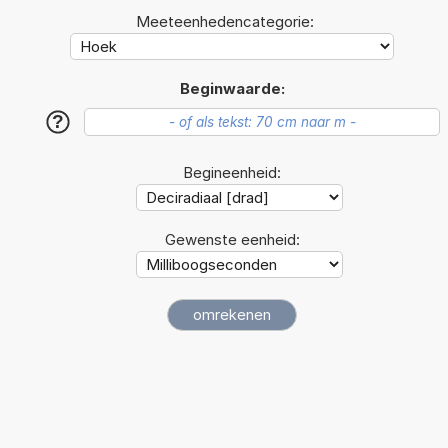
Meeteenhedencategorie:
Beginwaarde:
?
Begineenheid:
Gewenste eenheid: