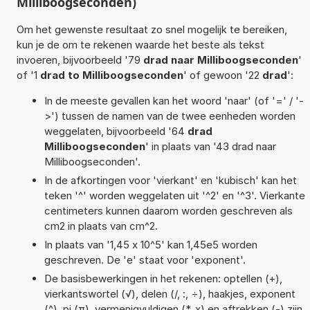
Milliboogseconden)
Om het gewenste resultaat zo snel mogelijk te bereiken,
kun je de om te rekenen waarde het beste als tekst
invoeren, bijvoorbeeld '79
drad naar Milliboogseconden
'
of '1
drad to Milliboogseconden
' of gewoon '22
drad
':
In de meeste gevallen kan het woord 'naar' (of '=' / '-
>') tussen de namen van de twee eenheden worden
weggelaten, bijvoorbeeld '64
drad
Milliboogseconden
' in plaats van '43 drad naar
Milliboogseconden'.
In de afkortingen voor 'vierkant' en 'kubisch' kan het
teken '^' worden weggelaten uit '^2' en '^3'. Vierkante
centimeters kunnen daarom worden geschreven als
cm2 in plaats van cm^2.
In plaats van '1,45 x 10^5' kan 1,45e5 worden
geschreven. De 'e' staat voor 'exponent'.
De basisbewerkingen in het rekenen: optellen (+),
vierkantswortel (√), delen (/, :, ÷), haakjes, exponent
(^), pi (π), vermenigvuldigen (*, x) en aftrekken (-) zijn