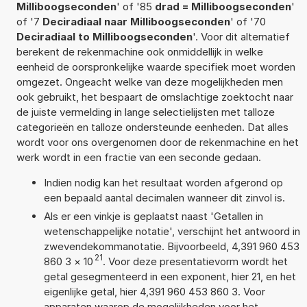
Milliboogseconden
' of '85
drad = Milliboogseconden
'
of '7
Deciradiaal naar Milliboogseconden
' of '70
Deciradiaal to Milliboogseconden
'. Voor dit alternatief
berekent de rekenmachine ook onmiddellijk in welke
eenheid de oorspronkelijke waarde specifiek moet worden
omgezet. Ongeacht welke van deze mogelijkheden men
ook gebruikt, het bespaart de omslachtige zoektocht naar
de juiste vermelding in lange selectielijsten met talloze
categorieën en talloze ondersteunde eenheden. Dat alles
wordt voor ons overgenomen door de rekenmachine en het
werk wordt in een fractie van een seconde gedaan.
Indien nodig kan het resultaat worden afgerond op
een bepaald aantal decimalen wanneer dit zinvol is.
Als er een vinkje is geplaatst naast 'Getallen in
wetenschappelijke notatie', verschijnt het antwoord in
zwevendekommanotatie. Bijvoorbeeld, 4,391 960 453
21
860 3
×
10
. Voor deze presentatievorm wordt het
getal gesegmenteerd in een exponent, hier 21, en het
eigenlijke getal, hier 4,391 960 453 860 3. Voor
apparaten waarop de mogelijkheden voor het