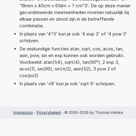
'19mm x 40cm x 61dm = ? cm^3'. De op deze manier
gecombineerde meeteenheden moeten natuurlijk bij
elkaar passen en zinvol zijn in de betreffende
combinatie.
In plaats van '4^3' kun je ook '4 exp 3' of '4 pow 3'
schrijven.
De wiskundige functies atan, sqrt, cos, acos, tan,
asin, pow, sin en exp kunnen ook worden gebruikt.
Voorbeeld: atan(1/4), sqrt(4), tan(90°), 2 exp 3,
acos(1), sin(90), sin(π/2), asin(1/2), 3 pow 2 of
cos(pi/2)
In plaats van '√9' kun je ook 'sqrt 9' schrijven.
Impressum
-
Privacybeleid
- © 2005-2026 by Thomas Hainke