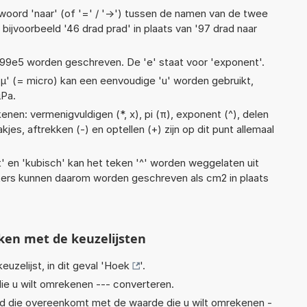
woord 'naar' (of '=' / '->') tussen de namen van de twee
jvoorbeeld '46 drad prad' in plaats van '97 drad naar
 1,99e5 worden geschreven. De 'e' staat voor 'exponent'.
 'µ' (= micro) kan een eenvoudige 'u' worden gebruikt,
µPa.
nen: vermenigvuldigen (*, x), pi (π), exponent (^), delen
aakjes, aftrekken (-) en optellen (+) zijn op dit punt allemaal
t' en 'kubisch' kan het teken '^' worden weggelaten uit
eters kunnen daarom worden geschreven als cm2 in plaats
ken met de keuzelijsten
euzelijst, in dit geval '
Hoek
'.
ie u wilt omrekenen --- converteren.
eid die overeenkomt met de waarde die u wilt omrekenen -