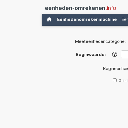
eenheden-omrekenen
.info
Eenhedenomrekenmachine
Ee
Meeteenhedencategorie:
Beginwaarde:
?
Begineenhei
Getal