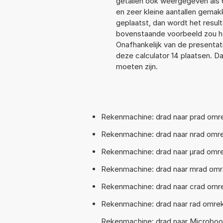
getallen ook weergegeven als 
en zeer kleine aantallen gemakk
geplaatst, dan wordt het resul
bovenstaande voorbeeld zou he
Onafhankelijk van de presentat
deze calculator 14 plaatsen. 
moeten zijn.
Rekenmachine: drad naar prad omrek
Rekenmachine: drad naar nrad omre
Rekenmachine: drad naar µrad omrek
Rekenmachine: drad naar mrad omrek
Rekenmachine: drad naar crad omrek
Rekenmachine: drad naar rad omreke
Rekenmachine: drad naar Microboo