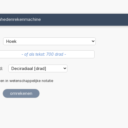
nhedenrekenmachine
d:
len in wetenschappelijke notatie