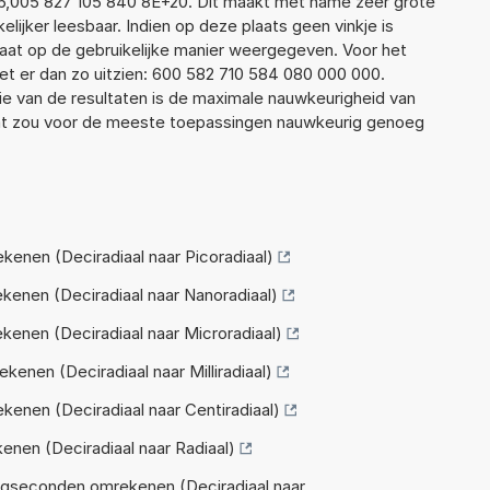
6,005 827 105 840 8E+20. Dit maakt met name zeer grote
elijker leesbaar. Indien op deze plaats geen vinkje is
taat op de gebruikelijke manier weergegeven. Voor het
t er dan zo uitzien: 600 582 710 584 080 000 000.
ie van de resultaten is de maximale nauwkeurigheid van
Dat zou voor de meeste toepassingen nauwkeurig genoeg
enen (Deciradiaal naar Picoradiaal)
kenen (Deciradiaal naar Nanoradiaal)
enen (Deciradiaal naar Microradiaal)
enen (Deciradiaal naar Milliradiaal)
enen (Deciradiaal naar Centiradiaal)
nen (Deciradiaal naar Radiaal)
gseconden omrekenen (Deciradiaal naar