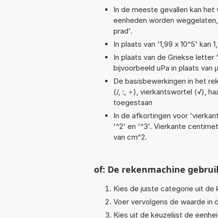
In de meeste gevallen kan het 
eenheden worden weggelaten, bi
prad'.
In plaats van '1,99 x 10^5' kan
In plaats van de Griekse letter
bijvoorbeeld uPa in plaats van 
De basisbewerkingen in het reke
(/, :, ÷), vierkantswortel (√), h
toegestaan
In de afkortingen voor 'vierkan
'^2' en '^3'. Vierkante centim
van cm^2.
of: De rekenmachine gebrui
Kies de juiste categorie uit de k
Voer vervolgens de waarde in d
Kies uit de keuzelijst de eenh