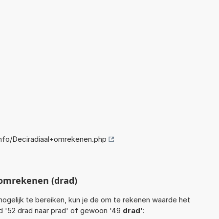
nfo/Deciradiaal+omrekenen.php
 omrekenen (drad)
ogelijk te bereiken, kun je de om te rekenen waarde het
ld '52 drad naar prad' of gewoon '49
drad
':