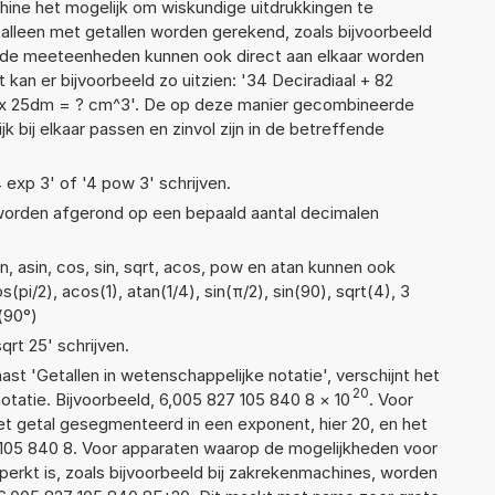
ne het mogelijk om wiskundige uitdrukkingen te
t alleen met getallen worden gerekend, zoals bijvoorbeeld
lende meeteenheden kunnen ook direct aan elkaar worden
 kan er bijvoorbeeld zo uitzien: '34 Deciradiaal + 82
 x 25dm = ? cm^3'. De op deze manier gecombineerde
 bij elkaar passen en zinvol zijn in de betreffende
4 exp 3' of '4 pow 3' schrijven.
 worden afgerond op een bepaald aantal decimalen
, asin, cos, sin, sqrt, acos, pow en atan kunnen ook
pi/2), acos(1), atan(1/4), sin(π/2), sin(90), sqrt(4), 3
n(90°)
qrt 25' schrijven.
aast 'Getallen in wetenschappelijke notatie', verschijnt het
20
atie. Bijvoorbeeld, 6,005 827 105 840 8
×
10
. Voor
t getal gesegmenteerd in een exponent, hier 20, en het
27 105 840 8. Voor apparaten waarop de mogelijkheden voor
erkt is, zoals bijvoorbeeld bij zakrekenmachines, worden