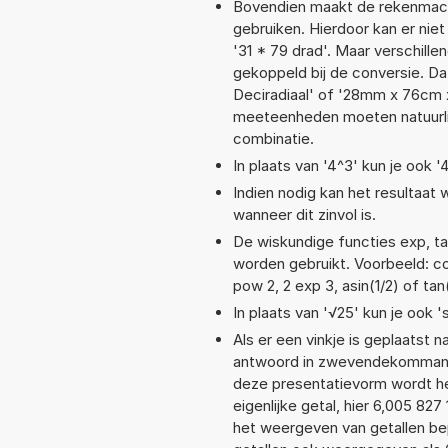
Bovendien maakt de rekenmachi
gebruiken. Hierdoor kan er nie
'31 * 79 drad'. Maar verschil
gekoppeld bij de conversie. Dat
Deciradiaal' of '28mm x 76cm
meeteenheden moeten natuurlijk
combinatie.
In plaats van '4^3' kun je ook '
Indien nodig kan het resultaat
wanneer dit zinvol is.
De wiskundige functies exp, tan
worden gebruikt. Voorbeeld: cos(
pow 2, 2 exp 3, asin(1/2) of ta
In plaats van '√25' kun je ook 's
Als er een vinkje is geplaatst n
antwoord in zwevendekommanot
deze presentatievorm wordt he
eigenlijke getal, hier 6,005 8
het weergeven van getallen bep