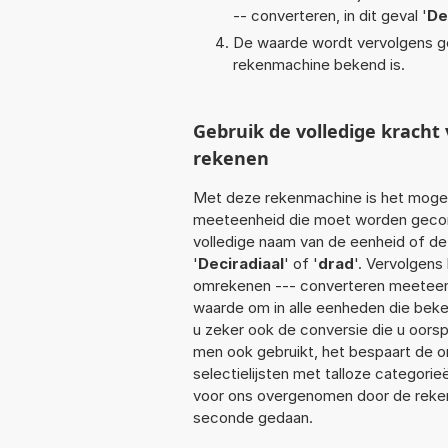
-- converteren, in dit geval '
De
De waarde wordt vervolgens g
rekenmachine bekend is.
Gebruik de volledige krach
rekenen
Met deze rekenmachine is het mogeli
meeteenheid die moet worden geconve
volledige naam van de eenheid of de
'
Deciradiaal
' of '
drad
'. Vervolgens
omrekenen --- converteren meeteenhe
waarde om in alle eenheden die beken
u zeker ook de conversie die u oors
men ook gebruikt, het bespaart de om
selectielijsten met talloze categori
voor ons overgenomen door de reken
seconde gedaan.