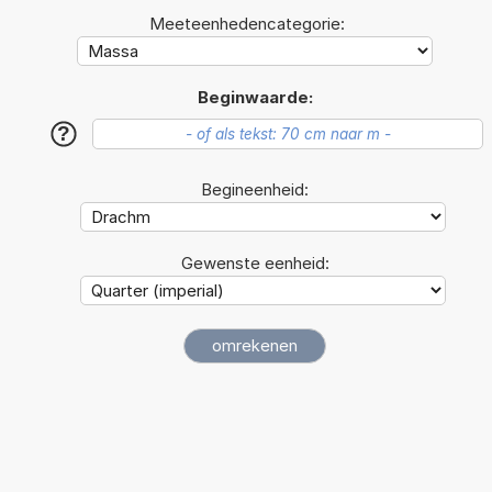
Meeteenhedencategorie:
Beginwaarde:
?
Begineenheid:
Gewenste eenheid: