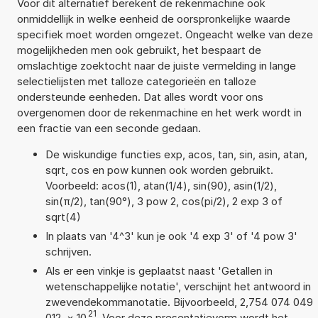
Voor dit alternatief berekent de rekenmachine ook
onmiddellijk in welke eenheid de oorspronkelijke waarde
specifiek moet worden omgezet. Ongeacht welke van deze
mogelijkheden men ook gebruikt, het bespaart de
omslachtige zoektocht naar de juiste vermelding in lange
selectielijsten met talloze categorieën en talloze
ondersteunde eenheden. Dat alles wordt voor ons
overgenomen door de rekenmachine en het werk wordt in
een fractie van een seconde gedaan.
De wiskundige functies exp, acos, tan, sin, asin, atan,
sqrt, cos en pow kunnen ook worden gebruikt.
Voorbeeld: acos(1), atan(1/4), sin(90), asin(1/2),
sin(π/2), tan(90°), 3 pow 2, cos(pi/2), 2 exp 3 of
sqrt(4)
In plaats van '4^3' kun je ook '4 exp 3' of '4 pow 3'
schrijven.
Als er een vinkje is geplaatst naast 'Getallen in
wetenschappelijke notatie', verschijnt het antwoord in
zwevendekommanotatie. Bijvoorbeeld, 2,754 074 049
21
012
×
10
. Voor deze presentatievorm wordt het