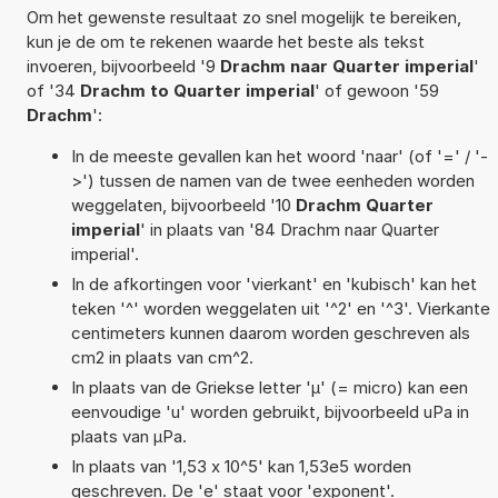
Om het gewenste resultaat zo snel mogelijk te bereiken,
kun je de om te rekenen waarde het beste als tekst
invoeren, bijvoorbeeld '9
Drachm naar Quarter imperial
'
of '34
Drachm to Quarter imperial
' of gewoon '59
Drachm
':
In de meeste gevallen kan het woord 'naar' (of '=' / '-
>') tussen de namen van de twee eenheden worden
weggelaten, bijvoorbeeld '10
Drachm Quarter
imperial
' in plaats van '84 Drachm naar Quarter
imperial'.
In de afkortingen voor 'vierkant' en 'kubisch' kan het
teken '^' worden weggelaten uit '^2' en '^3'. Vierkante
centimeters kunnen daarom worden geschreven als
cm2 in plaats van cm^2.
In plaats van de Griekse letter 'µ' (= micro) kan een
eenvoudige 'u' worden gebruikt, bijvoorbeeld uPa in
plaats van µPa.
In plaats van '1,53 x 10^5' kan 1,53e5 worden
geschreven. De 'e' staat voor 'exponent'.