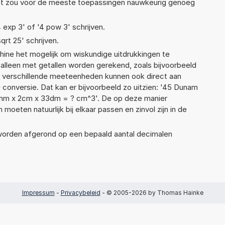
Dat zou voor de meeste toepassingen nauwkeurig genoeg
4 exp 3' of '4 pow 3' schrijven.
qrt 25' schrijven.
ne het mogelijk om wiskundige uitdrukkingen te
t alleen met getallen worden gerekend, zoals bijvoorbeeld
 verschillende meeteenheden kunnen ook direct aan
 conversie. Dat kan er bijvoorbeeld zo uitzien: '45 Dunam
0mm x 2cm x 33dm = ? cm^3'. De op deze manier
ten natuurlijk bij elkaar passen en zinvol zijn in de
 worden afgerond op een bepaald aantal decimalen
Impressum
-
Privacybeleid
- © 2005-2026 by Thomas Hainke