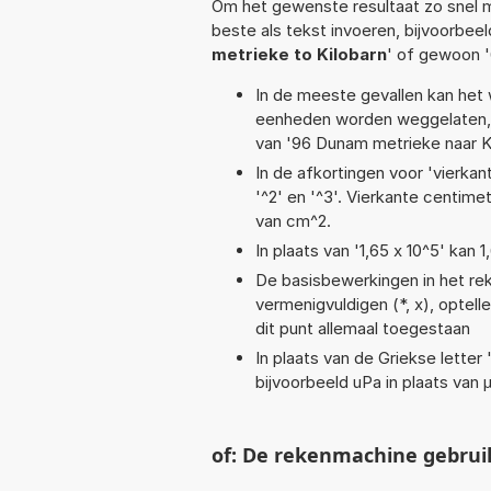
Om het gewenste resultaat zo snel m
beste als tekst invoeren, bijvoorbee
metrieke to Kilobarn
' of gewoon 
In de meeste gevallen kan het 
eenheden worden weggelaten, 
van '96 Dunam metrieke naar Ki
In de afkortingen voor 'vierkan
'^2' en '^3'. Vierkante centim
van cm^2.
In plaats van '1,65 x 10^5' kan
De basisbewerkingen in het reke
vermenigvuldigen (*, x), optelle
dit punt allemaal toegestaan
In plaats van de Griekse letter
bijvoorbeeld uPa in plaats van 
of: De rekenmachine gebrui