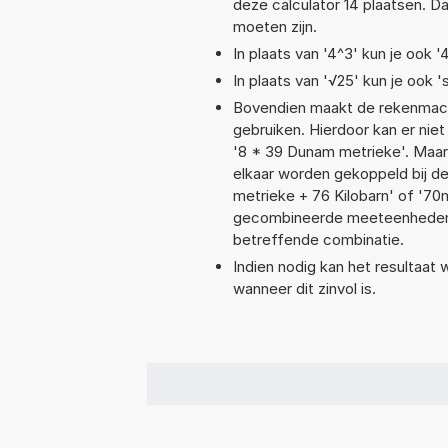
deze calculator 14 plaatsen. 
moeten zijn.
In plaats van '4^3' kun je ook '
In plaats van '√25' kun je ook 's
Bovendien maakt de rekenmachi
gebruiken. Hierdoor kan er nie
'8 * 39 Dunam metrieke'. Maar
elkaar worden gekoppeld bij de
metrieke + 76 Kilobarn' of '7
gecombineerde meeteenheden moe
betreffende combinatie.
Indien nodig kan het resultaat
wanneer dit zinvol is.