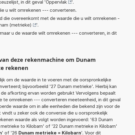
euzelijst, in dit geval '
Oppervlak
'.
ie u wilt omrekenen --- converteren.
eid die overeenkomt met de waarde die u wilt omrekenen -
nam (metrieke)
'.
rnaar u de waarde wilt omrekenen --- converteren, in dit
ht van deze rekenmachine om Dunam
te rekenen
jk om de waarde in te voeren met de oorspronkelijke
erteerd; bijvoorbeeld '27 Dunam metrieke'. Hierbij kan
 de afkorting ervan worden gebruikt Vervolgens bepaalt
 te omrekenen --- converteren meeteenheid, in dit geval
voerde waarde om in alle eenheden die bekend zijn voor de
t vindt u zeker ook de conversie die u oorspronkelijk
 rekenen waarde als volgt worden ingevoerd: '63 Dunam
 metrieke to Kilobarn' of '22 Dunam metrieke in Kilobarn'
n
' of '26
Dunam metrieke = Kilobarn
'. Voor dit