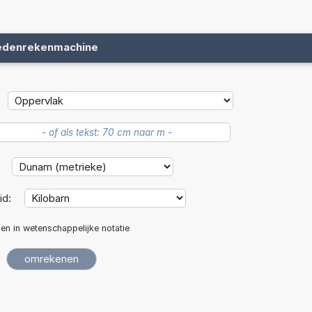
edenrekenmachine
:
id:
len in wetenschappelijke notatie