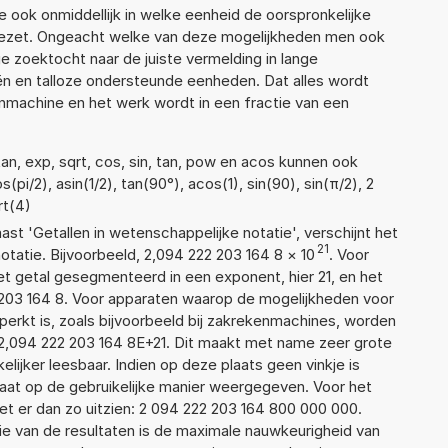
 ook onmiddellijk in welke eenheid de oorspronkelijke
zet. Ongeacht welke van deze mogelijkheden men ook
e zoektocht naar de juiste vermelding in lange
eën en talloze ondersteunde eenheden. Dat alles wordt
machine en het werk wordt in een fractie van een
an, exp, sqrt, cos, sin, tan, pow en acos kunnen ook
pi/2), asin(1/2), tan(90°), acos(1), sin(90), sin(π/2), 2
rt(4)
aast 'Getallen in wetenschappelijke notatie', verschijnt het
21
atie. Bijvoorbeeld, 2,094 222 203 164 8
×
10
. Voor
t getal gesegmenteerd in een exponent, hier 21, en het
22 203 164 8. Voor apparaten waarop de mogelijkheden voor
erkt is, zoals bijvoorbeeld bij zakrekenmachines, worden
2,094 222 203 164 8E+21. Dit maakt met name zeer grote
elijker leesbaar. Indien op deze plaats geen vinkje is
taat op de gebruikelijke manier weergegeven. Voor het
t er dan zo uitzien: 2 094 222 203 164 800 000 000.
ie van de resultaten is de maximale nauwkeurigheid van