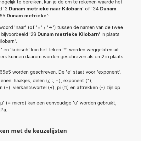
ogelijk te bereiken, kun je de om te rekenen waarde het
ld '3
Dunam metrieke naar Kilobarn
' of '34
Dunam
'65
Dunam metrieke
':
woord 'naar' (of '=' / '->') tussen de namen van de twee
bijvoorbeeld '28
Dunam metrieke Kilobarn
' in plaats
lobarn'.
t' en 'kubisch' kan het teken '^' worden weggelaten uit
eters kunnen daarom worden geschreven als cm2 in plaats
 1,65e5 worden geschreven. De 'e' staat voor 'exponent'.
nen: haakjes, delen (/, :, ÷), exponent (^),
n (+), vierkantswortel (√), pi (π) en aftrekken (-) zijn op
 'µ' (= micro) kan een eenvoudige 'u' worden gebruikt,
µPa.
ken met de keuzelijsten