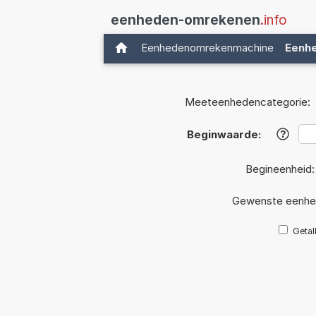
eenheden-omrekenen
.info
Eenhedenomrekenmachine
Eenh
Meeteenhedencategorie:
Beginwaarde:
?
Begineenheid
Gewenste eenhe
Getal