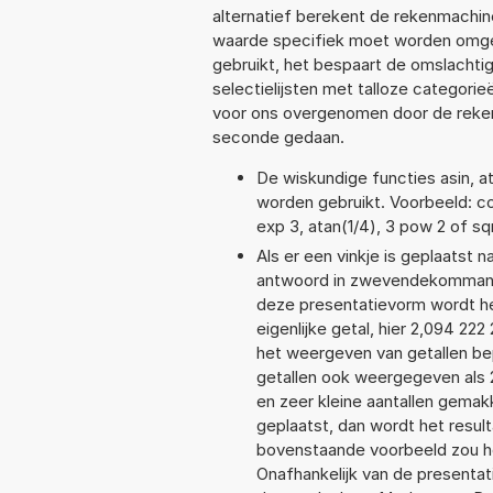
alternatief berekent de rekenmachine
waarde specifiek moet worden omge
gebruikt, het bespaart de omslachtig
selectielijsten met talloze categori
voor ons overgenomen door de reken
seconde gedaan.
De wiskundige functies asin, at
worden gebruikt. Voorbeeld: cos(
exp 3, atan(1/4), 3 pow 2 of sq
Als er een vinkje is geplaatst n
antwoord in zwevendekommanot
deze presentatievorm wordt he
eigenlijke getal, hier 2,094 2
het weergeven van getallen bep
getallen ook weergegeven als 
en zeer kleine aantallen gemakk
geplaatst, dan wordt het resul
bovenstaande voorbeeld zou he
Onafhankelijk van de presentat