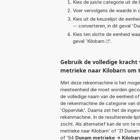
Kies de juiste categorie uit de k
Voer vervolgens de waarde in d
Kies uit de keuzelijst de eenh
-- converteren, in dit geval '
Du
Kies ten slotte de eenheid waa
geval '
Kilobarn
'.
Gebruik de volledige krac
metrieke naar Kilobarn om 
Met deze rekenmachine is het mogeli
meeteenheid die moet worden geconv
de volledige naam van de eenheid of
de rekenmachine de categorie van de
'Oppervlak'. Daarna zet het de inge
rekenmachine. In de resulterende lijs
zocht. Als alternatief kan de om te
metrieke naar Kilobarn' of '21 Dunam
of '94
Dunam metrieke -> Kilobar