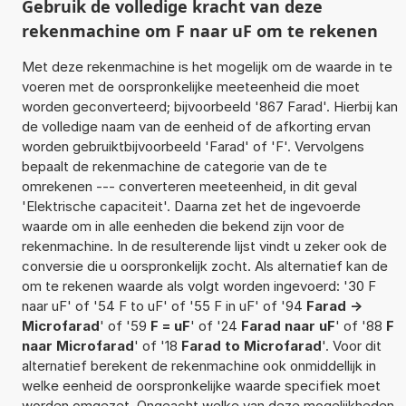
Gebruik de volledige kracht van deze
rekenmachine om F naar uF om te rekenen
Met deze rekenmachine is het mogelijk om de waarde in te
voeren met de oorspronkelijke meeteenheid die moet
worden geconverteerd; bijvoorbeeld '867 Farad'. Hierbij kan
de volledige naam van de eenheid of de afkorting ervan
worden gebruiktbijvoorbeeld 'Farad' of 'F'. Vervolgens
bepaalt de rekenmachine de categorie van de te
omrekenen --- converteren meeteenheid, in dit geval
'Elektrische capaciteit'. Daarna zet het de ingevoerde
waarde om in alle eenheden die bekend zijn voor de
rekenmachine. In de resulterende lijst vindt u zeker ook de
conversie die u oorspronkelijk zocht. Als alternatief kan de
om te rekenen waarde als volgt worden ingevoerd: '30 F
naar uF' of '54 F to uF' of '55 F in uF' of '94
Farad ->
Microfarad
' of '59
F = uF
' of '24
Farad naar uF
' of '88
F
naar Microfarad
' of '18
Farad to Microfarad
'. Voor dit
alternatief berekent de rekenmachine ook onmiddellijk in
welke eenheid de oorspronkelijke waarde specifiek moet
worden omgezet. Ongeacht welke van deze mogelijkheden