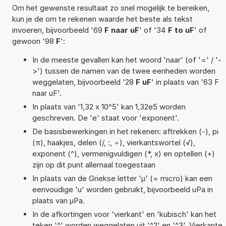
Om het gewenste resultaat zo snel mogelijk te bereiken,
kun je de om te rekenen waarde het beste als tekst
invoeren, bijvoorbeeld '69
F naar uF
' of '34
F to uF
' of
gewoon '98
F
':
In de meeste gevallen kan het woord 'naar' (of '=' / '-
>') tussen de namen van de twee eenheden worden
weggelaten, bijvoorbeeld '28
F uF
' in plaats van '63 F
naar uF'.
In plaats van '1,32 x 10^5' kan 1,32e5 worden
geschreven. De 'e' staat voor 'exponent'.
De basisbewerkingen in het rekenen: aftrekken (-), pi
(π), haakjes, delen (/, :, ÷), vierkantswortel (√),
exponent (^), vermenigvuldigen (*, x) en optellen (+)
zijn op dit punt allemaal toegestaan
In plaats van de Griekse letter 'µ' (= micro) kan een
eenvoudige 'u' worden gebruikt, bijvoorbeeld uPa in
plaats van µPa.
In de afkortingen voor 'vierkant' en 'kubisch' kan het
teken '^' worden weggelaten uit '^2' en '^3'. Vierkante