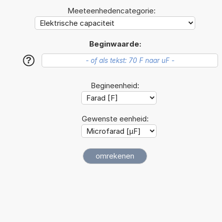
Meeteenhedencategorie:
Beginwaarde:
?
Begineenheid:
Gewenste eenheid: