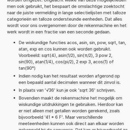
men ook gebruikt, het bespaart de omslachtige zoektocht
naar de juiste vermelding in lange selectielijsten met talloze
categorieën en talloze ondersteunde eenheden. Dat alles
wordt voor ons overgenomen door de rekenmachine en het
werk wordt in een fractie van een seconde gedaan.
De wiskundige functies acos, asin, sin, pow, sqrt, tan,
atan, exp en cos kunnen ook worden gebruikt.
Voorbeeld: sqrt(4), asin(1/2), sin(π/2), 3 pow 2,
sin(90), atan(1/4), cos(pi/2), 2 exp 3, acos(1) of
tan(90°)
Indien nodig kan het resultaat worden afgerond op
een bepaald aantal decimalen wanneer dit zinvol is.
In plaats van '√36' kun je ook 'sqrt 36' schrijven.
Bovendien maakt de rekenmachine het mogelijk om
wiskundige uitdrukkingen te gebruiken. Hierdoor kan
er niet alleen met getallen worden gerekend, zoals
bijvoorbeeld '41 * 6 F'. Maar verschillende
meeteenheden kunnen ook direct aan elkaar worden
gekoppeld bij de conversie. Dat kan er bijvoorbeeld zo