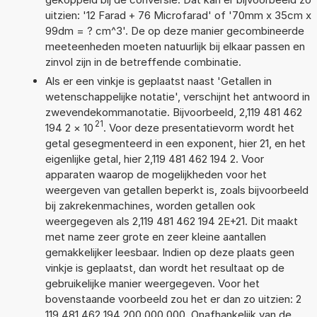
uitzien: '12 Farad + 76 Microfarad' of '70mm x 35cm x
99dm = ? cm^3'. De op deze manier gecombineerde
meeteenheden moeten natuurlijk bij elkaar passen en
zinvol zijn in de betreffende combinatie.
Als er een vinkje is geplaatst naast 'Getallen in
wetenschappelijke notatie', verschijnt het antwoord in
zwevendekommanotatie. Bijvoorbeeld, 2,119 481 462
21
194 2
×
10
. Voor deze presentatievorm wordt het
getal gesegmenteerd in een exponent, hier 21, en het
eigenlijke getal, hier 2,119 481 462 194 2. Voor
apparaten waarop de mogelijkheden voor het
weergeven van getallen beperkt is, zoals bijvoorbeeld
bij zakrekenmachines, worden getallen ook
weergegeven als 2,119 481 462 194 2E+21. Dit maakt
met name zeer grote en zeer kleine aantallen
gemakkelijker leesbaar. Indien op deze plaats geen
vinkje is geplaatst, dan wordt het resultaat op de
gebruikelijke manier weergegeven. Voor het
bovenstaande voorbeeld zou het er dan zo uitzien: 2
119 481 462 194 200 000 000. Onafhankelijk van de